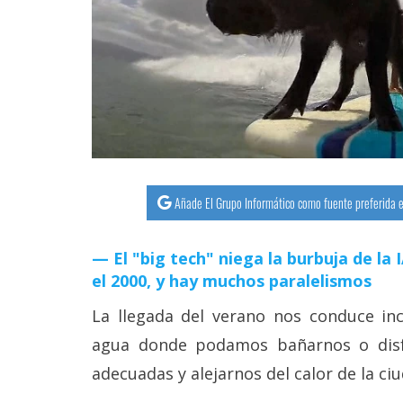
streaming
Operadores
Trucos
y
Tutoriales
Añade El Grupo Informático como fuente preferida e
Ciberseguridad
El "big tech" niega la burbuja de la
Sistemas
el 2000, y hay muchos paralelismos
operativos
La llegada del verano nos conduce in
Profesional
agua donde podamos bañarnos o dis
adecuadas y alejarnos del calor de la ci
+