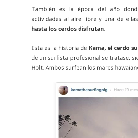
Más
También es la época del año dond
temas
actividades al aire libre y una de ell
hasta los cerdos disfrutan
.
Sorteos
Esta es la historia de
Kama, el cerdo su
Foros
de un surfista profesional se tratase, 
Contacto
Holt. Ambos surfean los mares hawaian
/
Sobre
nosotros
/
Publicidad
/
Cambiar
opciones
de
privacidad
/
Aviso