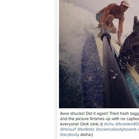
Legal
El medio de
comunicación
digital donde
encontrarás
todas las
noticias sobre
tecnología,
móviles,
ordenadores,
apps,
informática,
videojuegos,
comparativas,
trucos y
tutoriales.
El Grupo
Informático
(CC) 2006-
2026.
Algunos
derechos