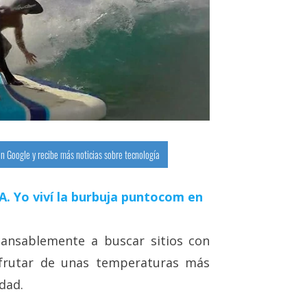
n Google y recibe más noticias sobre tecnología
 IA. Yo viví la burbuja puntocom en
cansablemente a buscar sitios con
frutar de unas temperaturas más
udad.