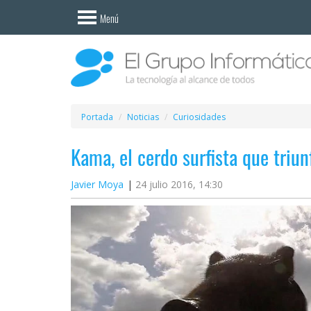
Invitado
Menú
Iniciar
sesión /
Registrarse
Esenciales
Móviles
Portada
Noticias
Curiosidades
Kama, el cerdo surfista que triun
Ofertas
Javier Moya
24 julio 2016, 14:30
Apps
Redes
sociales
Plataformas