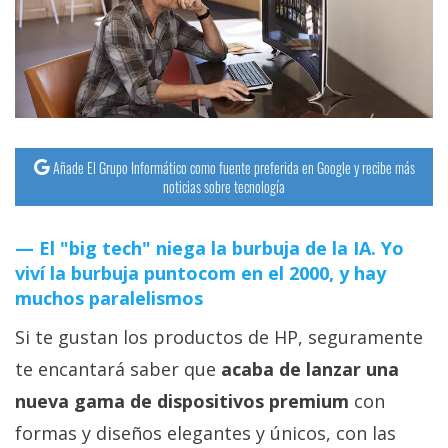
streaming
Operadores
Trucos
y
Añade El Grupo Informático como fuente preferida en Google y recibe más
Tutoriales
noticias sobre tecnología
Ciberseguridad
El "big tech" niega la burbuja de la IA. Yo
viví la burbuja puntocom en el 2000, y hay
Sistemas
muchos paralelismos
operativos
Si te gustan los productos de HP, seguramente
te encantará saber que
acaba de lanzar una
Profesional
nueva gama de dispositivos premium
con
+
formas y diseños elegantes y únicos, con las