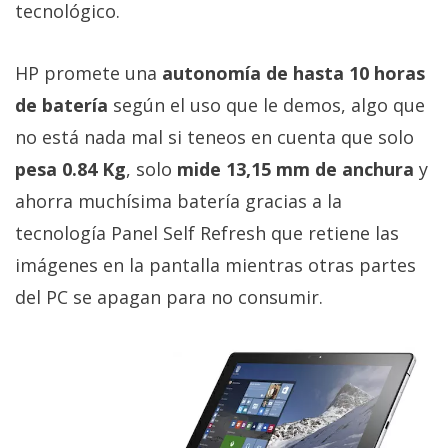
tecnológico.
privacidad
/
Aviso
HP promete una
autonomía de hasta 10 horas
Legal
de batería
según el uso que le demos, algo que
no está nada mal si teneos en cuenta que solo
El medio de
comunicación
pesa 0.84 Kg
, solo
mide 13,15 mm de anchura
y
digital donde
ahorra muchísima batería gracias a la
encontrarás
todas las
tecnología Panel Self Refresh que retiene las
noticias sobre
tecnología,
imágenes en la pantalla mientras otras partes
móviles,
del PC se apagan para no consumir.
ordenadores,
apps,
informática,
videojuegos,
comparativas,
trucos y
tutoriales.