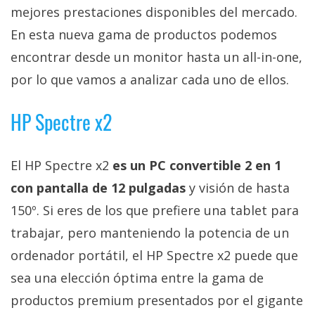
Más
mejores prestaciones disponibles del mercado.
temas
En esta nueva gama de productos podemos
encontrar desde un monitor hasta un all-in-one,
Sorteos
por lo que vamos a analizar cada uno de ellos.
Foros
HP Spectre x2
Contacto
El HP Spectre x2
es un PC convertible 2 en 1
/
Sobre
con pantalla de 12 pulgadas
y visión de hasta
nosotros
150º. Si eres de los que prefiere una tablet para
/
trabajar, pero manteniendo la potencia de un
Publicidad
/
ordenador portátil, el HP Spectre x2 puede que
Cambiar
sea una elección óptima entre la gama de
opciones
productos premium presentados por el gigante
de