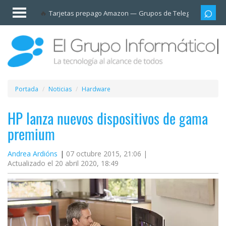
Invitado
Tarjetas prepago Amazon
Grupos de Telegram
Cali
Iniciar
sesión /
Registrarse
Esenciales
Móviles
Portada
Noticias
Hardware
Ofertas
HP lanza nuevos dispositivos de gama
premium
Apps
Andrea Ardións
07 octubre 2015, 21:06 |
Actualizado el 20 abril 2020, 18:49
Redes
sociales
Plataformas