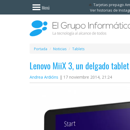
Invitado
Tarjetas prepago A
Menú
Ver historias de Insta
Iniciar
sesión /
Registrarse
Esenciales
Móviles
Portada
Noticias
Tablets
Lenovo MiiX 3, un delgado tablet
Ofertas
Andrea Ardións
17 noviembre 2014, 21:24
Apps
Redes
sociales
Plataformas