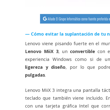
Más
temas
Añade El Grupo Informático como fuente preferida e
Sorteos
Cómo evitar la suplantación de tu 
Foros
Lenovo viene pisando fuerte en el mun
Lenovo MiiX 3
, un
convertible
con e
Contacto
/
experiencia Windows como si de un
Sobre
nosotros
ligereza y diseño
, por lo que podr
/
pulgadas
.
Publicidad
/
Cambiar
opciones
Lenovo MiiX 3 integra una pantalla tá
de
teclado que también viene incluido. E
privacidad
/
con una tarjeta gráfica Intel que co
Aviso