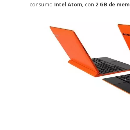
Legal
consumo
Intel Atom
, con
2 GB de mem
El medio de
comunicación
digital donde
encontrarás
todas las
noticias sobre
tecnología,
móviles,
ordenadores,
apps,
informática,
videojuegos,
comparativas,
trucos y
tutoriales.
El Grupo
Informático
(CC) 2006-
2026.
Algunos
derechos