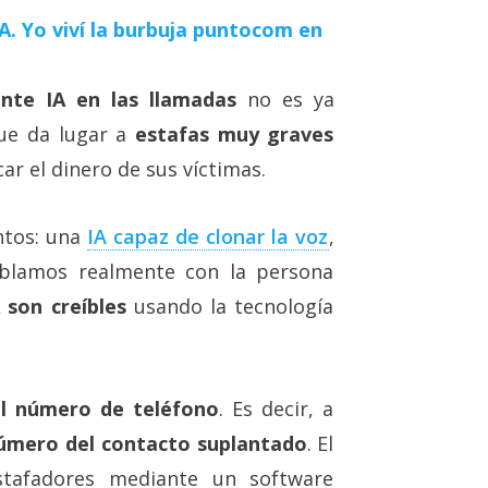
 IA. Yo viví la burbuja puntocom en
nte IA en las llamadas
no es ya
que da lugar a
estafas muy graves
ar el dinero de sus víctimas.
ntos: una
IA capaz de clonar la voz‎
,
ablamos realmente con la persona
 son creíbles
usando la tecnología
el número de teléfono
. Es decir, a
úmero del contacto suplantado
. El
stafadores mediante un software