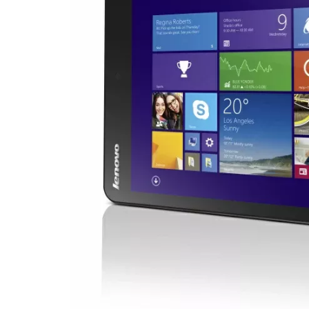
streaming
Operadores
Trucos
y
Tutoriales
Ciberseguridad
Sistemas
operativos
Profesional
+