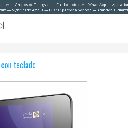
mazon
Grupos de Telegram
Calidad foto perfil WhatsApp
Aplicació
gram
Significado emojis
Buscar persona por foto
Atención al clien
 con teclado