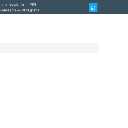
n no instalada
PIPL
te Amazon
VPN gratis