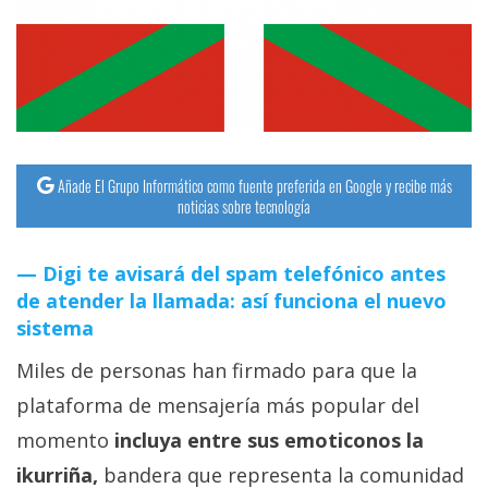
streaming
Operadores
Trucos
y
Añade El Grupo Informático como fuente preferida en Google y recibe más
Tutoriales
noticias sobre tecnología
Ciberseguridad
Digi te avisará del spam telefónico antes
de atender la llamada: así funciona el nuevo
Sistemas
sistema
operativos
Miles de personas han firmado para que la
plataforma de mensajería más popular del
Profesional
momento
incluya entre sus emoticonos la
+
ikurriña,
bandera que representa la comunidad