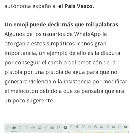
Más
autónoma española:
el País Vasco.
temas
Un emoji puede decir más que mil palabras.
Sorteos
Algunos de los usuarios de WhatsApp le
otorgan a estos simpáticos iconos gran
Foros
importancia, un ejemplo de ello es la disputa
por conseguir el cambio del emoticón de la
Contacto
/
pistola por una pistola de agua para que no
Sobre
generara violencia o la insistencia por modificar
nosotros
el melocotón debido a que se pensaba que era
/
un poco sugerente.
Publicidad
/
Cambiar
opciones
de