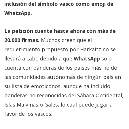
El Grupo
inclusión del símbolo vasco como emoji de
Informático
(CC) 2006-
WhatsApp.
2026.
Algunos
derechos
reservados
.
La petición cuenta hasta ahora con más de
20.000 firmas.
Muchos creen que el
requerimiento propuesto por Harkaitz no se
llevará a cabo debido a que
WhatsApp
sólo
cuenta con banderas de los países más no de
las comunidades autónomas de ningún país en
su lista de emoticonos, aunque ha incluido
banderas no reconocidas del Sáhara Occidental,
Islas Malvinas o Gales, lo cual puede jugar a
favor de los vascos.