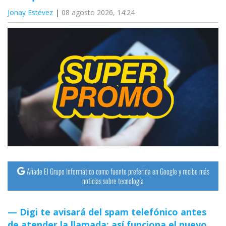
Jonay Estévez
08 agosto 2026, 14:24
Añade El Grupo Informático como fuente preferida en Google y recibe más
noticias sobre tecnología
Digi te avisará del spam telefónico antes
de atender la llamada: así funciona el nuevo