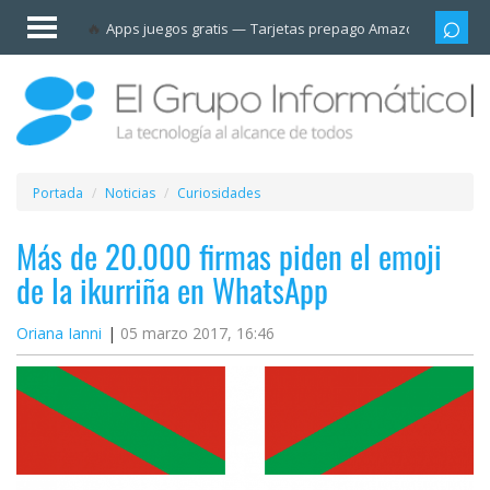
Invitado
Apps juegos gratis
Tarjetas prepago Amazon
Grupo
Iniciar
sesión /
Registrarse
Esenciales
Móviles
Portada
Noticias
Curiosidades
Ofertas
Más de 20.000 firmas piden el emoji
de la ikurriña en WhatsApp
Apps
Oriana Ianni
05 marzo 2017, 16:46
Redes
sociales
Plataformas