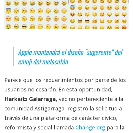
privacidad
/
Aviso
Legal
El medio de
comunicación
Apple mantendrá el diseño "sugerente" del
digital donde
emoji del melocotón
encontrarás
todas las
noticias sobre
tecnología,
Parece que los requerimientos por parte de los
móviles,
usuarios no cesarán. En esta oportunidad,
ordenadores,
apps,
Harkaitz Galarraga,
vecino perteneciente a la
informática,
videojuegos,
comunidad Astigarraga, registró la solicitud a
comparativas,
través de una plataforma de carácter cívico,
trucos y
tutoriales.
reformista y social llamada
Change.org
para
la