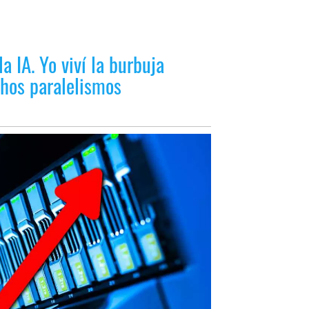
la IA. Yo viví la burbuja
hos paralelismos