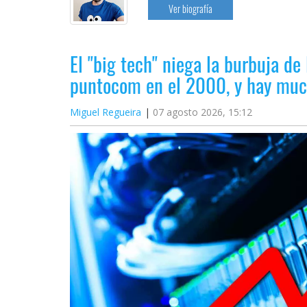
Ver biografía
El "big tech" niega la burbuja de 
puntocom en el 2000, y hay muc
Miguel Regueira
07 agosto 2026, 15:12