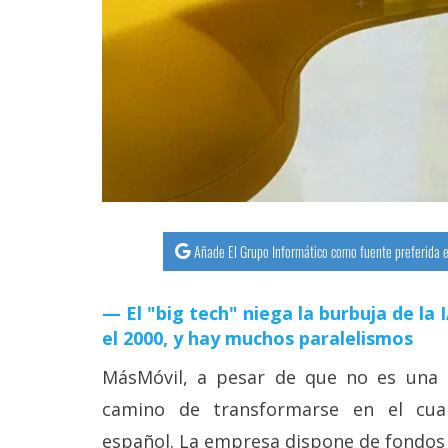
streaming
Operadores
Trucos
y
Tutoriales
Ciberseguridad
Añade El Grupo Informático como fuente preferida e
Sistemas
El "big tech" niega la burbuja de la
operativos
el 2000, y hay muchos paralelismos
Profesional
MásMóvil, a pesar de que no es una
camino de transformarse en el cua
+
español. La empresa dispone de fondos 