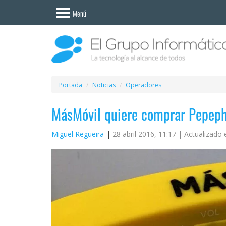
Invitado
Menú
Iniciar
sesión /
Registrarse
Esenciales
Móviles
Portada
Noticias
Operadores
MásMóvil quiere comprar Pepep
Ofertas
Miguel Regueira
28 abril 2016, 11:17 |
Actualizado 
Apps
Redes
sociales
Plataformas