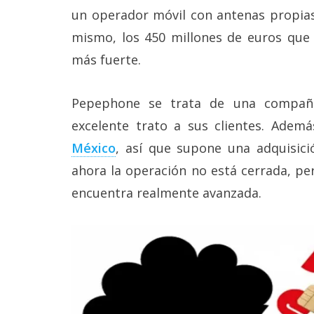
Legal
un operador móvil con antenas propias
mismo, los 450 millones de euros que 
El medio de
más fuerte.
comunicación
digital donde
encontrarás
todas las
Pepephone se trata de una compañ
noticias sobre
excelente trato a sus clientes. Adem
tecnología,
móviles,
México
, así que supone una adquisici
ordenadores,
apps,
ahora la operación no está cerrada, per
informática,
encuentra realmente avanzada.
videojuegos,
comparativas,
trucos y
tutoriales.
El Grupo
Informático
(CC) 2006-
2026.
Algunos
derechos