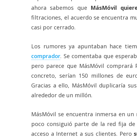
Más
ahora sabemos que
MásMóvil quier
temas
filtraciones, el acuerdo se encuentra 
casi por cerrado.
Sorteos
Los rumores ya apuntaban hace tie
Foros
comprador
. Se comentaba que esperaba
Contacto
pero parece que MásMóvil comprará 
/
concreto, serían 150 millones de euro
Sobre
nosotros
Gracias a ello, MásMóvil duplicaría su
/
Publicidad
alrededor de un millón.
/
Cambiar
opciones
MásMóvil se encuentra inmersa en un 
de
privacidad
poco consiguió parte de la red fija de
/
acceso a Internet a sus clientes. Pero
s
Aviso