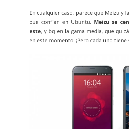
Legal
En cualquier caso, parece que Meizu y l
El medio de
que confían en Ubuntu.
Meizu se ce
comunicación
digital donde
este
, y bq en la gama media, que qui
encontrarás
en este momento. ¡Pero cada uno tiene 
todas las
noticias sobre
tecnología,
móviles,
ordenadores,
apps,
informática,
videojuegos,
comparativas,
trucos y
tutoriales.
El Grupo
Informático
(CC) 2006-
2026.
Algunos
derechos