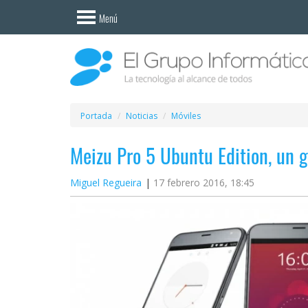
Invitado
Menú
Iniciar
sesión /
Registrarse
Esenciales
Móviles
Portada
Noticias
Móviles
Meizu Pro 5 Ubuntu Edition, un 
Ofertas
Miguel Regueira
17 febrero 2016, 18:45
Apps
Redes
sociales
Plataformas