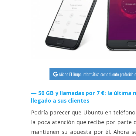
streaming
Operadores
Trucos
y
Tutoriales
Ciberseguridad
Añade El Grupo Informático como fuente preferida e
Sistemas
50 GB y llamadas por 7 €: la últim
operativos
llegado a sus clientes
Podría parecer que Ubuntu en teléfonos
Profesional
la poca atención que recibe por parte 
+
mantienen su apuesta por él. Ahora s