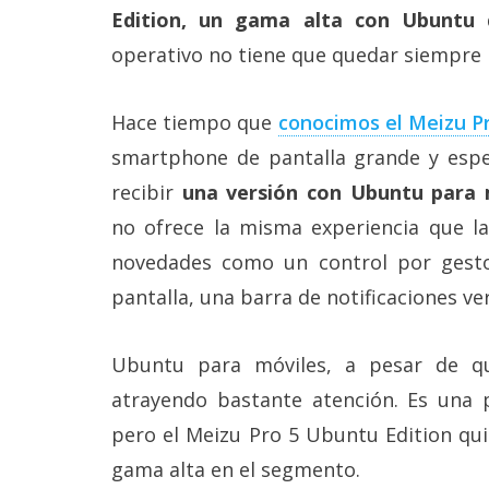
Más
Edition, un gama alta con Ubuntu
q
temas
operativo no tiene que quedar siempre r
Sorteos
Hace tiempo que
conocimos el Meizu P
smartphone de pantalla grande y espec
Foros
recibir
una versión con Ubuntu para 
no ofrece la misma experiencia que la
Contacto
/
novedades como un control por gestos
Sobre
nosotros
pantalla, una barra de notificaciones v
/
Publicidad
/
Ubuntu para móviles, a pesar de 
Cambiar
opciones
atrayendo bastante atención. Es una
de
pero el Meizu Pro 5 Ubuntu Edition qui
privacidad
/
gama alta en el segmento.
Aviso