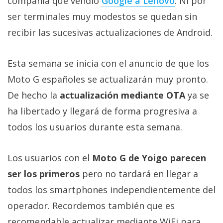
compañía que vendió
Google a Lenovo
. Ni por
Más
ser terminales muy modestos se quedan sin
temas
recibir las sucesivas actualizaciones de Android.
Sorteos
Esta semana se inicia con el anuncio de que los
Foros
Moto G españoles se actualizarán muy pronto.
De hecho la
actualización mediante OTA
ya se
Contacto
ha libertado y llegará de forma progresiva a
/
todos los usuarios durante esta semana.
Sobre
nosotros
/
Los usuarios con el
Moto G de Yoigo parecen
Publicidad
ser los primeros
pero no tardará en llegar a
/
todos los smartphones independientemente del
Cambiar
opciones
operador. Recordemos también que es
de
recomendable actualizar mediante WiFi para