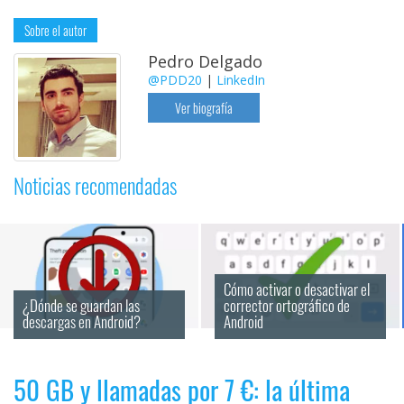
Sobre el autor
Pedro Delgado
@PDD20
|
LinkedIn
Ver biografía
Noticias recomendadas
Cómo activar o desactivar el 
¿Dónde se guardan las 
corrector ortográfico de 
descargas en Android?
Android
50 GB y llamadas por 7 €: la última