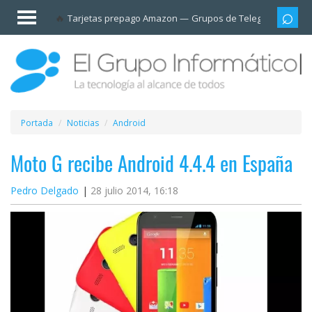
Invitado
Tarjetas prepago Amazon
Grupos de Telegram
Cali
Iniciar
sesión /
Registrarse
Esenciales
Móviles
Portada
Noticias
Android
Ofertas
Moto G recibe Android 4.4.4 en España
Pedro Delgado
28 julio 2014, 16:18
Apps
Redes
sociales
Plataformas