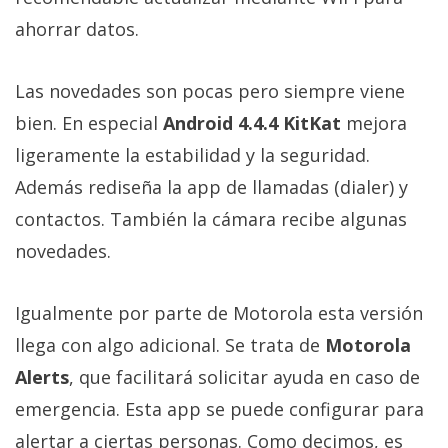
privacidad
ahorrar datos.
/
Aviso
Legal
Las novedades son pocas pero siempre viene
bien. En especial
Android 4.4.4 KitKat
mejora
El medio de
ligeramente la estabilidad y la seguridad.
comunicación
Además rediseña la app de llamadas (dialer) y
digital donde
encontrarás
contactos. También la cámara recibe algunas
todas las
noticias sobre
novedades.
tecnología,
móviles,
ordenadores,
Igualmente por parte de Motorola esta versión
apps,
informática,
llega con algo adicional. Se trata de
Motorola
videojuegos,
Alerts
, que facilitará solicitar ayuda en caso de
comparativas,
trucos y
emergencia. Esta app se puede configurar para
tutoriales.
alertar a ciertas personas. Como decimos, es