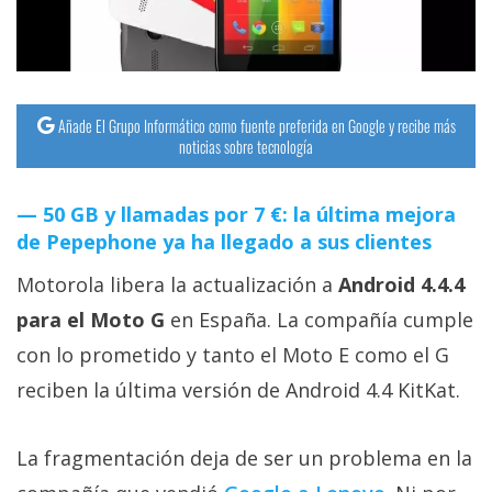
streaming
Operadores
Añade El Grupo Informático como fuente preferida en Google y recibe más
Trucos
noticias sobre tecnología
y
Tutoriales
50 GB y llamadas por 7 €: la última mejora
de Pepephone ya ha llegado a sus clientes
Ciberseguridad
Motorola libera la actualización a
Android 4.4.4
Sistemas
para el Moto G
en España. La compañía cumple
operativos
con lo prometido y tanto el Moto E como el G
reciben la última versión de Android 4.4 KitKat.
Profesional
La fragmentación deja de ser un problema en la
+