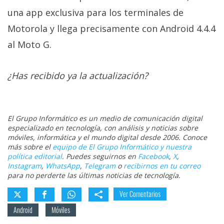
El Grupo
Informático
una app exclusiva para los terminales de
(CC) 2006-
Motorola y llega precisamente con Android 4.4.4
2026.
Algunos
derechos
al Moto G.
reservados
.
¿Has recibido ya la actualización?
El Grupo Informático es un medio de comunicación digital
especializado en tecnología, con análisis y noticias sobre
móviles, informática y el mundo digital desde 2006. Conoce
más sobre el
equipo de El Grupo Informático y nuestra
política editorial
. Puedes seguirnos en
Facebook
,
X
,
Instagram
,
WhatsApp
,
Telegram
o
recibirnos en tu correo
para no perderte las últimas noticias de tecnología.
Ver Comentarios
Android
Móviles