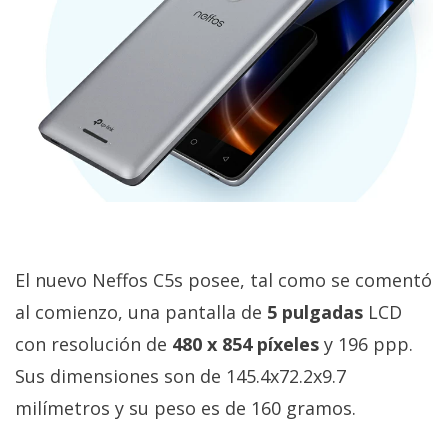
privacidad
/
Aviso
Legal
El medio de
comunicación
digital donde
encontrarás
todas las
noticias sobre
tecnología,
El nuevo Neffos C5s posee, tal como se comentó
móviles,
ordenadores,
al comienzo, una pantalla de
5 pulgadas
LCD
apps,
informática,
con resolución de
480 x 854 píxeles
y 196 ppp.
videojuegos,
Sus dimensiones son de 145.4x72.2x9.7
comparativas,
trucos y
milímetros y su peso es de 160 gramos.
tutoriales.