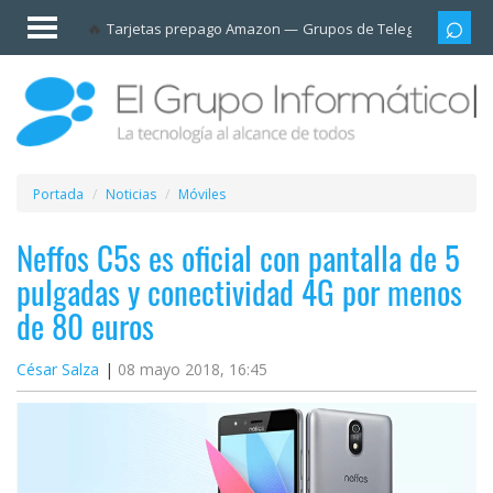
Invitado
Tarjetas prepago Amazon
Grupos de Telegram
Cali
Iniciar
sesión /
Registrarse
Esenciales
Móviles
Portada
Noticias
Móviles
Ofertas
Neffos C5s es oficial con pantalla de 5
pulgadas y conectividad 4G por menos
Apps
de 80 euros
Redes
César Salza
08 mayo 2018, 16:45
sociales
Plataformas