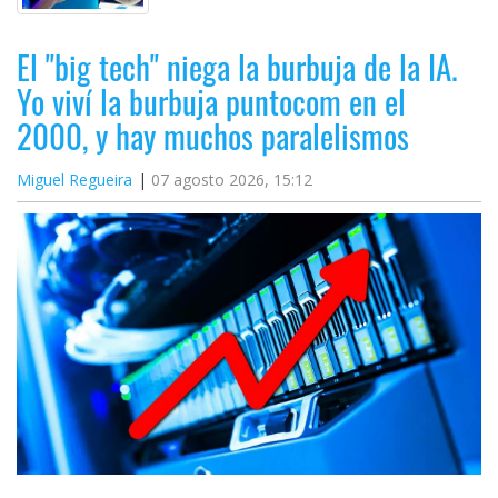
El "big tech" niega la burbuja de la IA.
Yo viví la burbuja puntocom en el
2000, y hay muchos paralelismos
Miguel Regueira
07 agosto 2026, 15:12