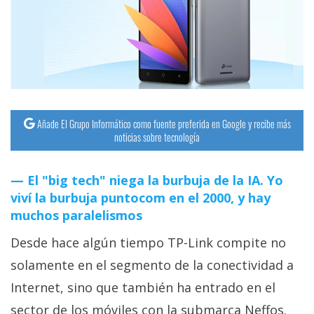
streaming
Operadores
Trucos
y
Tutoriales
Añade El Grupo Informático como fuente preferida en Google y recibe más
noticias sobre tecnología
Ciberseguridad
El "big tech" niega la burbuja de la IA. Yo
viví la burbuja puntocom en el 2000, y hay
Sistemas
muchos paralelismos
operativos
Desde hace algún tiempo TP-Link compite no
Profesional
solamente en el segmento de la conectividad a
Internet, sino que también ha entrado en el
+
sector de los móviles con la submarca Neffos.