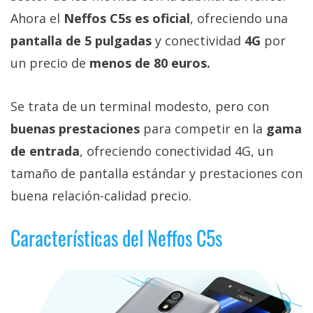
Más
Ahora el
Neffos C5s es oficial
, ofreciendo una
temas
pantalla de 5 pulgadas
y conectividad
4G
por
un precio de
menos de 80 euros.
Sorteos
Se trata de un terminal modesto, pero con
Foros
buenas prestaciones
para competir en la
gama
Contacto
de entrada
, ofreciendo conectividad 4G, un
/
tamaño de pantalla estándar y prestaciones con
Sobre
buena relación-calidad precio.
nosotros
/
Características del Neffos C5s
Publicidad
/
Cambiar
opciones
de