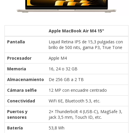
Apple MacBook Air M4 15"
Pantalla
Liquid Retina IPS de 15,3 pulgadas con
brillo de 500 nits, gama P3, True Tone
Procesador
Apple M4
Memoria
16, 24 o 32 GB
Almacenamiento
De 256 GB a 2 TB
Cámara selfie
12 MP con encuadre centrado
Conectividad
WiFi 6E, Bluetooth 5.3, etc.
Puertos y
2× Thunderbolt 4 (USB-C), MagSafe 3,
sensores
jack 3,5 mm, Touch ID, etc.
Batería
53,8 Wh