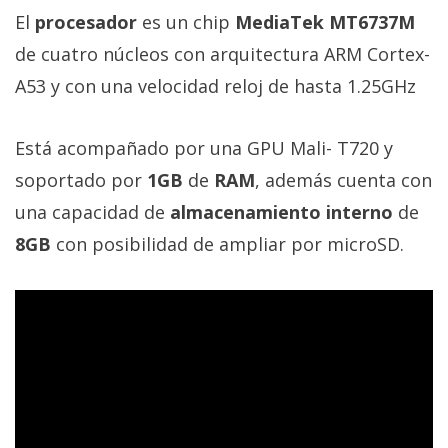
El Grupo
El
procesador
es un chip
MediaTek MT6737M
Informático
(CC) 2006-
de cuatro núcleos con arquitectura ARM Cortex-
2026.
Algunos
derechos
A53 y con una velocidad reloj de hasta 1.25GHz
reservados
.
Está acompañado por una GPU Mali- T720 y
soportado por
1GB
de
RAM
, además cuenta con
una capacidad de
almacenamiento interno
de
8GB
con posibilidad de ampliar por microSD.