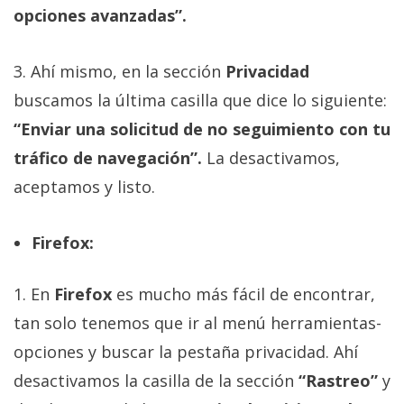
El Grupo
opciones avanzadas”.
Informático
(CC) 2006-
2026.
Algunos
3. Ahí mismo, en la sección
Privacidad
derechos
reservados
.
buscamos la última casilla que dice lo siguiente:
“Enviar una solicitud de no seguimiento con tu
tráfico de navegación”.
La desactivamos,
aceptamos y listo.
Firefox:
1. En
Firefox
es mucho más fácil de encontrar,
tan solo tenemos que ir al menú herramientas-
opciones y buscar la pestaña privacidad. Ahí
desactivamos la casilla de la sección
“Rastreo”
y