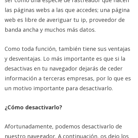
ser como una especie de rastreador que hacen
Más
las páginas webs a las que accedes; una página
temas
web es libre de averiguar tu ip, proveedor de
banda ancha y muchos más datos.
Sorteos
Foros
Como toda función, también tiene sus ventajas
y desventajas. Lo más importante es que si la
Contacto
desactivas en tu navegador dejarás de ceder
/
información a terceras empresas, por lo que es
Sobre
un motivo importante para desactivarlo.
nosotros
/
Publicidad
¿Cómo desactivarlo?
/
Cambiar
Afortunadamente, podemos desactivarlo de
opciones
de
nuestro navegador. A continuación, os dejo los