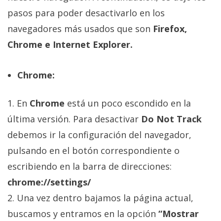
privacidad
pasos para poder desactivarlo en los
/
navegadores más usados que son
Firefox,
Aviso
Legal
Chrome e Internet Explorer.
El medio de
Chrome:
comunicación
digital donde
encontrarás
1. En
Chrome
está un poco escondido en la
todas las
última versión. Para desactivar
Do Not Track
noticias sobre
tecnología,
debemos ir la configuración del navegador,
móviles,
ordenadores,
pulsando en el botón correspondiente o
apps,
escribiendo en la barra de direcciones:
informática,
videojuegos,
chrome://settings/
comparativas,
trucos y
2. Una vez dentro bajamos la página actual,
tutoriales.
buscamos y entramos en la opción
“Mostrar