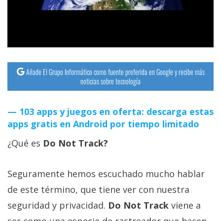
streaming
Operadores
Trucos
y
Añade El Grupo Informático como fuente preferida en Google y recibe más
noticias sobre tecnología
Tutoriales
103 apps y juegos en oferta: descarga estas
Ciberseguridad
apps gratis en Android por tiempo limitado
Sistemas
¿Qué es
Do Not Track?
operativos
Seguramente hemos escuchado mucho hablar
Profesional
de este término, que tiene ver con nuestra
seguridad y privacidad.
Do Not Track
viene a
+