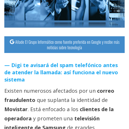
streaming
Operadores
Trucos
y
Añade El Grupo Informático como fuente preferida en Google y recibe más
noticias sobre tecnología
Tutoriales
Digi te avisará del spam telefónico antes
Ciberseguridad
de atender la llamada: así funciona el nuevo
sistema
Sistemas
Existen numerosos afectados por un
correo
operativos
fraudulento
que suplanta la identidad de
Profesional
Movistar
. Está enfocado a los
clientes de la
operadora
y prometen una
televisión
+
inteligente de Samsung
de grandes