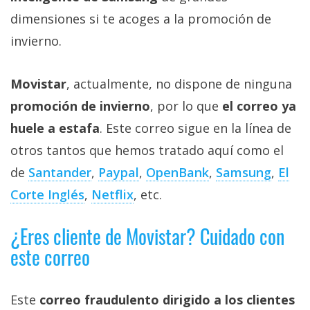
Más
dimensiones si te acoges a la promoción de
temas
invierno.
Sorteos
Movistar
, actualmente, no dispone de ninguna
promoción de invierno
, por lo que
el correo ya
Foros
huele a estafa
. Este correo sigue en la línea de
Contacto
otros tantos que hemos tratado aquí como el
/
de
Santander
,
Paypal
,
OpenBank
,
Samsung
,
El
Sobre
Corte Inglés
,
Netflix
, etc.
nosotros
/
¿Eres cliente de Movistar? Cuidado con
Publicidad
/
este correo
Cambiar
opciones
Este
correo fraudulento dirigido a los clientes
de