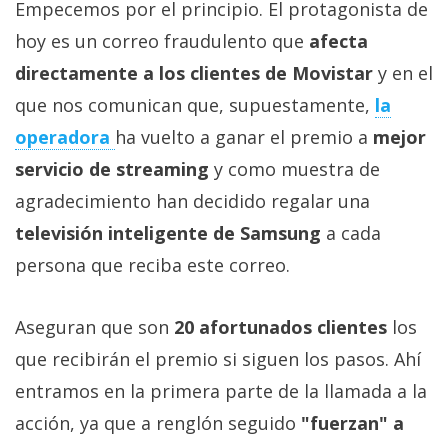
El Grupo
Empecemos por el principio. El protagonista de
Informático
hoy es un correo fraudulento que
afecta
(CC) 2006-
2026.
Algunos
directamente a los clientes de Movistar
y en el
derechos
reservados
.
que nos comunican que, supuestamente,
la
operadora
ha vuelto a ganar el premio a
mejor
servicio de streaming
y como muestra de
agradecimiento han decidido regalar una
televisión inteligente de Samsung
a cada
persona que reciba este correo.
Aseguran que son
20 afortunados clientes
los
que recibirán el premio si siguen los pasos. Ahí
entramos en la primera parte de la llamada a la
acción, ya que a renglón seguido
"fuerzan" a