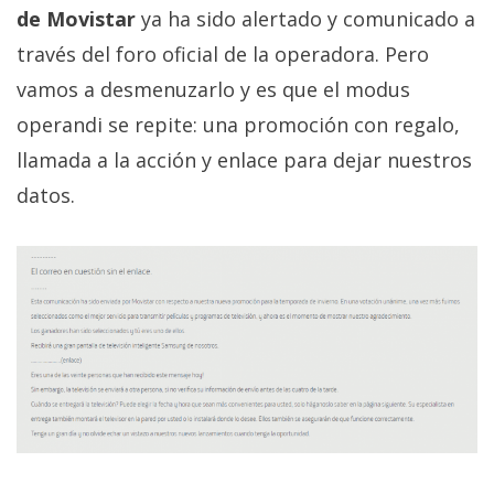
privacidad
de Movistar
ya ha sido alertado y comunicado a
/
través del foro oficial de la operadora. Pero
Aviso
vamos a desmenuzarlo y es que el modus
Legal
operandi se repite: una promoción con regalo,
llamada a la acción y enlace para dejar nuestros
El medio de
comunicación
datos.
digital donde
encontrarás
todas las
noticias sobre
tecnología,
móviles,
ordenadores,
apps,
informática,
videojuegos,
comparativas,
trucos y
tutoriales.