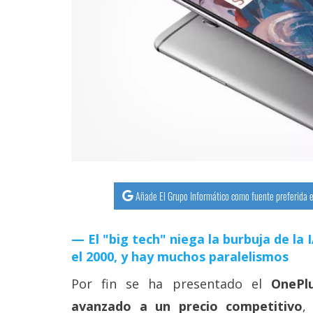
streaming
Operadores
Trucos
y
Tutoriales
Ciberseguridad
Añade El Grupo Informático como fuente preferida e
Sistemas
operativos
El "big tech" niega la burbuja de la
el 2000, y hay muchos paralelismos
Profesional
Por fin se ha presentado el
OnePl
+
avanzado a un precio competitivo
,