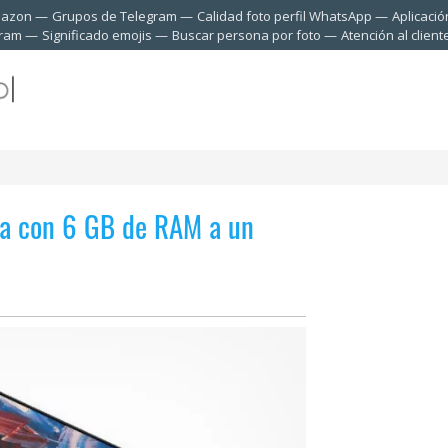
mazon
Grupos de Telegram
Calidad foto perfil WhatsApp
Aplicació
gram
Significado emojis
Buscar persona por foto
Atención al clien
lta con 6 GB de RAM a un