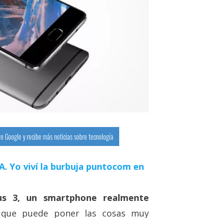
n Google y recibe más noticias sobre tecnología
 IA. Yo viví la burbuja puntocom en
us 3, un smartphone realmente
 que puede poner las cosas muy