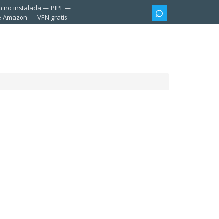
n no instalada
PIPL
te Amazon
VPN gratis