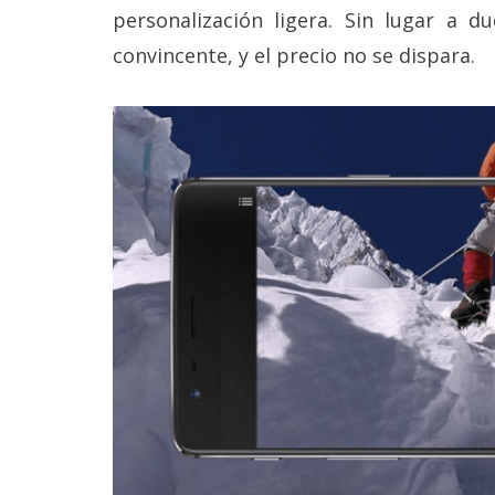
Legal
personalización ligera. Sin lugar a d
convincente, y el precio no se dispara.
El medio de
comunicación
digital donde
encontrarás
todas las
noticias sobre
tecnología,
móviles,
ordenadores,
apps,
informática,
videojuegos,
comparativas,
trucos y
tutoriales.
El Grupo
Informático
(CC) 2006-
2026.
Algunos
derechos