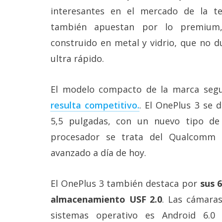
Más
interesantes en el mercado de la te
temas
también apuestan por lo premium
construido en metal y vidrio, que no d
Sorteos
ultra rápido.
Foros
El modelo compacto de la marca seg
resulta competitivo.
. El OnePlus 3 se 
Contacto
/
5,5 pulgadas, con un nuevo tipo de
Sobre
nosotros
procesador se trata del Qualcomm
/
Publicidad
avanzado a día de hoy.
/
Cambiar
opciones
El OnePlus 3 también destaca por
sus 
de
almacenamiento USF 2.0
. Las cámara
privacidad
/
sistemas operativo es Android 6.
Aviso