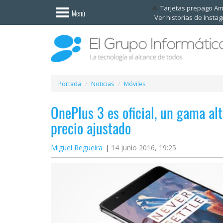
Invitado
Tarjetas prepago A
Menú
Ver historias de Insta
Iniciar
sesión /
Registrarse
Esenciales
Móviles
Portada
Noticias
Móviles
OnePlus 3 es oficial, un gama a
Ofertas
precio ajustado
Apps
Miguel Regueira
14 junio 2016, 19:25
Redes
sociales
Plataformas