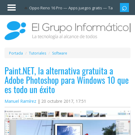
Invitado
Oppo Reno 16 Pro
Apps juegos gratis
Tarjetas prep
Iniciar
sesión /
Registrarse
Esenciales
Móviles
Portada
Tutoriales
Software
Ofertas
Paint.NET, la alternativa gratuita a
Adobe Photoshop para Windows 10 que
Apps
es todo un éxito
Redes
Manuel Ramírez
20 octubre 2017, 17:51
sociales
Plataformas