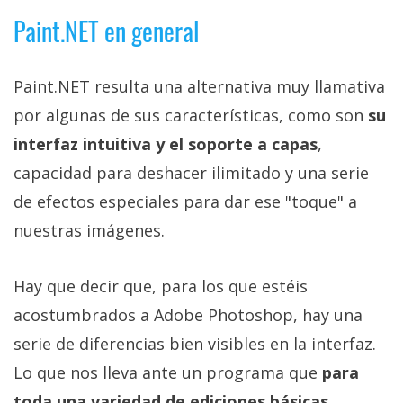
El Grupo
Informático
Paint.NET en general
(CC) 2006-
2026.
Algunos
derechos
Paint.NET resulta una alternativa muy llamativa
reservados
.
por algunas de sus características, como son
su
interfaz intuitiva y el soporte a capas
,
capacidad para deshacer ilimitado y una serie
de efectos especiales para dar ese "toque" a
nuestras imágenes.
Hay que decir que, para los que estéis
acostumbrados a Adobe Photoshop, hay una
serie de diferencias bien visibles en la interfaz.
Lo que nos lleva ante un programa que
para
toda una variedad de ediciones básicas