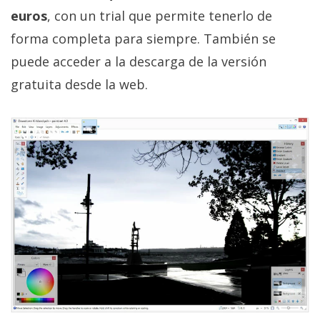
privacidad
euros
, con un trial que permite tenerlo de
/
forma completa para siempre. También se
Aviso
puede acceder a la descarga de la versión
Legal
gratuita desde la web.
El medio de
comunicación
digital donde
encontrarás
todas las
noticias sobre
tecnología,
móviles,
ordenadores,
apps,
informática,
videojuegos,
comparativas,
trucos y
tutoriales.