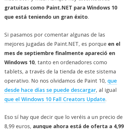
Más
gratuitas como Paint.NET para Windows 10
temas
que está teniendo un gran éxito
.
Sorteos
Si pasamos por comentar algunas de las
mejores jugadas de Paint.NET, es porque
en el
Foros
mes de septiembre finalmente apareció en
Contacto
Windows 10
, tanto en ordenadores como
/
tablets, a través de la tienda de este sistema
Sobre
operativo. No nos olvidamos de Paint 10,
que
nosotros
desde hace días se puede descargar
, al igual
/
Publicidad
que el Windows 10 Fall Creators Update
.
/
Cambiar
Eso sí hay que decir que lo veréis a un precio de
opciones
de
8,99 euros,
aunque ahora está de oferta a 4,99