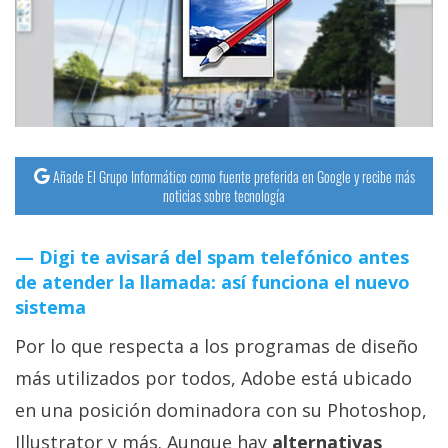
streaming
Operadores
Trucos
y
Tutoriales
Añade El Grupo Informático como fuente preferida en Google y recibe más
noticias sobre tecnología
Ciberseguridad
Digi te avisará del spam telefónico antes
de atender la llamada: así funciona el nuevo
Sistemas
sistema
operativos
Por lo que respecta a los programas de diseño
Profesional
más utilizados por todos, Adobe está ubicado
en una posición dominadora con su Photoshop,
+
Illustrator y más. Aunque hay
alternativas