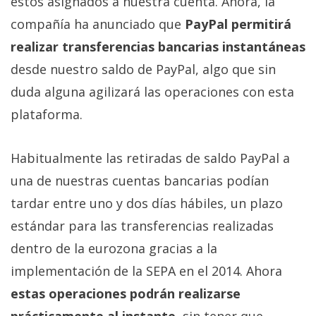
estos asignados a nuestra cuenta. Ahora, la
Más
compañía ha anunciado que
PayPal permitirá
temas
realizar transferencias bancarias instantáneas
Sorteos
desde nuestro saldo de PayPal, algo que sin
duda alguna agilizará las operaciones con esta
Foros
plataforma.
Contacto
Habitualmente las retiradas de saldo PayPal a
/
una de nuestras cuentas bancarias podían
Sobre
nosotros
tardar entre uno y dos días hábiles, un plazo
/
estándar para las transferencias realizadas
Publicidad
dentro de la eurozona gracias a la
/
implementación de la SEPA en el 2014. Ahora
Cambiar
opciones
estas operaciones podrán realizarse
de