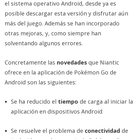
El Grupo
el sistema operativo Android, desde ya es
Informático
posible descargar esta versión y disfrutar aún
(CC) 2006-
2026.
Algunos
más del juego. Además se han incorporado
derechos
reservados
.
otras mejoras, y, como siempre han
solventando algunos errores.
Concretamente las
novedades
que Niantic
ofrece en la aplicación de Pokémon Go de
Android son las siguientes:
Se ha reducido el
tiempo
de carga al iniciar la
aplicación en dispositivos Android
Se resuelve el problema de
conectividad
de