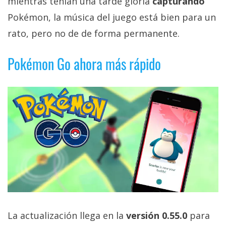
mientras tenían una tarde gloria
capturando
privacidad
Pokémon, la música del juego está bien para un
/
Aviso
rato, pero no de de forma permanente.
Legal
Pokémon Go ahora más rápido
El medio de
comunicación
digital donde
encontrarás
todas las
noticias sobre
tecnología,
móviles,
ordenadores,
apps,
informática,
videojuegos,
comparativas,
trucos y
tutoriales.
La actualización llega en la
versión 0.55.0
para