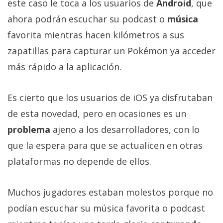
este caso le toca a los usuarios de
Android
, que
Más
ahora podrán escuchar su podcast o
música
temas
favorita mientras hacen kilómetros a sus
Sorteos
zapatillas para capturar un Pokémon ya acceder
más rápido a la aplicación.
Foros
Es cierto que los usuarios de iOS ya disfrutaban
Contacto
de esta novedad, pero en ocasiones es un
/
problema
ajeno a los desarrolladores, con lo
Sobre
nosotros
que la espera para que se actualicen en otras
/
plataformas no depende de ellos.
Publicidad
/
Muchos jugadores estaban molestos porque no
Cambiar
opciones
podían escuchar su música favorita o podcast
de