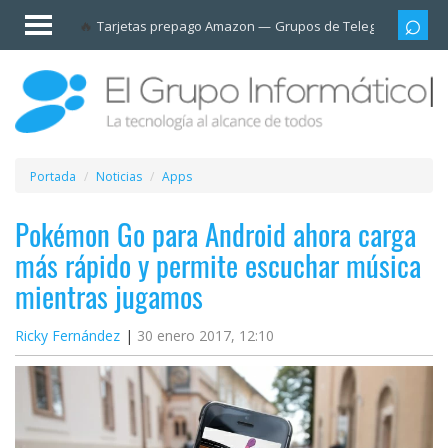
Invitado
Tarjetas prepago Amazon
Grupos de Telegram
Cali
Iniciar
sesión /
Registrarse
Esenciales
Móviles
Portada
Noticias
Apps
Ofertas
Pokémon Go para Android ahora carga
más rápido y permite escuchar música
Apps
mientras jugamos
Redes
Ricky Fernández
30 enero 2017, 12:10
sociales
Plataformas