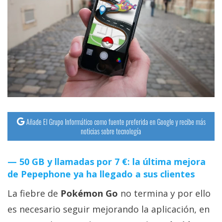
streaming
Operadores
Trucos
y
Tutoriales
Ciberseguridad
Añade El Grupo Informático como fuente preferida en Google y recibe más
noticias sobre tecnología
Sistemas
operativos
50 GB y llamadas por 7 €: la última mejora
de Pepephone ya ha llegado a sus clientes
Profesional
La fiebre de
Pokémon Go
no termina y por ello
es necesario seguir mejorando la aplicación, en
+