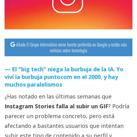
streaming
Operadores
Trucos
y
Añade El Grupo Informático como fuente preferida en Google y recibe más
noticias sobre tecnología
Tutoriales
El "big tech" niega la burbuja de la IA. Yo
Ciberseguridad
viví la burbuja puntocom en el 2000, y hay
muchos paralelismos
Sistemas
¿Has notado en las últimas semanas que
operativos
Instagram Stories falla al subir un GIF
? Podría
Profesional
parecer un problema concreto, pero está
afectando a bastantes usuarios que intentan
+
subir este tipo de contenido a su perfil y