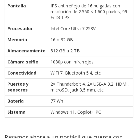
Pantalla
IPS antirreflejo de 16 pulgadas con
resolución de 2.560 × 1.600 píxeles, 99
% DCI-P3
Procesador
Intel Core Ultra 7 258V
Memoria
16 o 32 GB
Almacenamiento
512 GB a 2 TB
Cámara selfie
1080p con infrarrojos
Conectividad
WiFi 7, Bluetooth 5.4, etc.
Puertos y
2× Thunderbolt 4, 2× USB-A 3.2, HDMI,
sensores
microSD, jack 3,5 mm, etc.
Batería
77 Wh
Sistema
Windows 11, Copilot+ PC
Pasamos ahora a un portátil que cuenta con