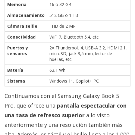
Memoria
16 o 32 GB
Almacenamiento
512 GB o 1 TB
Cámara selfie
FHD de 2 MP
Conectividad
WiFi 7, Bluetooth 5.4, etc.
Puertos y
2× Thunderbolt 4, USB-A 3.2, HDMI 2.1,
sensores
microSD, jack 3,5 mm; lector de
huellas, etc.
Batería
63,1 Wh
Sistema
Windows 11, Copilot+ PC
Continuamos con el Samsung Galaxy Book 5
Pro, que ofrece una
pantalla espectacular con
una tasa de refresco superior
a lo visto
anteriormente y una resolución también más
alta. Además, es táctil y el brillo llega a los 1.000