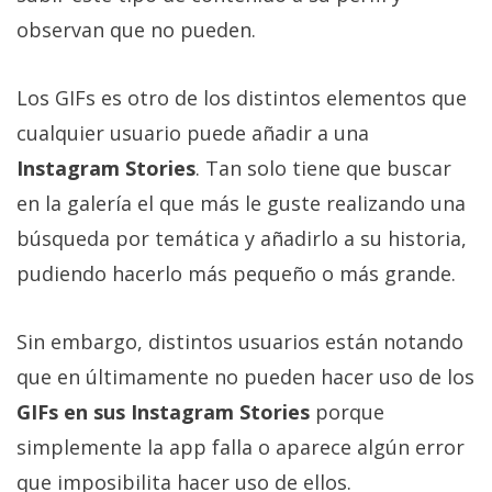
Más
observan que no pueden.
temas
Los GIFs es otro de los distintos elementos que
Sorteos
cualquier usuario puede añadir a una
Instagram Stories
. Tan solo tiene que buscar
Foros
en la galería el que más le guste realizando una
Contacto
búsqueda por temática y añadirlo a su historia,
/
pudiendo hacerlo más pequeño o más grande.
Sobre
nosotros
Sin embargo, distintos usuarios están notando
/
Publicidad
que en últimamente no pueden hacer uso de los
/
GIFs en sus Instagram Stories
porque
Cambiar
simplemente la app falla o aparece algún error
opciones
de
que imposibilita hacer uso de ellos.