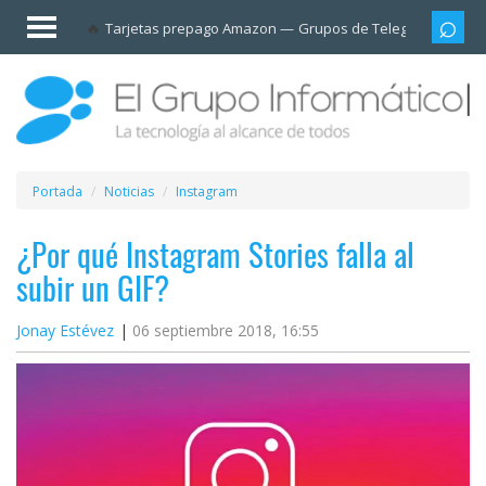
Invitado
Tarjetas prepago Amazon
Grupos de Telegram
Cali
Iniciar
sesión /
Registrarse
Esenciales
Móviles
Portada
Noticias
Instagram
Ofertas
¿Por qué Instagram Stories falla al
subir un GIF?
Apps
Jonay Estévez
06 septiembre 2018, 16:55
Redes
sociales
Plataformas