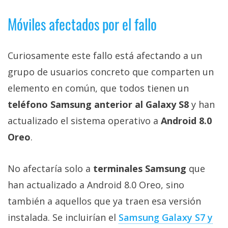
El Grupo
Informático
Móviles afectados por el fallo
(CC) 2006-
2026.
Algunos
derechos
reservados
.
Curiosamente este fallo está afectando a un
grupo de usuarios concreto que comparten un
elemento en común, que todos tienen un
teléfono Samsung anterior al Galaxy S8
y han
actualizado el sistema operativo a
Android 8.0
Oreo
.
No afectaría solo a
terminales Samsung
que
han actualizado a Android 8.0 Oreo, sino
también a aquellos que ya traen esa versión
instalada. Se incluirían el
Samsung Galaxy S7 y