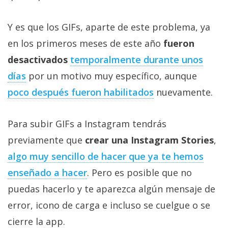
privacidad
/
Y es que los GIFs, aparte de este problema, ya
Aviso
en los primeros meses de este año
fueron
Legal
desactivados
temporalmente durante unos
días
por un motivo muy específico, aunque
El medio de
comunicación
poco después fueron habilitados
nuevamente.
digital donde
encontrarás
todas las
Para subir GIFs a Instagram tendrás
noticias sobre
tecnología,
previamente que
crear una Instagram Stories
,
móviles,
ordenadores,
algo muy sencillo de hacer que ya te hemos
apps,
enseñado a hacer
. Pero es posible que no
informática,
videojuegos,
puedas hacerlo y te aparezca algún mensaje de
comparativas,
trucos y
error, icono de carga e incluso se cuelgue o se
tutoriales.
cierre la app.