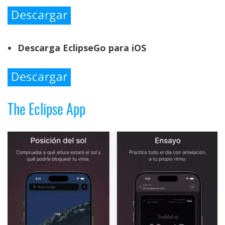
Descarga EclipseGo para iOS
The Eclipse App