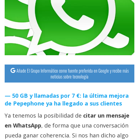
streaming
Operadores
Trucos
y
Tutoriales
Añade El Grupo Informático como fuente preferida en Google y recibe más
Ciberseguridad
noticias sobre tecnología
Sistemas
50 GB y llamadas por 7 €: la última mejora
operativos
de Pepephone ya ha llegado a sus clientes
Ya tenemos la posibilidad de
citar un mensaje
Profesional
en WhatsApp
, de forma que una conversación
+
pueda ganar coherencia. Si nos han dicho algo