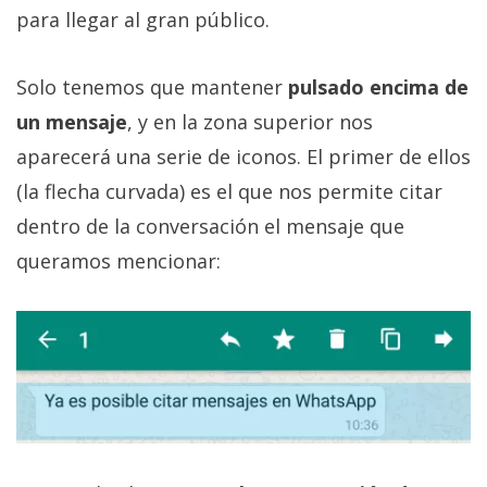
privacidad
para llegar al gran público.
/
Aviso
Solo tenemos que mantener
pulsado encima de
Legal
un mensaje
, y en la zona superior nos
aparecerá una serie de iconos. El primer de ellos
El medio de
comunicación
(la flecha curvada) es el que nos permite citar
digital donde
encontrarás
dentro de la conversación el mensaje que
todas las
queramos mencionar:
noticias sobre
tecnología,
móviles,
ordenadores,
apps,
informática,
videojuegos,
comparativas,
trucos y
tutoriales.