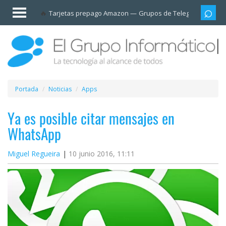
Invitado
Tarjetas prepago Amazon
Grupos de Telegram
Cali
Iniciar
sesión /
Registrarse
Esenciales
Móviles
Portada
Noticias
Apps
Ofertas
Ya es posible citar mensajes en
WhatsApp
Apps
Miguel Regueira
10 junio 2016, 11:11
Redes
sociales
Plataformas