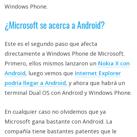
El Grupo
Windows Phone.
Informático
(CC) 2006-
2026.
Algunos
¿Microsoft se acerca a Android?
derechos
reservados
.
Este es el segundo paso que afecta
directamente a Windows Phone de Microsoft.
Primero, ellos mismos lanzaron un
Nokia X con
Android
, luego vemos que
Internet Explorer
podría llegar a Android
, y ahora que habrá un
terminal Dual OS con Android y Windows Phone.
En cualquier caso no olvidemos que ya
Microsoft gana bastante con Android. La
compañía tiene bastantes patentes que le