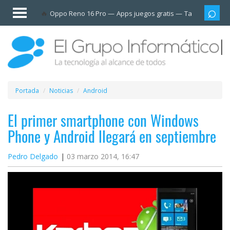
Invitado
Oppo Reno 16 Pro
Apps juegos gratis
Tarjetas prep
Iniciar
sesión /
Registrarse
Esenciales
Móviles
Portada
Noticias
Android
Ofertas
El primer smartphone con Windows
Phone y Android llegará en septiembre
Apps
Pedro Delgado
03 marzo 2014, 16:47
Redes
sociales
Plataformas