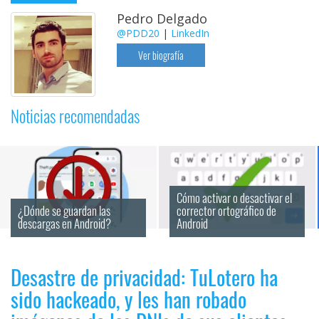
Pedro Delgado
@PDD20
|
LinkedIn
Ver biografía
Noticias recomendadas
Cómo activar o desactivar el 
¿Dónde se guardan las 
corrector ortográfico de 
descargas en Android?
Android
Desastre de privacidad: TuLotero ha
sido hackeado, y les han robado