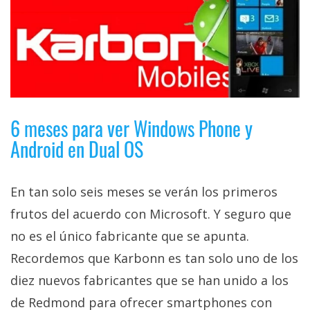
privacidad
/
Aviso
Legal
El medio de
comunicación
6 meses para ver Windows Phone y
digital donde
Android en Dual OS
encontrarás
todas las
noticias sobre
tecnología,
En tan solo seis meses se verán los primeros
móviles,
ordenadores,
frutos del acuerdo con Microsoft. Y seguro que
apps,
informática,
no es el único fabricante que se apunta.
videojuegos,
Recordemos que Karbonn es tan solo uno de los
comparativas,
trucos y
diez nuevos fabricantes que se han unido a los
tutoriales.
de Redmond para ofrecer smartphones con