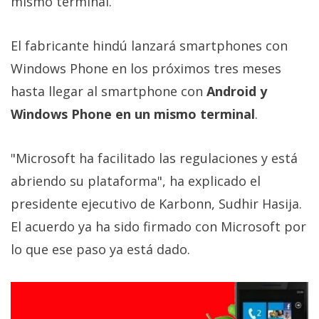
mismo terminal.
Más
temas
El fabricante hindú lanzará smartphones con
Windows Phone en los próximos tres meses
Sorteos
hasta llegar al smartphone con
Android y
Foros
Windows Phone en un mismo terminal
.
Contacto
"Microsoft ha facilitado las regulaciones y está
/
abriendo su plataforma", ha explicado el
Sobre
presidente ejecutivo de Karbonn, Sudhir Hasija.
nosotros
/
El acuerdo ya ha sido firmado con Microsoft por
Publicidad
lo que ese paso ya está dado.
/
Cambiar
opciones
de