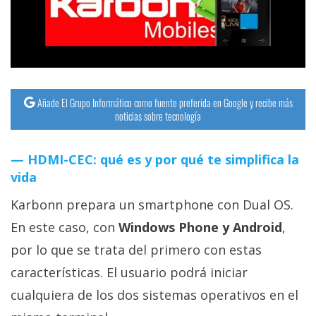
streaming
Operadores
Trucos
y
Añade El Grupo Informático como fuente preferida en Google y recibe más
noticias sobre tecnología
Tutoriales
HDMI-CEC: qué es y por qué te simplifica la
Ciberseguridad
vida
Sistemas
Karbonn prepara un smartphone con Dual OS.
operativos
En este caso, con
Windows Phone y Android
,
por lo que se trata del primero con estas
Profesional
características. El usuario podrá iniciar
cualquiera de los dos sistemas operativos en el
+