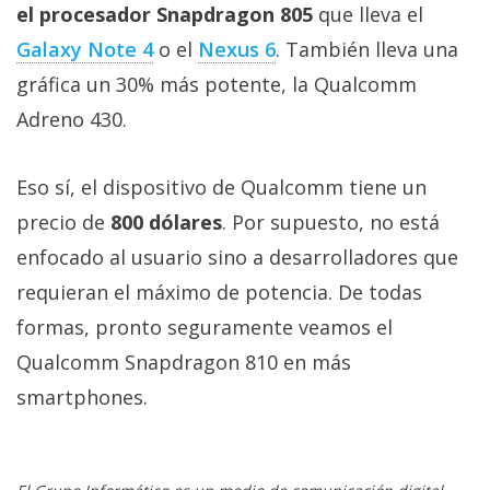
El Grupo
el procesador Snapdragon 805
que lleva el
Informático
(CC) 2006-
Galaxy Note 4
o el
Nexus 6
. También lleva una
2026.
Algunos
gráfica un 30% más potente, la Qualcomm
derechos
reservados
.
Adreno 430.
Eso sí, el dispositivo de Qualcomm tiene un
precio de
800 dólares
. Por supuesto, no está
enfocado al usuario sino a desarrolladores que
requieran el máximo de potencia. De todas
formas, pronto seguramente veamos el
Qualcomm Snapdragon 810 en más
smartphones.