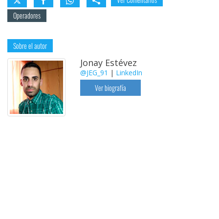
Operadores
Sobre el autor
Jonay Estévez
@JEG_91
|
LinkedIn
Ver biografía