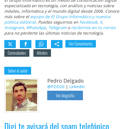
El Grupo Informático es un medio de comunicación digital
especializado en tecnología, con análisis y noticias sobre
móviles, informática y el mundo digital desde 2006. Conoce
más sobre el
equipo de El Grupo Informático y nuestra
política editorial
. Puedes seguirnos en
Facebook
,
X
,
Instagram
,
WhatsApp
,
Telegram
o
recibirnos en tu correo
para no perderte las últimas noticias de tecnología.
Ver Comentarios
Curiosidades
Móviles
Sobre el autor
Pedro Delgado
@PDD20
|
LinkedIn
Ver biografía
Digi te avisará del spam telefónico