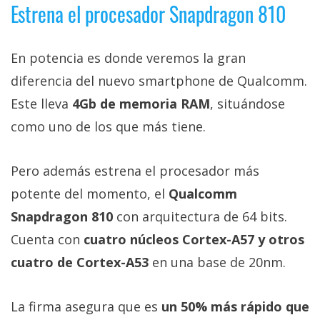
Estrena el procesador Snapdragon 810
privacidad
/
Aviso
En potencia es donde veremos la gran
Legal
diferencia del nuevo smartphone de Qualcomm.
Este lleva
4Gb de memoria RAM
, situándose
El medio de
comunicación
como uno de los que más tiene.
digital donde
encontrarás
todas las
Pero además estrena el procesador más
noticias sobre
tecnología,
potente del momento, el
Qualcomm
móviles,
ordenadores,
Snapdragon 810
con arquitectura de 64 bits.
apps,
Cuenta con
cuatro núcleos Cortex-A57 y otros
informática,
videojuegos,
cuatro de Cortex-A53
en una base de 20nm.
comparativas,
trucos y
tutoriales.
La firma asegura que es
un 50% más rápido que