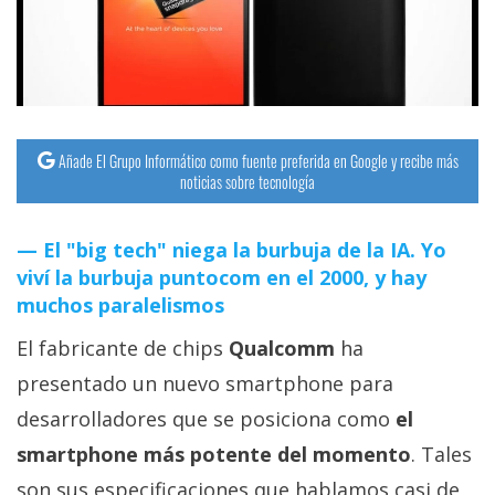
streaming
Operadores
Trucos
y
Añade El Grupo Informático como fuente preferida en Google y recibe más
noticias sobre tecnología
Tutoriales
El "big tech" niega la burbuja de la IA. Yo
Ciberseguridad
viví la burbuja puntocom en el 2000, y hay
muchos paralelismos
Sistemas
El fabricante de chips
Qualcomm
ha
operativos
presentado un nuevo smartphone para
Profesional
desarrolladores que se posiciona como
el
smartphone más potente del momento
. Tales
+
son sus especificaciones que hablamos casi de