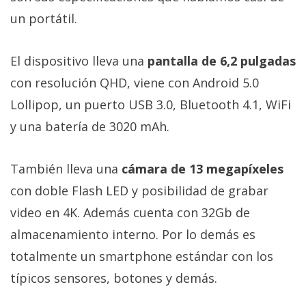
Más
un portátil.
temas
El dispositivo lleva una
pantalla de 6,2 pulgadas
Sorteos
con resolución QHD, viene con Android 5.0
Lollipop, un puerto USB 3.0, Bluetooth 4.1, WiFi
Foros
y una batería de 3020 mAh.
Contacto
/
También lleva una
cámara de 13 megapíxeles
Sobre
con doble Flash LED y posibilidad de grabar
nosotros
video en 4K. Además cuenta con 32Gb de
/
Publicidad
almacenamiento interno. Por lo demás es
/
totalmente un smartphone estándar con los
Cambiar
típicos sensores, botones y demás.
opciones
de