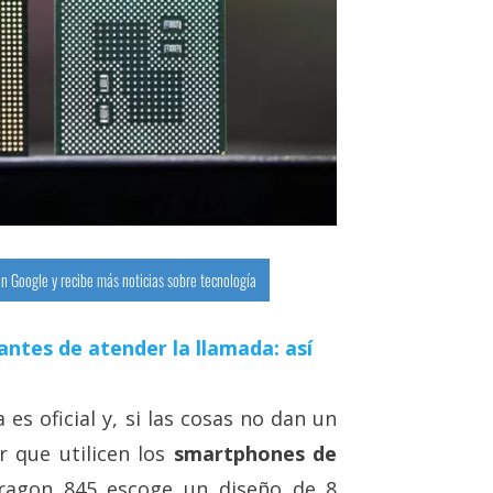
n Google y recibe más noticias sobre tecnología
antes de atender la llamada: así
 es oficial y, si las cosas no dan un
r que utilicen los
smartphones de
dragon 845 escoge un diseño de 8