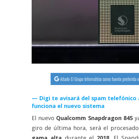
streaming
Operadores
Trucos
y
Tutoriales
Ciberseguridad
Añade El Grupo Informático como fuente preferida e
Sistemas
Digi te avisará del spam telefónico 
operativos
funciona el nuevo sistema
Profesional
El nuevo
Qualcomm Snapdragon 845
ya
giro de última hora, será el procesado
+
gama alta
durante el
2018
. El Snap