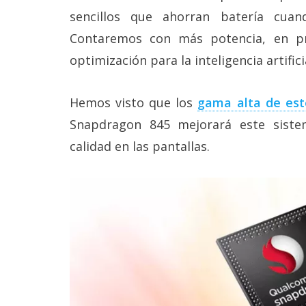
Legal
sencillos que ahorran batería cua
Contaremos con más potencia, en pr
El medio de
comunicación
optimización para la inteligencia artifici
digital donde
encontrarás
todas las
Hemos visto que los
gama alta de est
noticias sobre
tecnología,
Snapdragon 845 mejorará este siste
móviles,
calidad en las pantallas.
ordenadores,
apps,
informática,
videojuegos,
comparativas,
trucos y
tutoriales.
El Grupo
Informático
(CC) 2006-
2026.
Algunos
derechos