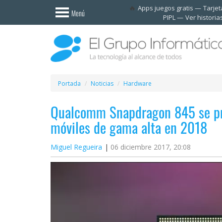
Invitado
Apps juegos gratis
Tarje
Menú
PIPL
Ver historia
Iniciar
sesión /
Registrarse
Esenciales
Móviles
Portada
Noticias
Hardware
Qualcomm Snapdragon 845 se pre
Ofertas
móviles de gama alta en 2018
Apps
Miguel Regueira
06 diciembre 2017, 20:08
Redes
sociales
Plataformas