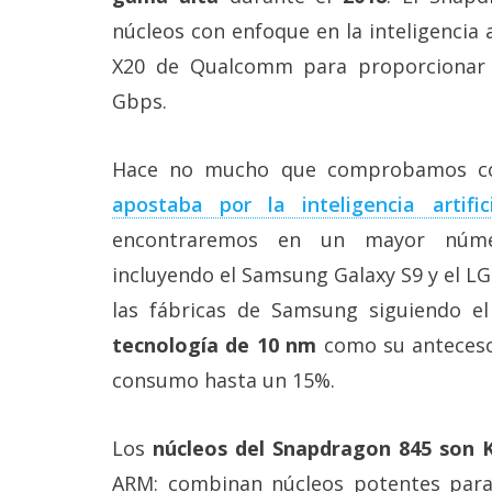
Más
núcleos con enfoque en la inteligencia a
temas
X20 de Qualcomm para proporcionar 
Gbps.
Sorteos
Hace no mucho que comprobamos 
Foros
apostaba por la inteligencia artifici
Contacto
encontraremos en un mayor núme
/
incluyendo el Samsung Galaxy S9 y el LG
Sobre
nosotros
las fábricas de Samsung siguiendo 
/
Publicidad
tecnología de 10 nm
como su antecesor
/
consumo hasta un 15%.
Cambiar
opciones
de
privacidad
Los
núcleos del Snapdragon 845 son 
/
ARM: combinan núcleos potentes para 
Aviso