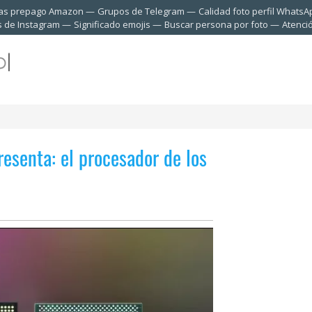
tas prepago Amazon
Grupos de Telegram
Calidad foto perfil WhatsA
s de Instagram
Significado emojis
Buscar persona por foto
Atenci
senta: el procesador de los