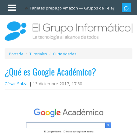
Invitado
Tarjetas prepago Amazon
Grupos de Telegram
Cali
Iniciar
sesión /
Registrarse
Esenciales
Móviles
Portada
Tutoriales
Curiosidades
Ofertas
¿Qué es Google Académico?
César Salza
13 diciembre 2017, 17:50
Apps
Redes
sociales
Plataformas