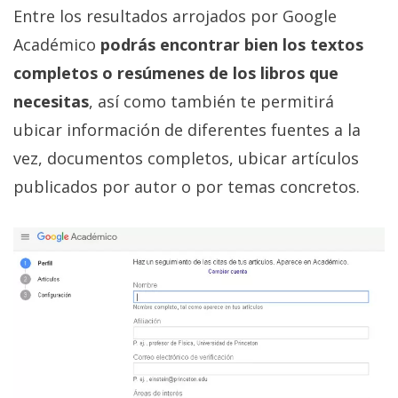
privacidad
Entre los resultados arrojados por Google
/
Académico
podrás encontrar bien los textos
Aviso
completos o resúmenes de los libros que
Legal
necesitas
, así como también te permitirá
ubicar información de diferentes fuentes a la
El medio de
comunicación
vez, documentos completos, ubicar artículos
digital donde
encontrarás
publicados por autor o por temas concretos.
todas las
noticias sobre
tecnología,
móviles,
ordenadores,
apps,
informática,
videojuegos,
comparativas,
trucos y
tutoriales.