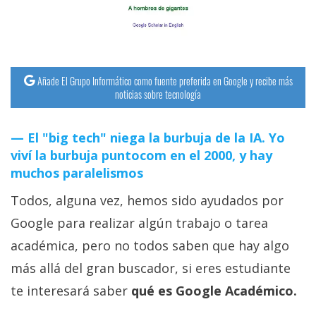
streaming
Operadores
Añade El Grupo Informático como fuente preferida en Google y recibe más
Trucos
noticias sobre tecnología
y
Tutoriales
El "big tech" niega la burbuja de la IA. Yo
viví la burbuja puntocom en el 2000, y hay
Ciberseguridad
muchos paralelismos
Todos, alguna vez, hemos sido ayudados por
Sistemas
operativos
Google para realizar algún trabajo o tarea
académica, pero no todos saben que hay algo
Profesional
más allá del gran buscador, si eres estudiante
te interesará saber
qué es Google Académico.
+