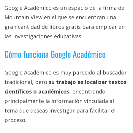
Más
Google Académico es un espacio de la firma de
temas
Mountain View en el que se encuentran una
gran cantidad de libros gratis para emplear en
Sorteos
las investigaciones educativas.
Foros
Cómo funciona Google Académico
Contacto
/
Google Académico es muy parecido al buscador
Sobre
tradicional, pero
su trabajo es localizar textos
nosotros
científicos o académicos
, encontrando
/
Publicidad
principalmente la información vinculada al
/
tema que deseas investigar para facilitar el
Cambiar
proceso.
opciones
de