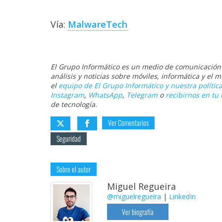
Vía:
MalwareTech
El Grupo Informático es un medio de comunicación d
análisis y noticias sobre móviles, informática y el
el
equipo de El Grupo Informático y nuestra política
Instagram
,
WhatsApp
,
Telegram
o
recibirnos en tu 
de tecnología.
Ver Comentarios
Seguridad
Sobre el autor
Miguel Regueira
@miguelregueira
|
LinkedIn
Ver biografía