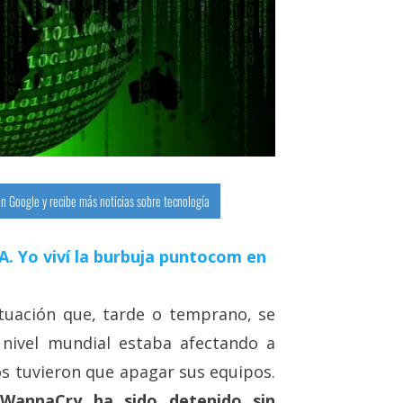
n Google y recibe más noticias sobre tecnología
 IA. Yo viví la burbuja puntocom en
tuación que, tarde o temprano, se
 nivel mundial estaba afectando a
s tuvieron que apagar sus equipos.
WannaCry ha sido detenido sin