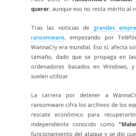
Más
querer
, aunque eso no resta mérito al 
temas
Tras las noticias de
grandes empre
Sorteos
ransomware
, empezando por Teléfón
WannaCry era mundial. Eso sí, afecta so
Foros
tamaño, dado que se propaga en las
Contacto
ordenadores basados en Windows, y
/
suelen utilizar.
Sobre
nosotros
/
Publicidad
La carrera por detener a WannaCr
/
ransomware cifra los archivos de los e
Cambiar
opciones
rescate económico para recuperarlo
de
privacidad
independiente conocido como
"Malw
/
funcionamiento del ataque y se dio cu
Aviso