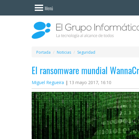
Invitado
Menú
Iniciar
sesión /
Registrarse
Esenciales
Móviles
Portada
Noticias
Seguridad
El ransomware mundial WannaCry
Ofertas
Miguel Regueira
13 mayo 2017, 16:10
Apps
Redes
sociales
Plataformas