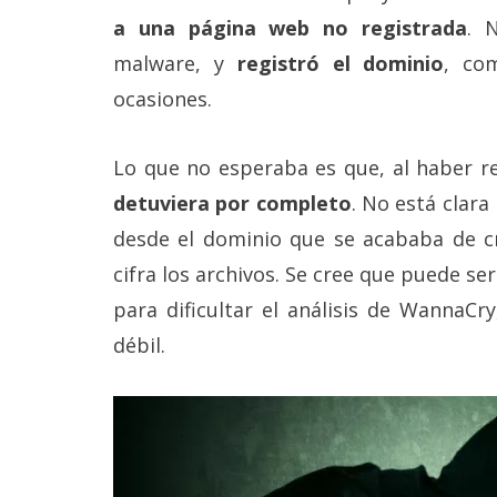
Legal
a una página web no registrada
. 
malware, y
registró el dominio
, co
El medio de
comunicación
ocasiones.
digital donde
encontrarás
todas las
Lo que no esperaba es que, al haber r
noticias sobre
tecnología,
detuviera por completo
. No está clara
móviles,
desde el dominio que se acababa de cr
ordenadores,
apps,
cifra los archivos. Se cree que puede s
informática,
videojuegos,
para dificultar el análisis de WannaC
comparativas,
débil.
trucos y
tutoriales.
El Grupo
Informático
(CC) 2006-
2026.
Algunos
derechos