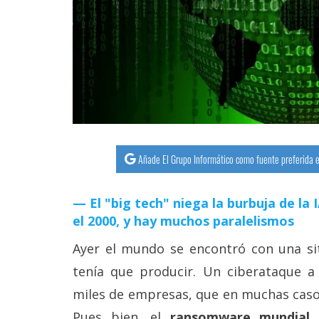
streaming
Operadores
Trucos
y
Tutoriales
Añade El Grupo Informático como fuente preferida e
Ciberseguridad
El "big tech" niega la burbuja de la
Sistemas
el 2000, y hay muchos paralelismos
operativos
Ayer el mundo se encontró con una si
Profesional
tenía que producir. Un ciberataque a
miles de empresas, que en muchas caso
+
Pues bien, el
ransomware mundial 