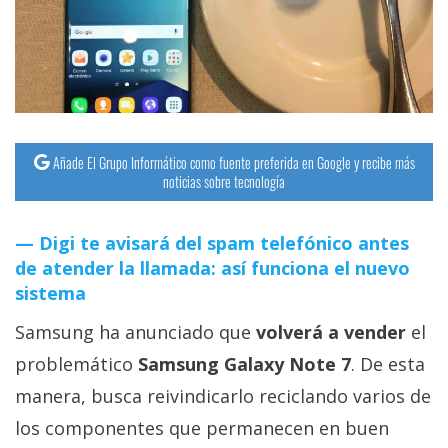
streaming
Operadores
Trucos
y
Añade El Grupo Informático como fuente preferida en Google y recibe más
Tutoriales
noticias sobre tecnología
Ciberseguridad
Digi te avisará del spam telefónico antes
de atender la llamada: así funciona el nuevo
Sistemas
sistema
operativos
Samsung ha anunciado que
volverá a vender
el
problemático
Samsung Galaxy Note 7
. De esta
Profesional
manera, busca reivindicarlo reciclando varios de
los componentes que permanecen en buen
+