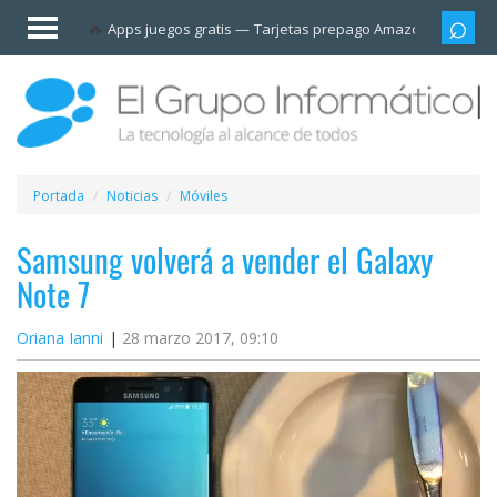
Invitado
Apps juegos gratis
Tarjetas prepago Amazon
Grupo
Iniciar
sesión /
Registrarse
Esenciales
Móviles
Portada
Noticias
Móviles
Ofertas
Samsung volverá a vender el Galaxy
Note 7
Apps
Oriana Ianni
28 marzo 2017, 09:10
Redes
sociales
Plataformas