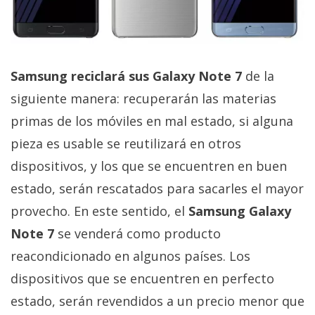
El Grupo
Informático
(CC) 2006-
2026.
Algunos
derechos
reservados
.
Samsung reciclará sus Galaxy Note 7
de la
siguiente manera: recuperarán las materias
primas de los móviles en mal estado, si alguna
pieza es usable se reutilizará en otros
dispositivos, y los que se encuentren en buen
estado, serán rescatados para sacarles el mayor
provecho. En este sentido, el
Samsung Galaxy
Note 7
se venderá como producto
reacondicionado en algunos países. Los
dispositivos que se encuentren en perfecto
estado, serán revendidos a un precio menor que