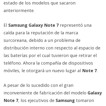
Más
estado de los modelos que sacaron
temas
anteriormente.
Sorteos
El
Samsung Galaxy Note 7
representó una
caída para la reputación de la marca
Foros
surcoreana, debido a un problema de
distribución interno con respecto al espacio de
Contacto
las baterías por el cual tuvieron que retirar el
/
Sobre
teléfono. Ahora la compañía de dispositivos
nosotros
móviles, le otorgará un nuevo lugar al
Note 7
.
/
Publicidad
A pesar de lo sucedido con el gran
/
Cambiar
inconveniente de fabricación del modelo
Galaxy
opciones
Note 7
, los ejecutivos de
Samsung
tomaron
de