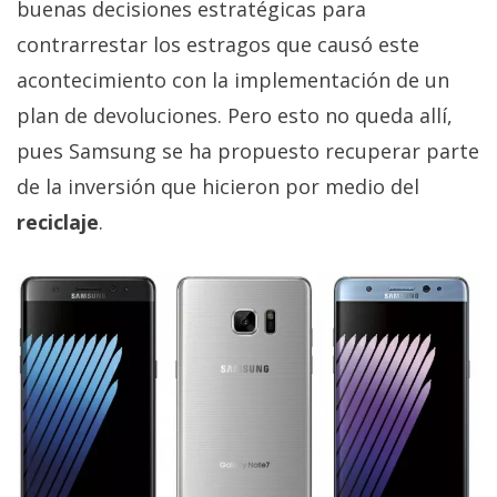
buenas decisiones estratégicas para
privacidad
contrarrestar los estragos que causó este
/
Aviso
acontecimiento con la implementación de un
Legal
plan de devoluciones. Pero esto no queda allí,
pues Samsung se ha propuesto recuperar parte
El medio de
de la inversión que hicieron por medio del
comunicación
digital donde
reciclaje
.
encontrarás
todas las
noticias sobre
tecnología,
móviles,
ordenadores,
apps,
informática,
videojuegos,
comparativas,
trucos y
tutoriales.