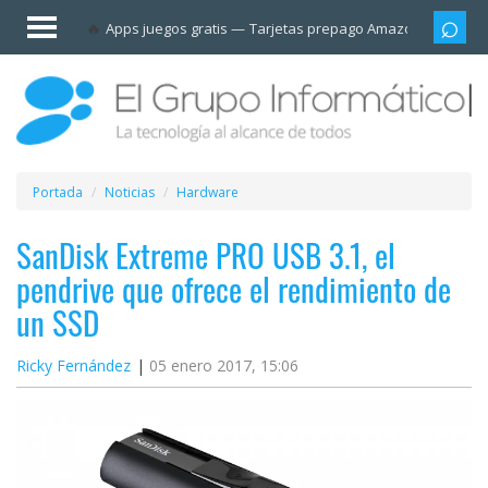
Invitado
Apps juegos gratis
Tarjetas prepago Amazon
Grupo
Iniciar
sesión /
Registrarse
Esenciales
Móviles
Portada
Noticias
Hardware
Ofertas
SanDisk Extreme PRO USB 3.1, el
pendrive que ofrece el rendimiento de
Apps
un SSD
Redes
Ricky Fernández
05 enero 2017, 15:06
sociales
Plataformas