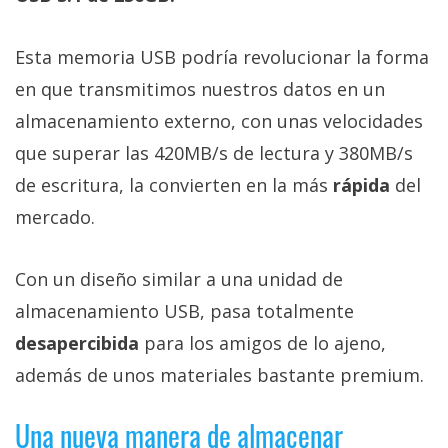
Más
temas
Esta memoria USB podría revolucionar la forma
en que transmitimos nuestros datos en un
Sorteos
almacenamiento externo, con unas velocidades
que superar las 420MB/s de lectura y 380MB/s
Foros
de escritura, la convierten en la más
rápida
del
Contacto
mercado.
/
Sobre
Con un diseño similar a una unidad de
nosotros
almacenamiento USB, pasa totalmente
/
Publicidad
desapercibida
para los amigos de lo ajeno,
/
además de unos materiales bastante premium.
Cambiar
opciones
Una nueva manera de almacenar
de