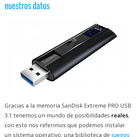
nuestros datos
privacidad
/
Aviso
Legal
El medio de
comunicación
digital donde
encontrarás
todas las
noticias sobre
tecnología,
móviles,
ordenadores,
apps,
informática,
Gracias a la memoria SanDisk Extreme PRO USB
videojuegos,
3.1 tenemos un mundo de posibilidades
reales
,
comparativas,
trucos y
con esto nos referimos que podemos instalar
tutoriales.
un sistema operativo, una biblioteca de
juegos