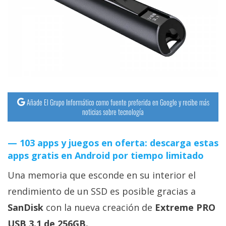
streaming
Operadores
Trucos
y
Tutoriales
Añade El Grupo Informático como fuente preferida en Google y recibe más
noticias sobre tecnología
Ciberseguridad
103 apps y juegos en oferta: descarga estas
Sistemas
apps gratis en Android por tiempo limitado
operativos
Una memoria que esconde en su interior el
Profesional
rendimiento de un SSD es posible gracias a
SanDisk
con la nueva creación de
Extreme PRO
+
USB 3.1 de 256GB.