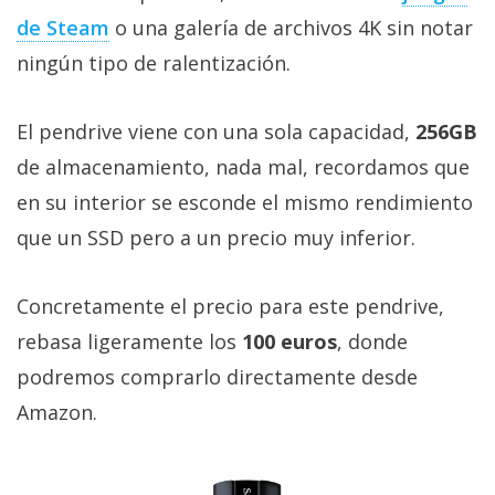
El Grupo
de Steam
o una galería de archivos 4K sin notar
Informático
(CC) 2006-
ningún tipo de ralentización.
2026.
Algunos
derechos
reservados
.
El pendrive viene con una sola capacidad,
256GB
de almacenamiento, nada mal, recordamos que
en su interior se esconde el mismo rendimiento
que un SSD pero a un precio muy inferior.
Concretamente el precio para este pendrive,
rebasa ligeramente los
100 euros
, donde
podremos comprarlo directamente desde
Amazon.