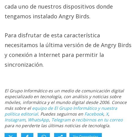
privacidad
cada uno de nuestros dispositivos donde
/
tengamos instalado Angry Birds.
Aviso
Legal
Para disfrutar de esta característica
necesitamos la última versión de de Angry Birds
El medio de
comunicación
y conexión a Internet para permitir la
digital donde
encontrarás
sincronización.
todas las
noticias sobre
tecnología,
móviles,
El Grupo Informático es un medio de comunicación digital
ordenadores,
especializado en tecnología, con análisis y noticias sobre
apps,
móviles, informática y el mundo digital desde 2006. Conoce
informática,
más sobre el
equipo de El Grupo Informático y nuestra
videojuegos,
política editorial
. Puedes seguirnos en
Facebook
,
X
,
comparativas,
Instagram
,
WhatsApp
,
Telegram
o
recibirnos en tu correo
trucos y
para no perderte las últimas noticias de tecnología.
tutoriales.
Ver Comentarios