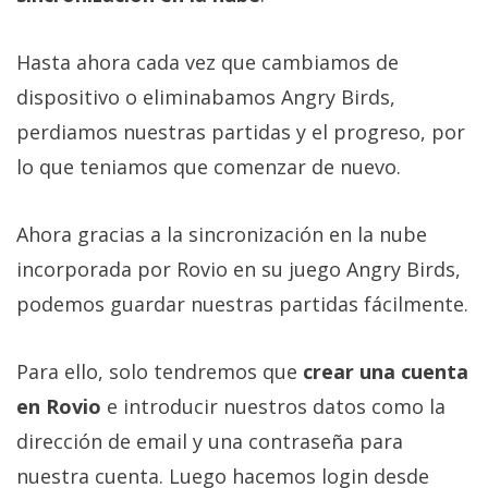
Más
temas
Hasta ahora cada vez que cambiamos de
dispositivo o eliminabamos Angry Birds,
Sorteos
perdiamos nuestras partidas y el progreso, por
lo que teniamos que comenzar de nuevo.
Foros
Contacto
Ahora gracias a la sincronización en la nube
/
incorporada por Rovio en su juego Angry Birds,
Sobre
podemos guardar nuestras partidas fácilmente.
nosotros
/
Publicidad
Para ello, solo tendremos que
crear una cuenta
/
en Rovio
e introducir nuestros datos como la
Cambiar
dirección de email y una contraseña para
opciones
nuestra cuenta. Luego hacemos login desde
de