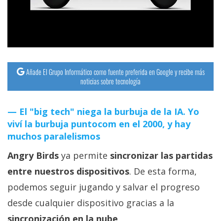
streaming
Operadores
Trucos
y
Añade El Grupo Informático como fuente preferida en Google y recibe más
noticias sobre tecnología
Tutoriales
El "big tech" niega la burbuja de la IA. Yo
Ciberseguridad
viví la burbuja puntocom en el 2000, y hay
muchos paralelismos
Sistemas
Angry Birds
ya permite
sincronizar las partidas
operativos
entre nuestros dispositivos
. De esta forma,
Profesional
podemos seguir jugando y salvar el progreso
desde cualquier dispositivo gracias a la
+
sincronización en la nube
.