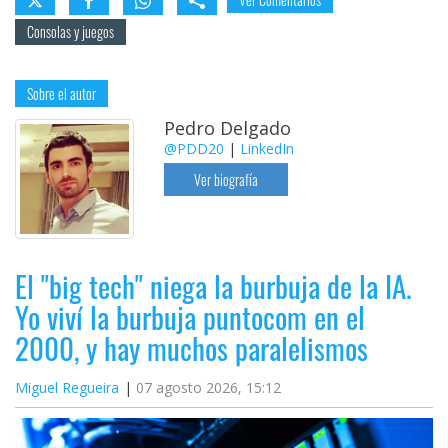
El Grupo
Informático
Consolas y juegos
(CC) 2006-
2026.
Algunos
derechos
Sobre el autor
reservados
.
Pedro Delgado
@PDD20
|
LinkedIn
Ver biografía
El "big tech" niega la burbuja de la IA.
Yo viví la burbuja puntocom en el
2000, y hay muchos paralelismos
Miguel Regueira
07 agosto 2026, 15:12