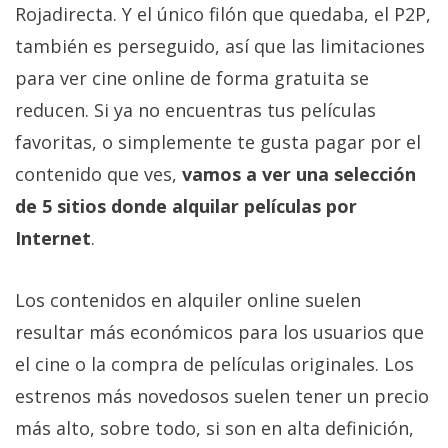
Más
Rojadirecta. Y el único filón que quedaba, el P2P,
temas
también es perseguido, así que las limitaciones
para ver cine online de forma gratuita se
Sorteos
reducen. Si ya no encuentras tus películas
favoritas, o simplemente te gusta pagar por el
Foros
contenido que ves,
vamos a ver una selección
de 5 sitios donde alquilar películas por
Contacto
/
Internet
.
Sobre
nosotros
Los contenidos en alquiler online suelen
/
resultar más económicos para los usuarios que
Publicidad
/
el cine o la compra de películas originales. Los
Cambiar
estrenos más novedosos suelen tener un precio
opciones
más alto, sobre todo, si son en alta definición,
de