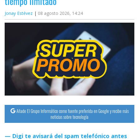
tiempo limitado
Jonay Estévez
08 agosto 2026, 14:24
Añade El Grupo Informático como fuente preferida en Google y recibe más
noticias sobre tecnología
Digi te avisará del spam telefónico antes