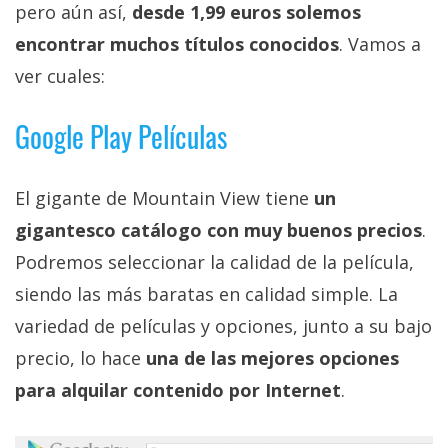
pero aún así,
desde 1,99 euros solemos
privacidad
/
encontrar muchos títulos conocidos
. Vamos a
Aviso
ver cuales:
Legal
Google Play Películas
El medio de
comunicación
digital donde
El gigante de Mountain View tiene
un
encontrarás
todas las
gigantesco catálogo con muy buenos precios
.
noticias sobre
Podremos seleccionar la calidad de la película,
tecnología,
móviles,
siendo las más baratas en calidad simple. La
ordenadores,
apps,
variedad de películas y opciones, junto a su bajo
informática,
precio, lo hace
una de las mejores opciones
videojuegos,
comparativas,
para alquilar contenido por Internet
.
trucos y
tutoriales.