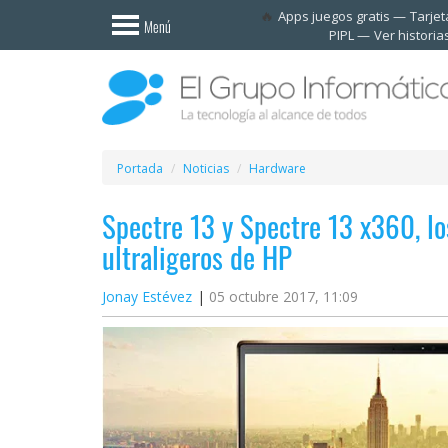
Invitado
Apps juegos gratis
Tarje
Menú
PIPL
Ver historia
Iniciar
sesión /
Registrarse
Esenciales
Móviles
Portada
Noticias
Hardware
Spectre 13 y Spectre 13 x360, lo
Ofertas
ultraligeros de HP
Apps
Jonay Estévez
05 octubre 2017, 11:09
Redes
sociales
Plataformas