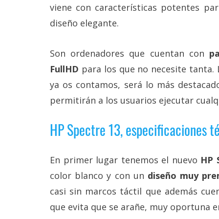
Más
viene con características potentes pa
temas
diseño elegante.
Sorteos
Son ordenadores que cuentan con
pa
FullHD
para los que no necesite tanta. 
Foros
ya os contamos, será lo más destacado
permitirán a los usuarios ejecutar cualq
Contacto
/
Sobre
HP Spectre 13, especificaciones t
nosotros
/
Publicidad
En primer lugar tenemos el nuevo
HP 
/
Cambiar
color blanco y con un
diseño muy pr
opciones
de
casi sin marcos táctil que además cue
privacidad
/
que evita que se arañe, muy oportuna e
Aviso