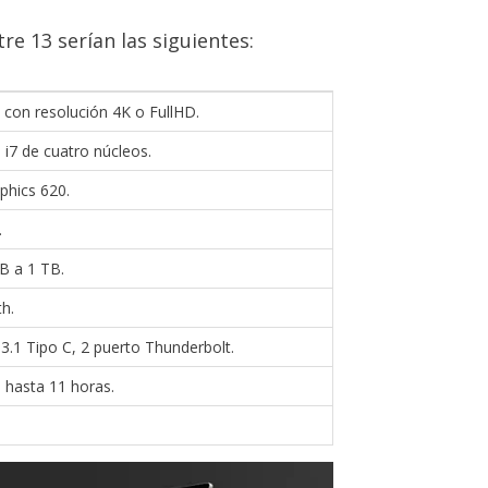
re 13 serían las siguientes:
 con resolución 4K o FullHD.
o i7 de cuatro núcleos.
phics 620.
.
B a 1 TB.
th.
3.1 Tipo C, 2 puerto Thunderbolt.
 hasta 11 horas.