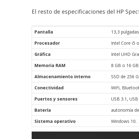
Legal
El resto de especificaciones del HP Spect
El medio de
comunicación
digital donde
Pantalla
13,3 pulgadas
encontrarás
Procesador
Intel Core i5 
todas las
noticias sobre
Gráfica
Intel UHD Gra
tecnología,
móviles,
Memoria RAM
8 GB o 16 GB
ordenadores,
apps,
Almacenamiento interno
SSD de 256 G
informática,
videojuegos,
Conectividad
WiFi, Bluetoo
comparativas,
trucos y
Puertos y sensores
USB 3.1, USB 
tutoriales.
Batería
autonomía de
El Grupo
Informático
Sistema operativo
Windows 10.
(CC) 2006-
2026.
Algunos
derechos