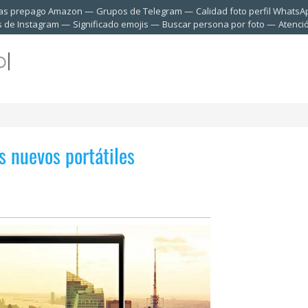
tas prepago Amazon
Grupos de Telegram
Calidad foto perfil WhatsA
s de Instagram
Significado emojis
Buscar persona por foto
Atenci
s nuevos portátiles