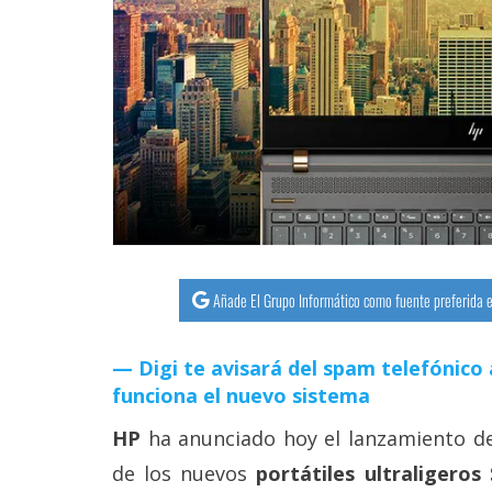
streaming
Operadores
Trucos
y
Tutoriales
Ciberseguridad
Añade El Grupo Informático como fuente preferida e
Sistemas
operativos
Digi te avisará del spam telefónico 
funciona el nuevo sistema
Profesional
HP
ha anunciado hoy el lanzamiento de
de los nuevos
portátiles ultraligeros
+