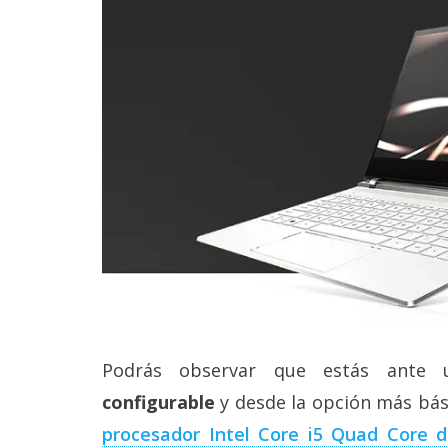
reservados
.
Podrás observar que estás ante
configurable
y desde la opción más bás
procesador Intel Core i5 Quad Core 