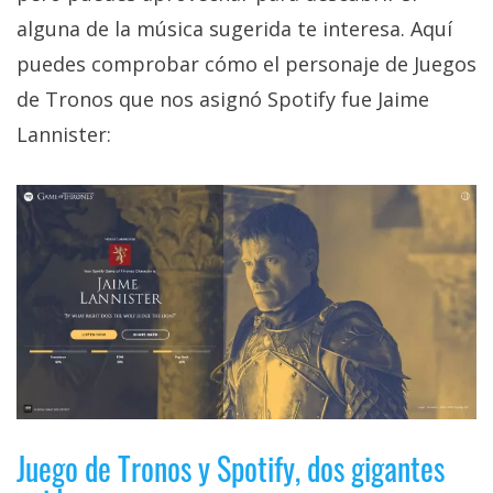
El Grupo
Informático
alguna de la música sugerida te interesa. Aquí
(CC) 2006-
puedes comprobar cómo el personaje de Juegos
2026.
Algunos
derechos
de Tronos que nos asignó Spotify fue Jaime
reservados
.
Lannister:
Juego de Tronos y Spotify, dos gigantes