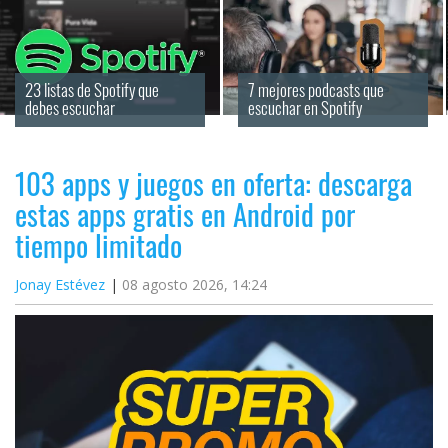
23 listas de Spotify que 
7 mejores podcasts que 
debes escuchar
escuchar en Spotify
103 apps y juegos en oferta: descarga
estas apps gratis en Android por
tiempo limitado
Jonay Estévez
08 agosto 2026, 14:24