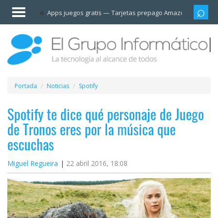
Invitado
Apps juegos gratis
Tarjetas prepago Amazon
Grupo
Iniciar
sesión /
Registrarse
Esenciales
Móviles
Portada
Noticias
Spotify
Ofertas
Spotify te dice qué personaje de Juego
de Tronos eres por la música que
Apps
escuchas
Redes
Miguel Regueira
22 abril 2016, 18:08
sociales
Plataformas