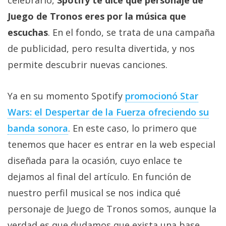
celebrarlo,
Spotify te dice qué personaje de
Más
Juego de Tronos eres por la música que
temas
escuchas
. En el fondo, se trata de una campaña
de publicidad, pero resulta divertida, y nos
Sorteos
permite descubrir nuevas canciones.
Foros
Ya en su momento Spotify
promocionó Star
Contacto
Wars: el Despertar de la Fuerza ofreciendo su
/
banda sonora
. En este caso, lo primero que
Sobre
tenemos que hacer es entrar en la web especial
nosotros
/
diseñada para la ocasión, cuyo enlace te
Publicidad
dejamos al final del artículo. En función de
/
nuestro perfil musical se nos indica qué
Cambiar
opciones
personaje de Juego de Tronos somos, aunque la
de
verdad es que dudamos que exista una base