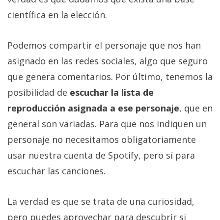
privacidad
científica en la elección.
/
Aviso
Legal
Podemos compartir el personaje que nos han
asignado en las redes sociales, algo que seguro
El medio de
que genera comentarios. Por último, tenemos la
comunicación
digital donde
posibilidad de
escuchar la lista de
encontrarás
reproducción asignada a ese personaje
, que en
todas las
noticias sobre
general son variadas. Para que nos indiquen un
tecnología,
móviles,
personaje no necesitamos obligatoriamente
ordenadores,
usar nuestra cuenta de Spotify, pero sí para
apps,
informática,
escuchar las canciones.
videojuegos,
comparativas,
trucos y
La verdad es que se trata de una curiosidad,
tutoriales.
pero puedes aprovechar para descubrir si