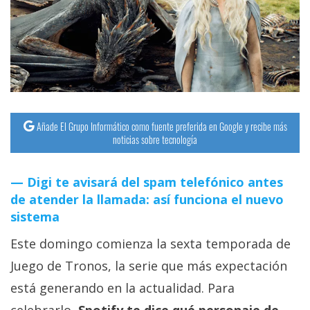
streaming
Operadores
Trucos
y
Tutoriales
Añade El Grupo Informático como fuente preferida en Google y recibe más
noticias sobre tecnología
Ciberseguridad
Digi te avisará del spam telefónico antes
Sistemas
de atender la llamada: así funciona el nuevo
sistema
operativos
Este domingo comienza la sexta temporada de
Profesional
Juego de Tronos, la serie que más expectación
está generando en la actualidad. Para
+