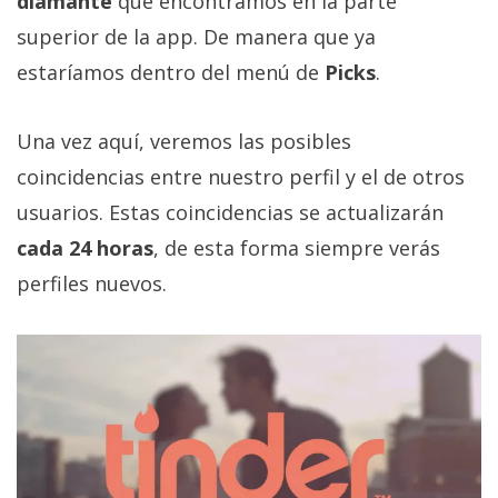
diamante
que encontramos en la parte
El Grupo
Informático
superior de la app. De manera que ya
(CC) 2006-
2026.
Algunos
estaríamos dentro del menú de
Picks
.
derechos
reservados
.
Una vez aquí, veremos las posibles
coincidencias entre nuestro perfil y el de otros
usuarios. Estas coincidencias se actualizarán
cada 24 horas
, de esta forma siempre verás
perfiles nuevos.