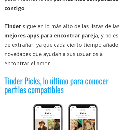
Más
contigo
.
temas
Tinder
sigue en lo más alto de las listas de las
Sorteos
mejores apps para encontrar pareja
, y no es
de extrañar, ya que cada cierto tiempo añade
Foros
novedades que ayudan a sus usuarios a
Contacto
encontrar el amor.
/
Sobre
Tinder Picks, lo último para conocer
nosotros
perfiles compatibles
/
Publicidad
/
Cambiar
opciones
de