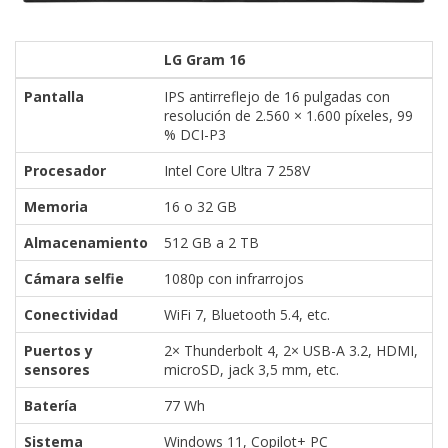
LG Gram 16
Pantalla
IPS antirreflejo de 16 pulgadas con
resolución de 2.560 × 1.600 píxeles, 99
% DCI-P3
Procesador
Intel Core Ultra 7 258V
Memoria
16 o 32 GB
Almacenamiento
512 GB a 2 TB
Cámara selfie
1080p con infrarrojos
Conectividad
WiFi 7, Bluetooth 5.4, etc.
Puertos y
2× Thunderbolt 4, 2× USB-A 3.2, HDMI,
sensores
microSD, jack 3,5 mm, etc.
Batería
77 Wh
Sistema
Windows 11, Copilot+ PC