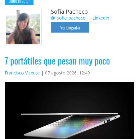
Sobre el autor
Sofía Pacheco
@_sofia_pacheco_
|
LinkedIn
Ver biografía
7 portátiles que pesan muy poco
Francisco Vicente
07 agosto 2026, 12:49