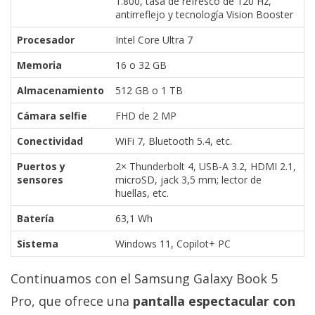
1.800, tasa de refresco de 120 Hz,
antirreflejo y tecnología Vision Booster
Procesador
Intel Core Ultra 7
Memoria
16 o 32 GB
Almacenamiento
512 GB o 1 TB
Cámara selfie
FHD de 2 MP
Conectividad
WiFi 7, Bluetooth 5.4, etc.
Puertos y
2× Thunderbolt 4, USB-A 3.2, HDMI 2.1,
sensores
microSD, jack 3,5 mm; lector de
huellas, etc.
Batería
63,1 Wh
Sistema
Windows 11, Copilot+ PC
Continuamos con el Samsung Galaxy Book 5
Pro, que ofrece una
pantalla espectacular con