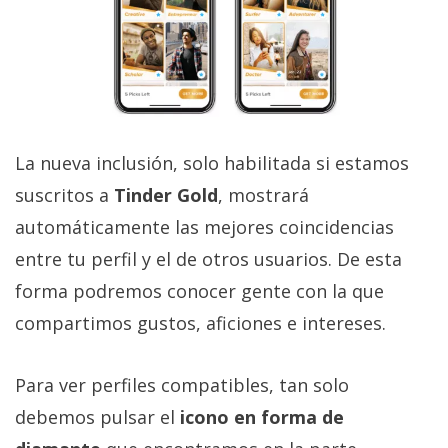
privacidad
/
Aviso
Legal
El medio de
La nueva inclusión, solo habilitada si estamos
comunicación
digital donde
suscritos a
Tinder Gold
, mostrará
encontrarás
todas las
automáticamente las mejores coincidencias
noticias sobre
entre tu perfil y el de otros usuarios. De esta
tecnología,
móviles,
forma podremos conocer gente con la que
ordenadores,
apps,
compartimos gustos, aficiones e intereses.
informática,
videojuegos,
comparativas,
Para ver perfiles compatibles, tan solo
trucos y
tutoriales.
debemos pulsar el
icono en forma de