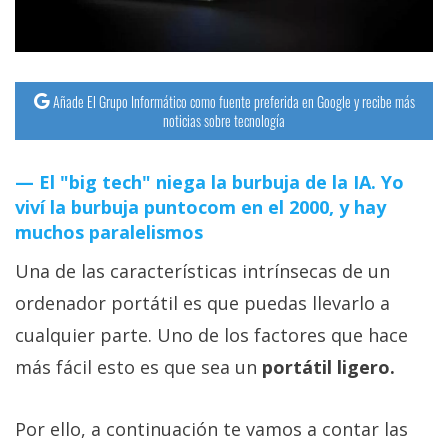
Añade El Grupo Informático como fuente preferida en Google y recibe más
noticias sobre tecnología
El "big tech" niega la burbuja de la IA. Yo
viví la burbuja puntocom en el 2000, y hay
muchos paralelismos
Una de las características intrínsecas de un
ordenador portátil es que puedas llevarlo a
cualquier parte. Uno de los factores que hace
más fácil esto es que sea un
portátil ligero.
Por ello, a continuación te vamos a contar las