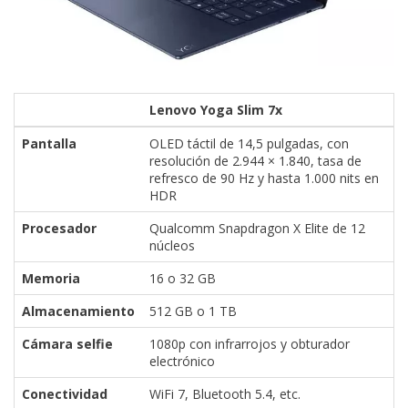
Lenovo Yoga Slim 7x
Pantalla
OLED táctil de 14,5 pulgadas, con
resolución de 2.944 × 1.840, tasa de
refresco de 90 Hz y hasta 1.000 nits en
HDR
Procesador
Qualcomm Snapdragon X Elite de 12
núcleos
Memoria
16 o 32 GB
Almacenamiento
512 GB o 1 TB
Cámara selfie
1080p con infrarrojos y obturador
electrónico
Conectividad
WiFi 7, Bluetooth 5.4, etc.