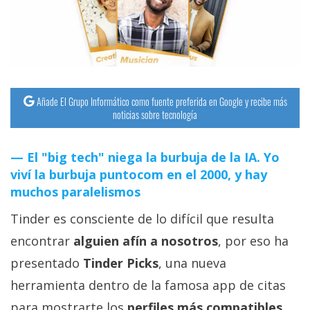
streaming
Operadores
Trucos
y
Añade El Grupo Informático como fuente preferida en Google y recibe más
noticias sobre tecnología
Tutoriales
El "big tech" niega la burbuja de la IA. Yo
Ciberseguridad
viví la burbuja puntocom en el 2000, y hay
muchos paralelismos
Sistemas
Tinder es consciente de lo difícil que resulta
operativos
encontrar
alguien afín a nosotros
, por eso ha
Profesional
presentado
Tinder Picks
, una nueva
herramienta dentro de la famosa app de citas
+
para mostrarte los
perfiles más compatibles