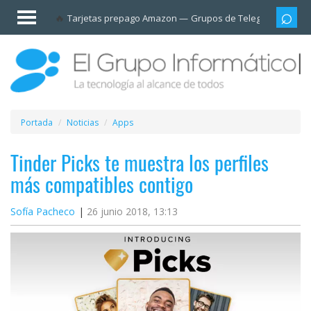
Invitado
Tarjetas prepago Amazon
Grupos de Telegram
Cali
Iniciar
sesión /
Registrarse
Esenciales
Móviles
Portada
Noticias
Apps
Ofertas
Tinder Picks te muestra los perfiles
más compatibles contigo
Apps
Sofía Pacheco
26 junio 2018, 13:13
Redes
sociales
Plataformas