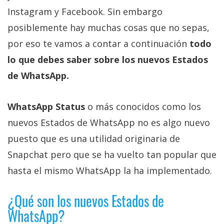
Más
Instagram y Facebook. Sin embargo
temas
posiblemente hay muchas cosas que no sepas,
por eso te vamos a contar a continuación
todo
Sorteos
lo que debes saber sobre los nuevos Estados
de WhatsApp.
Foros
Contacto
WhatsApp Status
o más conocidos como los
/
nuevos Estados de WhatsApp no es algo nuevo
Sobre
puesto que es una utilidad originaria de
nosotros
Snapchat pero que se ha vuelto tan popular que
/
Publicidad
hasta el mismo WhatsApp la ha implementado.
/
Cambiar
¿Qué son los nuevos Estados de
opciones
WhatsApp?
de