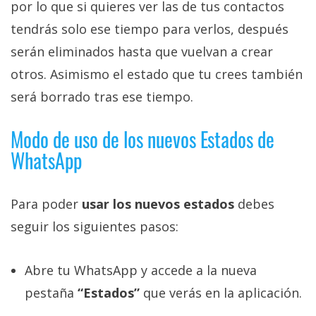
El Grupo
por lo que si quieres ver las de tus contactos
Informático
tendrás solo ese tiempo para verlos, después
(CC) 2006-
2026.
Algunos
serán eliminados hasta que vuelvan a crear
derechos
reservados
.
otros. Asimismo el estado que tu crees también
será borrado tras ese tiempo.
Modo de uso de los nuevos Estados de
WhatsApp
Para poder
usar los nuevos estados
debes
seguir los siguientes pasos:
Abre tu WhatsApp y accede a la nueva
pestaña
“Estados”
que verás en la aplicación.