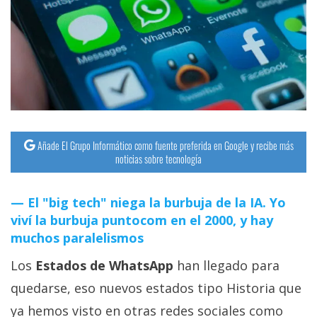
streaming
Operadores
Trucos
y
Tutoriales
Añade El Grupo Informático como fuente preferida en Google y recibe más
noticias sobre tecnología
Ciberseguridad
El "big tech" niega la burbuja de la IA. Yo
Sistemas
viví la burbuja puntocom en el 2000, y hay
operativos
muchos paralelismos
Profesional
Los
Estados de WhatsApp
han llegado para
quedarse, eso nuevos estados tipo Historia que
+
ya hemos visto en otras redes sociales como