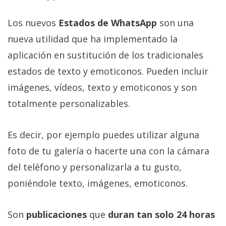
privacidad
/
Los nuevos
Estados de WhatsApp
son una
Aviso
nueva utilidad que ha implementado la
Legal
aplicación en sustitución de los tradicionales
estados de texto y emoticonos. Pueden incluir
El medio de
comunicación
imágenes, vídeos, texto y emoticonos y son
digital donde
totalmente personalizables.
encontrarás
todas las
noticias sobre
tecnología,
Es decir, por ejemplo puedes utilizar alguna
móviles,
foto de tu galería o hacerte una con la cámara
ordenadores,
apps,
del teléfono y personalizarla a tu gusto,
informática,
videojuegos,
poniéndole texto, imágenes, emoticonos.
comparativas,
trucos y
tutoriales.
Son
publicaciones
que
duran tan solo 24 horas