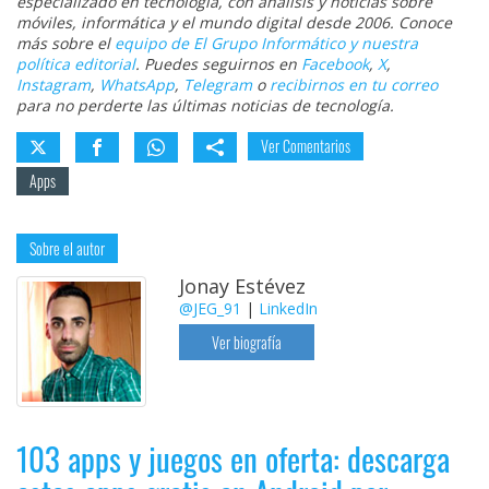
especializado en tecnología, con análisis y noticias sobre
móviles, informática y el mundo digital desde 2006. Conoce
más sobre el
equipo de El Grupo Informático y nuestra
política editorial
. Puedes seguirnos en
Facebook
,
X
,
Instagram
,
WhatsApp
,
Telegram
o
recibirnos en tu correo
para no perderte las últimas noticias de tecnología.
Ver Comentarios
Apps
Sobre el autor
Jonay Estévez
@JEG_91
|
LinkedIn
Ver biografía
103 apps y juegos en oferta: descarga