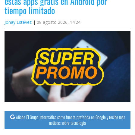
estas apps gratis en Android por
tiempo limitado
Jonay Estévez
08 agosto 2026, 14:24
Añade El Grupo Informático como fuente preferida en Google y recibe más
noticias sobre tecnología