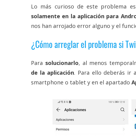
Legal
Lo más curioso de este problema e
solamente en la aplicación para Andr
El medio de
nos han arrojado error alguno y el func
comunicación
digital donde
encontrarás
¿Cómo arreglar el problema si Twi
todas las
noticias sobre
tecnología,
móviles,
Para
solucionarlo
, al menos tempora
ordenadores,
apps,
de la aplicación
. Para ello deberás ir 
informática,
smartphone o tablet y en el apartado
A
videojuegos,
comparativas,
trucos y
tutoriales.
El Grupo
Informático
(CC) 2006-
2026.
Algunos
derechos