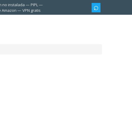
n no instalada
PIPL
te Amazon
VPN gratis