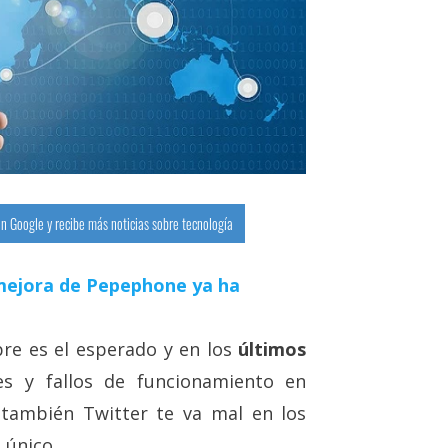
n Google y recibe más noticias sobre tecnología
a mejora de Pepephone ya ha
e es el esperado y en los
últimos
s y fallos de funcionamiento en
 también Twitter te va mal en los
 único.