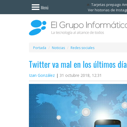
Invitado
Tarjetas prepago A
Menú
Ver historias de Insta
Iniciar
sesión /
Registrarse
Esenciales
Móviles
Portada
Noticias
Redes sociales
Twitter va mal en los últimos día
Ofertas
Izan González
31 octubre 2018, 12:31
Apps
Redes
sociales
Plataformas