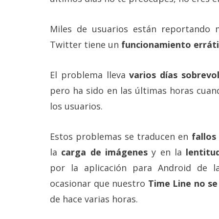
Más
temas
Miles de usuarios están reportando m
Twitter tiene un
funcionamiento errát
Sorteos
El problema lleva
varios días sobrevo
Foros
pero ha sido en las últimas horas cua
Contacto
los usuarios.
/
Sobre
nosotros
Estos problemas se traducen en
fallos
/
Publicidad
la
carga de imágenes
y en la
lentitu
/
por la aplicación para Android de la
Cambiar
opciones
ocasionar que nuestro
Time Line no se
de
privacidad
de hace varias horas.
/
Aviso