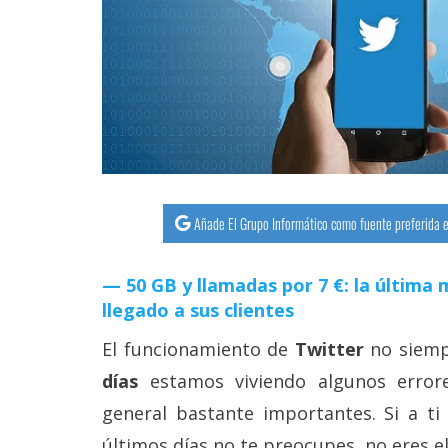
streaming
Operadores
Trucos
y
Tutoriales
Añade El Grupo Informático como fuente preferida e
Ciberseguridad
50 GB y llamadas por 7 €: la últim
Sistemas
llegado a sus clientes
operativos
El funcionamiento de
Twitter
no siempr
Profesional
días
estamos viviendo algunos errore
general bastante importantes. Si a ti
+
últimos días no te preocupes, no eres el