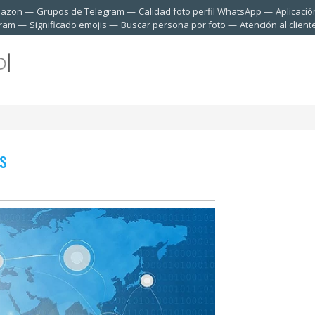
mazon
Grupos de Telegram
Calidad foto perfil WhatsApp
Aplicació
gram
Significado emojis
Buscar persona por foto
Atención al clien
s