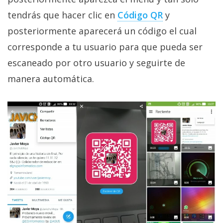
privacidad
tendrás que hacer clic en
Código QR
y
/
posteriormente aparecerá un código el cual
Aviso
Legal
corresponde a tu usuario para que pueda ser
escaneado por otro usuario y seguirte de
El medio de
manera automática.
comunicación
digital donde
encontrarás
todas las
noticias sobre
tecnología,
móviles,
ordenadores,
apps,
informática,
videojuegos,
comparativas,
trucos y
tutoriales.