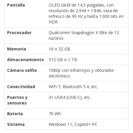
Pantalla
OLED táctil de 14,5 pulgadas, con
resolución de 2.944 × 1.840, tasa de
refresco de 90 Hz y hasta 1.000 nits en
HDR
Procesador
Qualcomm Snapdragon X Elite de 12
núcleos
Memoria
16 o 32 GB
Almacenamiento
512 GB o 1 TB
Cámara selfie
1080p con infrarrojos y obturador
electrónico
Conectividad
WiFi 7, Bluetooth 5.4, etc.
Puertos y
3× USB4 (USB-C), etc.
sensores
Batería
70 Wh
Sistema
Windows 11, Copilot+ PC