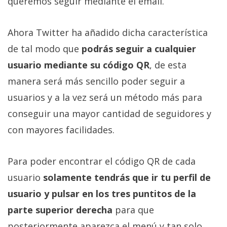
queremos seguir mediante el email.
Más
temas
Ahora Twitter ha añadido dicha característica
de tal modo que
podrás seguir a cualquier
Sorteos
usuario mediante su código QR
, de esta
Foros
manera será más sencillo poder seguir a
usuarios y a la vez será un método más para
Contacto
conseguir una mayor cantidad de seguidores y
/
con mayores facilidades.
Sobre
nosotros
/
Para poder encontrar el código QR de cada
Publicidad
usuario
solamente tendrás que ir tu perfil de
/
usuario y pulsar en los tres puntitos de la
Cambiar
opciones
parte superior derecha
para que
de
posteriormente aparezca el menú y tan solo