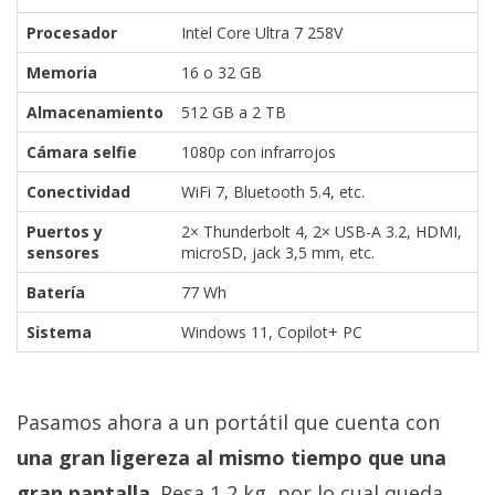
Procesador
Intel Core Ultra 7 258V
Memoria
16 o 32 GB
Almacenamiento
512 GB a 2 TB
Cámara selfie
1080p con infrarrojos
Conectividad
WiFi 7, Bluetooth 5.4, etc.
Puertos y
2× Thunderbolt 4, 2× USB-A 3.2, HDMI,
sensores
microSD, jack 3,5 mm, etc.
Batería
77 Wh
Sistema
Windows 11, Copilot+ PC
Pasamos ahora a un portátil que cuenta con
una gran ligereza al mismo tiempo que una
gran pantalla
. Pesa 1,2 kg, por lo cual queda