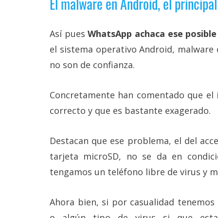
El malware en Android, el principa
Legal
El medio de
Así pues
WhatsApp achaca ese posible
comunicación
el sistema operativo Android, malware 
digital donde
encontrarás
no son de confianza.
todas las
noticias sobre
tecnología,
Concretamente han comentado que el i
móviles,
ordenadores,
correcto y que es bastante exagerado.
apps,
informática,
videojuegos,
Destacan que ese problema, el del acce
comparativas,
trucos y
tarjeta microSD, no se da en condici
tutoriales.
tengamos un teléfono libre de virus y m
El Grupo
Informático
(CC) 2006-
Ahora bien, si por casualidad tenemos
2026.
Algunos
derechos
o algún tipo de virus si que est