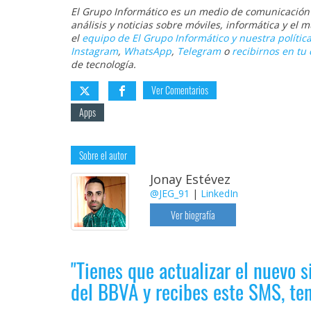
El Grupo Informático es un medio de comunicación d
análisis y noticias sobre móviles, informática y el
el
equipo de El Grupo Informático y nuestra política
Instagram
,
WhatsApp
,
Telegram
o
recibirnos en tu 
de tecnología.
Ver Comentarios
Apps
Sobre el autor
Jonay Estévez
@JEG_91
|
LinkedIn
Ver biografía
"Tienes que actualizar el nuevo s
del BBVA y recibes este SMS, t