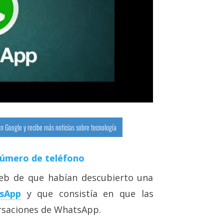
n Google y recibe más noticias sobre tecnología
número de teléfono
eb de que habían descubierto una
tsApp
y que consistía en que las
ersaciones de WhatsApp.