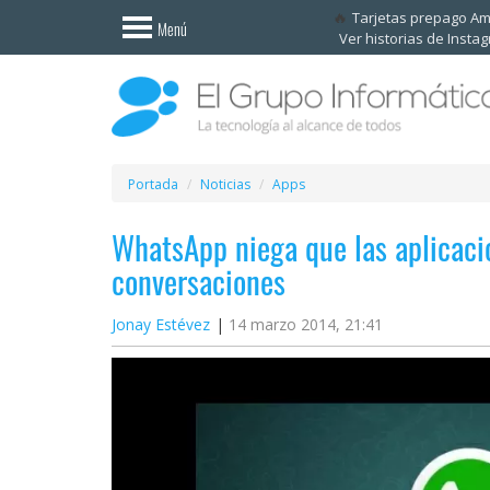
Invitado
Tarjetas prepago A
Menú
Ver historias de Insta
Iniciar
sesión /
Registrarse
Esenciales
Móviles
Portada
Noticias
Apps
WhatsApp niega que las aplicaci
Ofertas
conversaciones
Apps
Jonay Estévez
14 marzo 2014, 21:41
Redes
sociales
Plataformas