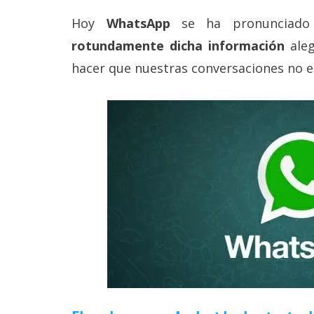
Más
Hoy
WhatsApp
se ha pronunciado
temas
rotundamente dicha información
ale
hacer que nuestras conversaciones no e
Sorteos
Foros
Contacto
/
Sobre
nosotros
/
Publicidad
/
Cambiar
opciones
de
privacidad
/
Aviso