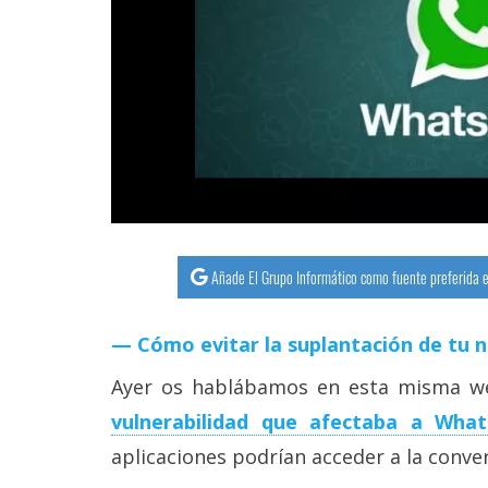
streaming
Operadores
Trucos
y
Tutoriales
Ciberseguridad
Añade El Grupo Informático como fuente preferida e
Sistemas
Cómo evitar la suplantación de tu 
operativos
Ayer os hablábamos en esta misma w
Profesional
vulnerabilidad que afectaba a Wha
aplicaciones podrían acceder a la conv
+