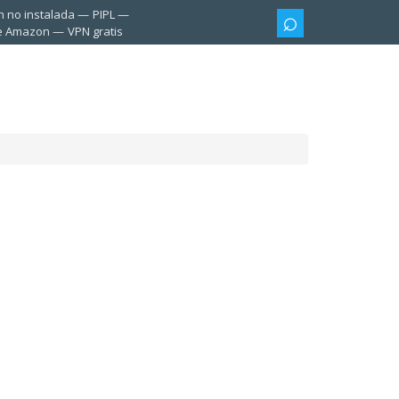
n no instalada
PIPL
te Amazon
VPN gratis