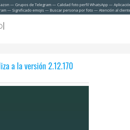
mazon
Grupos de Telegram
Calidad foto perfil WhatsApp
Aplicació
gram
Significado emojis
Buscar persona por foto
Atención al clien
za a la versión 2.12.170