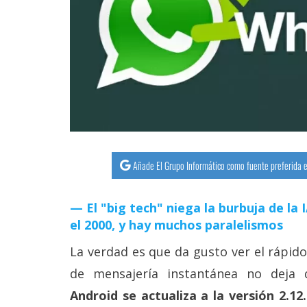
streaming
Operadores
Trucos
y
Tutoriales
Ciberseguridad
Añade El Grupo Informático como fuente preferida e
Sistemas
El "big tech" niega la burbuja de la
operativos
el 2000, y hay muchos paralelismos
La verdad es que da gusto ver el rápid
Profesional
de mensajería instantánea no deja
Android se actualiza a la versión 2.12
+