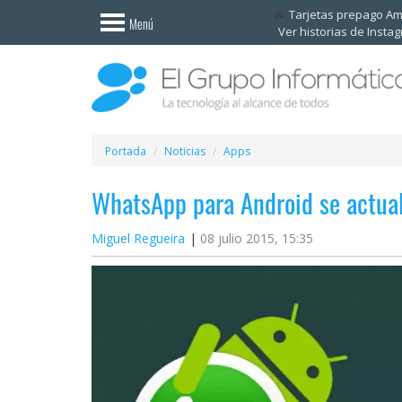
Invitado
Tarjetas prepago A
Menú
Ver historias de Insta
Iniciar
sesión /
Registrarse
Esenciales
Móviles
Portada
Noticias
Apps
WhatsApp para Android se actuali
Ofertas
Miguel Regueira
08 julio 2015, 15:35
Apps
Redes
sociales
Plataformas