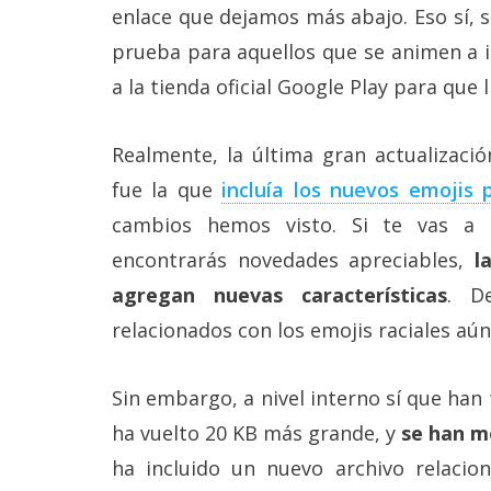
Más
enlace que dejamos más abajo. Eso sí, s
temas
prueba para aquellos que se animen a i
a la tienda oficial Google Play para que 
Sorteos
Realmente, la última gran actualizac
Foros
fue la que
incluía los nuevos emojis 
cambios hemos visto. Si te vas a 
Contacto
/
encontrarás novedades apreciables,
l
Sobre
agregan nuevas características
. D
nosotros
/
relacionados con los emojis raciales aú
Publicidad
/
Cambiar
Sin embargo, a nivel interno sí que ha
opciones
de
ha vuelto 20 KB más grande, y
se han m
privacidad
/
ha incluido un nuevo archivo relacio
Aviso