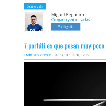
Sobre el autor
Miguel Regueira
@miguelregueira
|
LinkedIn
Ver biografía
7 portátiles que pesan muy poco
Francisco Vicente
07 agosto 2026, 12:49