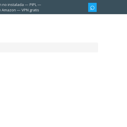
n no instalada
PIPL
te Amazon
VPN gratis