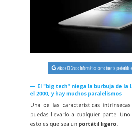
Añade El Grupo Informático como fuente preferida e
El "big tech" niega la burbuja de la
el 2000, y hay muchos paralelismos
Una de las características intrínseca
puedas llevarlo a cualquier parte. Uno
esto es que sea un
portátil ligero.