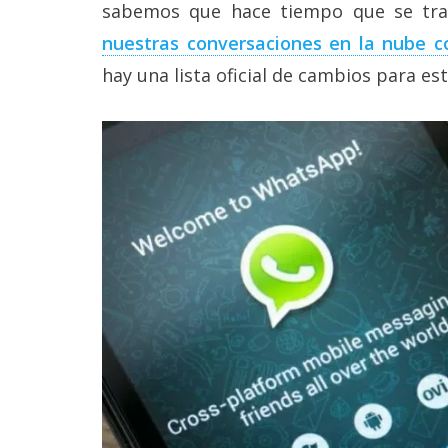
sabemos que hace tiempo que se tra
Legal
nuestras conversaciones en la nube c
El medio de
hay una lista oficial de cambios para es
comunicación
digital donde
encontrarás
todas las
noticias sobre
tecnología,
móviles,
ordenadores,
apps,
informática,
videojuegos,
comparativas,
trucos y
tutoriales.
El Grupo
Informático
(CC) 2006-
2026.
Algunos
derechos