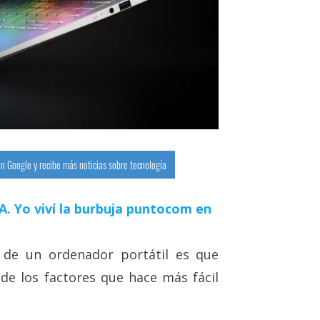
n Google y recibe más noticias sobre tecnología
 IA. Yo viví la burbuja puntocom en
s de un ordenador portátil es que
 de los factores que hace más fácil