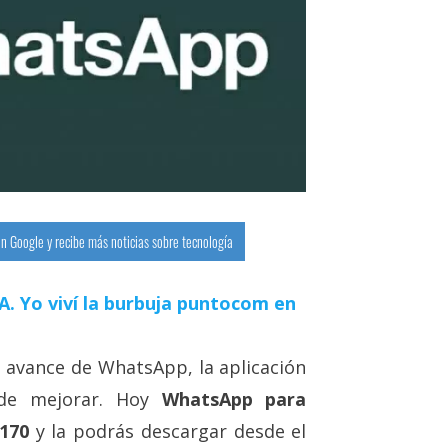
n Google y recibe más noticias sobre tecnología
 IA. Yo viví la burbuja puntocom en
o avance de WhatsApp, la aplicación
 de mejorar. Hoy
WhatsApp para
.170
y la podrás descargar desde el