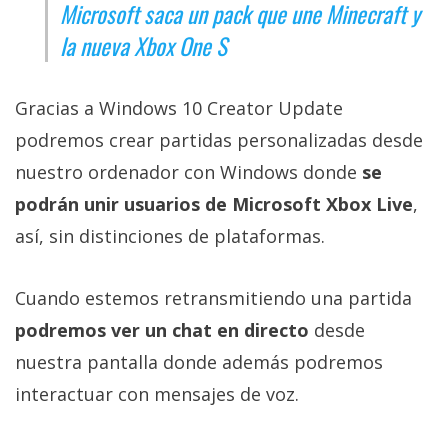
El Grupo
Microsoft saca un pack que une Minecraft y
Informático
la nueva Xbox One S
(CC) 2006-
2026.
Algunos
derechos
reservados
.
Gracias a Windows 10 Creator Update
podremos crear partidas personalizadas desde
nuestro ordenador con Windows donde
se
podrán unir usuarios de Microsoft Xbox Live
,
así, sin distinciones de plataformas.
Cuando estemos retransmitiendo una partida
podremos ver un chat en directo
desde
nuestra pantalla donde además podremos
interactuar con mensajes de voz.