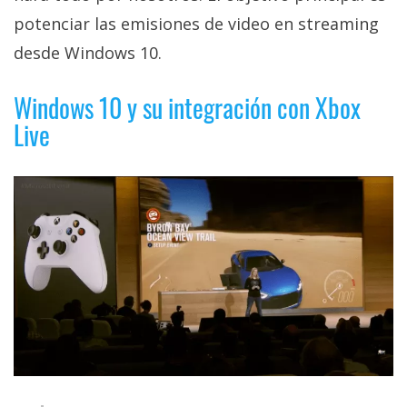
privacidad
potenciar las emisiones de video en streaming
/
desde Windows 10.
Aviso
Legal
Windows 10 y su integración con Xbox
Live
El medio de
comunicación
digital donde
encontrarás
todas las
noticias sobre
tecnología,
móviles,
ordenadores,
apps,
informática,
videojuegos,
comparativas,
trucos y
tutoriales.