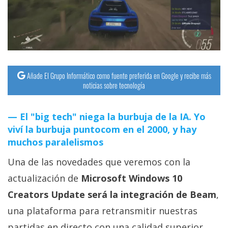
streaming
Operadores
Trucos
y
Añade El Grupo Informático como fuente preferida en Google y recibe más
noticias sobre tecnología
Tutoriales
El "big tech" niega la burbuja de la IA. Yo
Ciberseguridad
viví la burbuja puntocom en el 2000, y hay
muchos paralelismos
Sistemas
operativos
Una de las novedades que veremos con la
actualización de
Microsoft Windows 10
Profesional
Creators Update será la integración de Beam
,
una plataforma para retransmitir nuestras
+
partidas en directo con una calidad superior