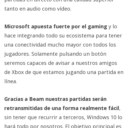
Más
tanto en audio como vídeo.
temas
Microsoft apuesta fuerte por el gaming
y lo
Sorteos
hace integrando todo su ecosistema para tener
Foros
una conectividad mucho mayor con todos los
jugadores. Solamente pulsando un botón
Contacto
seremos capaces de avisar a nuestros amigos
/
de Xbox de que estamos jugando una partida en
Sobre
línea.
nosotros
/
Publicidad
Gracias a Beam nuestras partidas serán
/
retransmitidas de una forma realmente fácil
,
Cambiar
sin tener que recurrir a terceros, Windows 10 lo
opciones
de
hará todo por nosotros. El objetivo principal es