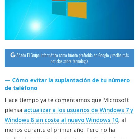
streaming
Operadores
Trucos
y
Tutoriales
Añade El Grupo Informático como fuente preferida en Google y recibe más
noticias sobre tecnología
Ciberseguridad
Cómo evitar la suplantación de tu número
de teléfono
Sistemas
operativos
Hace tiempo ya te comentamos que Microsoft
piensa
actualizar a los usuarios de Windows 7 y
Profesional
Windows 8 sin coste al nuevo Windows 10
, al
menos durante el primer año. Pero no ha
+