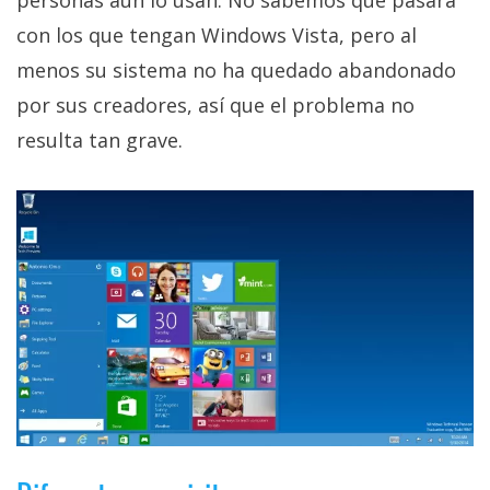
privacidad
con los que tengan Windows Vista, pero al
/
menos su sistema no ha quedado abandonado
Aviso
Legal
por sus creadores, así que el problema no
resulta tan grave.
El medio de
comunicación
digital donde
encontrarás
todas las
noticias sobre
tecnología,
móviles,
ordenadores,
apps,
informática,
videojuegos,
comparativas,
trucos y
tutoriales.