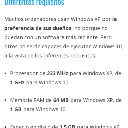
Diferentes requisitos
El Grupo
Informático
(CC) 2006-
2026.
Algunos
Muchos ordenadores usan Windows XP por
la
derechos
preferencia de sus dueños
, no porque no
reservados
.
puedan con un software más reciente. Pero
otros no serán capaces de ejecutar Windows 10,
a la vista de los diferentes requisitos:
Procesador de
233 MHz
para Windows XP, de
1 GHz
para Windows 10.
Memoria RAM de
64 MB
para Windows XP, de
1 GB
para Windows 10.
Espacio en disco de
1,5 GB
para Windows XP,