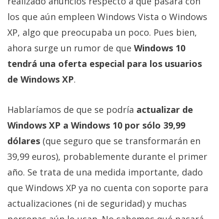
realizado anuncios respecto a qué pasará con
Más
los que aún empleen Windows Vista o Windows
temas
XP, algo que preocupaba un poco. Pues bien,
Sorteos
ahora surge un rumor de que
Windows 10
tendrá una oferta especial para los usuarios
Foros
de Windows XP
.
Contacto
Hablaríamos de que se podría
actualizar de
/
Windows XP a Windows 10 por sólo 39,99
Sobre
dólares
(que seguro que se transformarán en
nosotros
/
39,99 euros), probablemente durante el primer
Publicidad
año. Se trata de una medida importante, dado
/
que Windows XP ya no cuenta con soporte para
Cambiar
opciones
actualizaciones (ni de seguridad) y muchas
de
personas aún lo usan. No sabemos qué pasará