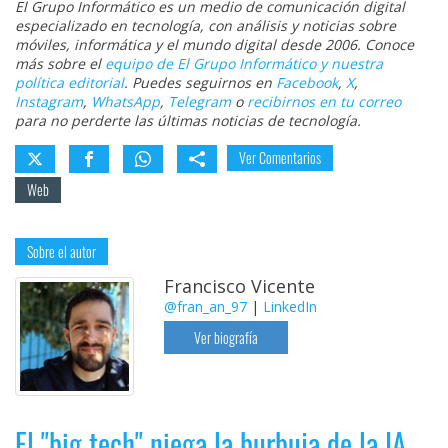
El Grupo Informático es un medio de comunicación digital
especializado en tecnología, con análisis y noticias sobre
móviles, informática y el mundo digital desde 2006. Conoce
más sobre el
equipo de El Grupo Informático y nuestra
política editorial
. Puedes seguirnos en
Facebook
,
X
,
Instagram
,
WhatsApp
,
Telegram
o
recibirnos en tu correo
para no perderte las últimas noticias de tecnología.
Ver Comentarios
Web
Sobre el autor
Francisco Vicente
@fran_an_97
|
LinkedIn
Ver biografía
El "big tech" niega la burbuja de la IA.