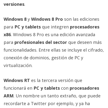
Más
versiones
.
temas
Windows 8
y
Windows 8 Pro
son las ediciones
Sorteos
para
PC y tablets
que integren
procesadores
x86
. Windows 8 Pro es una edición avanzada
Foros
para
profesionales del sector
que deseen más
funcionalidades. Entre ellas se incluye el cifrado,
Contacto
/
conexión de dominios, gestión de PC y
Sobre
virtualización.
nosotros
/
Windows RT
es la tercera versión que
Publicidad
/
funcionará en
PC y tablets
con
procesadores
Cambiar
ARM
. Un nombre un tanto extraño, que puede
opciones
recordarte a Twitter por ejemplo, y ya ha
de