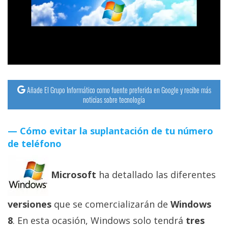
streaming
Operadores
Trucos
y
Tutoriales
Añade El Grupo Informático como fuente preferida en Google y recibe más
noticias sobre tecnología
Ciberseguridad
Cómo evitar la suplantación de tu número
de teléfono
Sistemas
operativos
Microsoft
ha detallado las diferentes
Profesional
versiones
que se comercializarán de
Windows
+
8
. En esta ocasión, Windows solo tendrá
tres