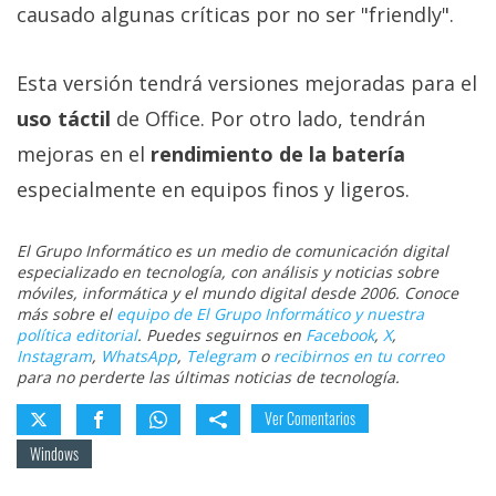
causado algunas críticas por no ser "friendly".
privacidad
/
Aviso
Esta versión tendrá versiones mejoradas para el
Legal
uso táctil
de Office. Por otro lado, tendrán
mejoras en el
rendimiento de la batería
El medio de
comunicación
especialmente en equipos finos y ligeros.
digital donde
encontrarás
todas las
El Grupo Informático es un medio de comunicación digital
noticias sobre
especializado en tecnología, con análisis y noticias sobre
tecnología,
móviles, informática y el mundo digital desde 2006. Conoce
móviles,
más sobre el
equipo de El Grupo Informático y nuestra
ordenadores,
política editorial
. Puedes seguirnos en
Facebook
,
X
,
apps,
Instagram
,
WhatsApp
,
Telegram
o
recibirnos en tu correo
informática,
para no perderte las últimas noticias de tecnología.
videojuegos,
comparativas,
Ver Comentarios
trucos y
Windows
tutoriales.