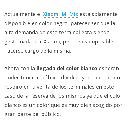
Más
temas
Actualmente el
Xiaomi Mi Mix
está solamente
disponible en color negro, parecer ser que la
Sorteos
alta demanda de este terminal está siendo
gestionada por Xiaomi, pero le es imposible
Foros
hacerse cargo de la misma.
Contacto
/
Ahora con
la llegada del color blanco
esperan
Sobre
poder tener al público dividido y poder tener un
nosotros
respiro en la venta de los terminales en este
/
caso de la reserva de los mismos ya que el color
Publicidad
/
blanco es un color que es muy bien acogido por
Cambiar
gran parte del público.
opciones
de