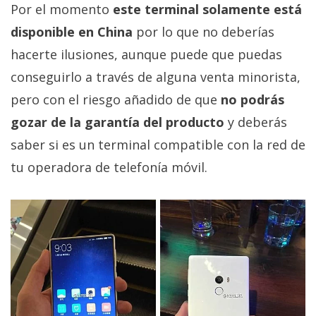
Por el momento
este terminal solamente está
privacidad
/
disponible en China
por lo que no deberías
Aviso
hacerte ilusiones, aunque puede que puedas
Legal
conseguirlo a través de alguna venta minorista,
pero con el riesgo añadido de que
no podrás
El medio de
comunicación
gozar de la garantía del producto
y deberás
digital donde
saber si es un terminal compatible con la red de
encontrarás
todas las
tu operadora de telefonía móvil.
noticias sobre
tecnología,
móviles,
ordenadores,
apps,
informática,
videojuegos,
comparativas,
trucos y
tutoriales.