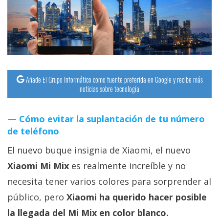
streaming
Operadores
Trucos
y
Añade El Grupo Informático como fuente preferida en Google y recibe más
Tutoriales
noticias sobre tecnología
Ciberseguridad
Cómo evitar la suplantación de tu número
de teléfono
Sistemas
El nuevo buque insignia de Xiaomi, el nuevo
operativos
Xiaomi Mi Mix
es realmente increíble y no
necesita tener varios colores para sorprender al
Profesional
público, pero
Xiaomi ha querido hacer posible
+
la llegada del Mi Mix en color blanco.