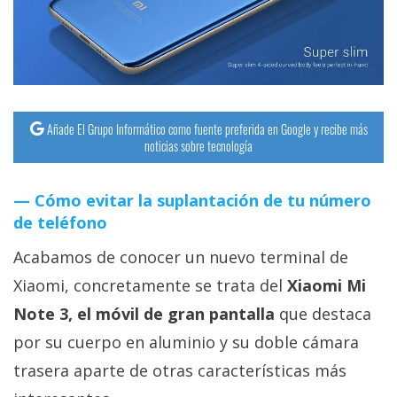
streaming
Operadores
Trucos
y
Añade El Grupo Informático como fuente preferida en Google y recibe más
noticias sobre tecnología
Tutoriales
Cómo evitar la suplantación de tu número
Ciberseguridad
de teléfono
Sistemas
Acabamos de conocer un nuevo terminal de
operativos
Xiaomi, concretamente se trata del
Xiaomi Mi
Note 3, el móvil de gran pantalla
que destaca
Profesional
por su cuerpo en aluminio y su doble cámara
trasera aparte de otras características más
+