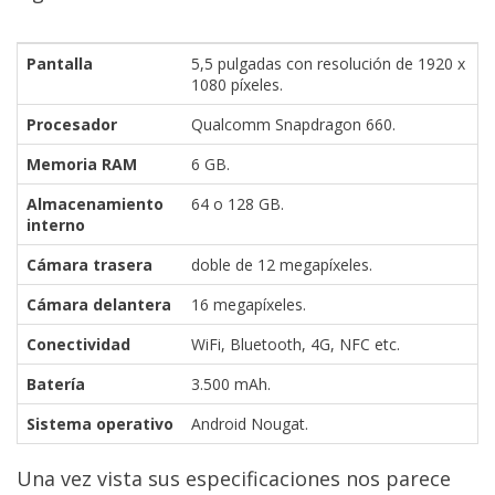
privacidad
/
Pantalla
5,5 pulgadas con resolución de 1920 x
Aviso
1080 píxeles.
Legal
Procesador
Qualcomm Snapdragon 660.
El medio de
Memoria RAM
6 GB.
comunicación
Almacenamiento
64 o 128 GB.
digital donde
interno
encontrarás
todas las
Cámara trasera
doble de 12 megapíxeles.
noticias sobre
tecnología,
Cámara delantera
16 megapíxeles.
móviles,
ordenadores,
Conectividad
WiFi, Bluetooth, 4G, NFC etc.
apps,
informática,
Batería
3.500 mAh.
videojuegos,
comparativas,
Sistema operativo
Android Nougat.
trucos y
tutoriales.
Una vez vista sus especificaciones nos parece