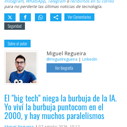
Instagram
,
WhatsApp
,
Telegram
o
recibirnos en tu correo
para no perderte las últimas noticias de tecnología.
Ver Comentarios
Seguridad
Sobre el autor
Miguel Regueira
@miguelregueira
|
LinkedIn
Ver biografía
El "big tech" niega la burbuja de la IA.
Yo viví la burbuja puntocom en el
2000, y hay muchos paralelismos
Miguel Regueira
07 agosto 2026, 15:12