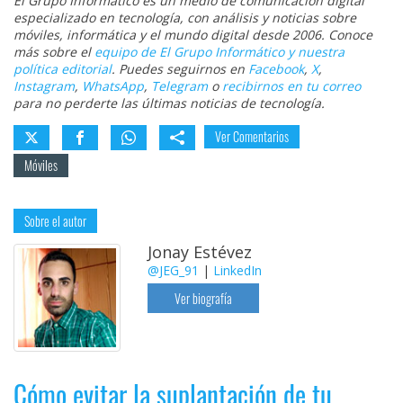
El Grupo Informático es un medio de comunicación digital
especializado en tecnología, con análisis y noticias sobre
móviles, informática y el mundo digital desde 2006. Conoce
más sobre el
equipo de El Grupo Informático y nuestra
política editorial
. Puedes seguirnos en
Facebook
,
X
,
Instagram
,
WhatsApp
,
Telegram
o
recibirnos en tu correo
para no perderte las últimas noticias de tecnología.
Ver Comentarios
Móviles
Sobre el autor
Jonay Estévez
@JEG_91
|
LinkedIn
Ver biografía
Cómo evitar la suplantación de tu