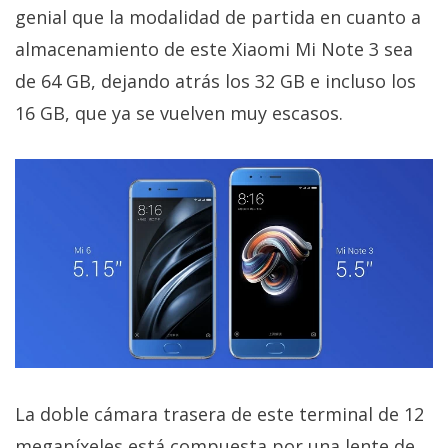
El Grupo
genial que la modalidad de partida en cuanto a
Informático
(CC) 2006-
almacenamiento de este Xiaomi Mi Note 3 sea
2026.
Algunos
de 64 GB, dejando atrás los 32 GB e incluso los
derechos
reservados
.
16 GB, que ya se vuelven muy escasos.
La doble cámara trasera de este terminal de 12
megapíxeles está compuesta por una lente de