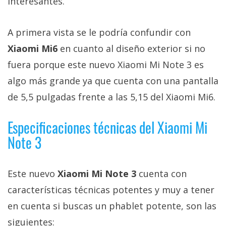
interesantes.
Más
temas
A primera vista se le podría confundir con
Xiaomi Mi6
en cuanto al diseño exterior si no
Sorteos
fuera porque este nuevo Xiaomi Mi Note 3 es
Foros
algo más grande ya que cuenta con una pantalla
de 5,5 pulgadas frente a las 5,15 del Xiaomi Mi6.
Contacto
/
Especificaciones técnicas del Xiaomi Mi
Sobre
Note 3
nosotros
/
Publicidad
Este nuevo
Xiaomi Mi Note 3
cuenta con
/
características técnicas potentes y muy a tener
Cambiar
en cuenta si buscas un phablet potente, son las
opciones
de
siguientes: