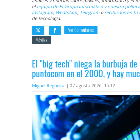
análisis y noticias sobre móviles, informática y el
el
equipo de El Grupo Informático y nuestra política
Instagram
,
WhatsApp
,
Telegram
o
recibirnos en tu 
de tecnología.
Ver Comentarios
Móviles
El "big tech" niega la burbuja de 
puntocom en el 2000, y hay muc
Miguel Regueira
07 agosto 2026, 15:12