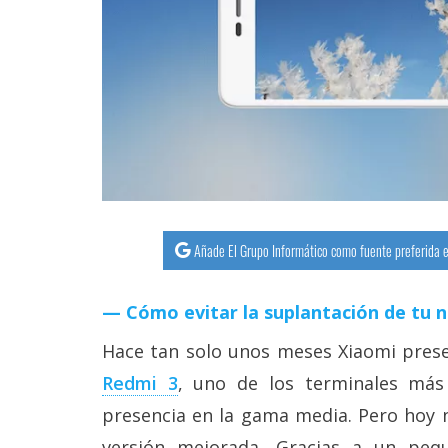
streaming
Operadores
Trucos
y
Tutoriales
Ciberseguridad
Añade El Grupo Informático como fuente preferida e
Sistemas
Cómo evitar la suplantación de tu 
operativos
Hace tan solo unos meses Xiaomi pre
Profesional
Redmi 3
, uno de los terminales más
presencia en la gama media. Pero hoy n
+
versión mejorada. Gracias a un pe