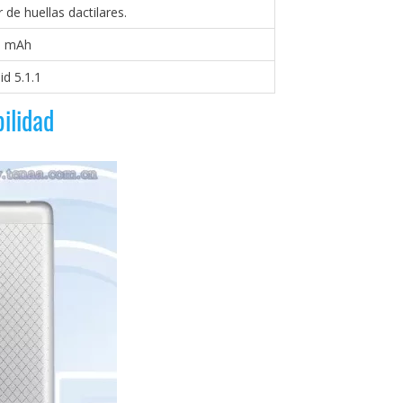
 de huellas dactilares.
0 mAh
id 5.1.1
ilidad