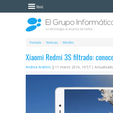
Invitado
Menú
Iniciar
sesión /
Registrarse
Esenciales
Móviles
Portada
Noticias
Móviles
Xiaomi Redmi 3S filtrado: conoce
Ofertas
Andrea Ardións
11 marzo 2016, 10:57 |
Actualizado
Apps
Redes
sociales
Plataformas