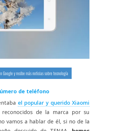
n Google y recibe más noticias sobre tecnología
número de teléfono
sentaba
el popular y querido Xiaomi
 reconocidos de la marca por su
o vamos a hablar de él, si no de la
queño descuido de TENAA,
hemos