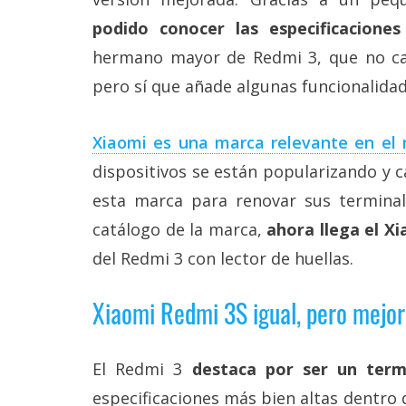
Más
podido conocer las especificacione
temas
hermano mayor de Redmi 3, que no ca
pero sí que añade algunas funcionalidad
Sorteos
Foros
Xiaomi es una marca relevante en el 
dispositivos se están popularizando y 
Contacto
esta marca para renovar sus terminale
/
Sobre
catálogo de la marca,
ahora llega el X
nosotros
del Redmi 3 con lector de huellas.
/
Publicidad
/
Xiaomi Redmi 3S igual, pero mejor
Cambiar
opciones
de
privacidad
El Redmi 3
destaca por ser un ter
/
especificaciones más bien altas dentro d
Aviso