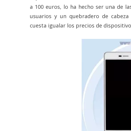
Legal
a 100 euros, lo ha hecho ser una de la
usuarios y un quebradero de cabeza 
El medio de
comunicación
cuesta igualar los precios de dispositiv
digital donde
encontrarás
todas las
noticias sobre
tecnología,
móviles,
ordenadores,
apps,
informática,
videojuegos,
comparativas,
trucos y
tutoriales.
El Grupo
Informático
(CC) 2006-
2026.
Algunos
derechos