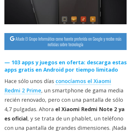
streaming
Operadores
Trucos
Añade El Grupo Informático como fuente preferida en Google y recibe más
y
noticias sobre tecnología
Tutoriales
103 apps y juegos en oferta: descarga estas
Ciberseguridad
apps gratis en Android por tiempo limitado
Hace sólo unos días
conocíamos el Xiaomi
Sistemas
Redmi 2 Prime
, un smartphone de gama media
operativos
recién renovado, pero con una pantalla de sólo
4,7 pulgadas. Ahora
el Xiaomi Redmi Note 2 ya
Profesional
es oficial
, y se trata de un phablet, un teléfono
+
con una pantalla de grandes dimensiones. ¡Nada