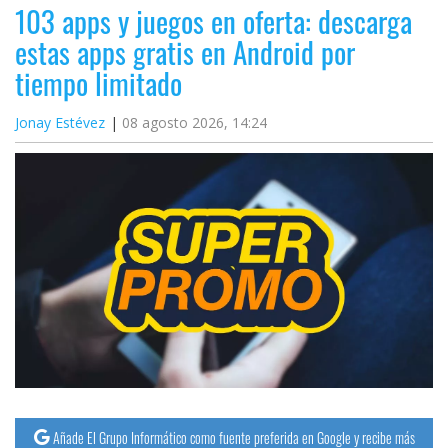
103 apps y juegos en oferta: descarga
estas apps gratis en Android por
tiempo limitado
Jonay Estévez
08 agosto 2026, 14:24
Añade El Grupo Informático como fuente preferida en Google y recibe más