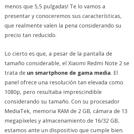
Más
menos que 5,5 pulgadas! Te lo vamos a
temas
presentar y conoceremos sus características,
que realmente valen la pena considerando su
Sorteos
precio tan reducido.
Foros
Lo cierto es que, a pesar de la pantalla de
tamaño considerable, el Xiaomi Redmi Note 2 se
Contacto
/
trata de
un smartphone de gama media
. El
Sobre
panel ofrece una resolución tan elevada como
nosotros
1080p, pero resultaba imprescindible
/
Publicidad
considerando su tamaño. Con su procesador
/
MediaTek, memoria RAM de 2 GB, cámara de 13
Cambiar
megapíxeles y almacenamiento de 16/32 GB,
opciones
estamos ante un dispositivo que cumple bien.
de