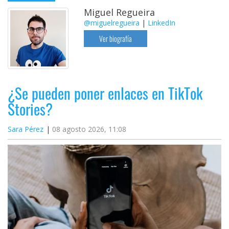
Miguel Regueira
@miguelregueira
|
LinkedIn
Ver biografía
¿Se pueden poner enlaces en TikTok
Stories?
Sara Pérez
08 agosto 2026, 11:08