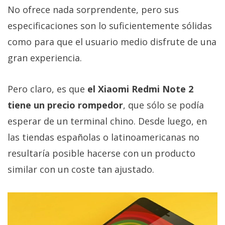
privacidad
No ofrece nada sorprendente, pero sus
/
especificaciones son lo suficientemente sólidas
Aviso
como para que el usuario medio disfrute de una
Legal
gran experiencia.
El medio de
comunicación
Pero claro, es que
el Xiaomi Redmi Note 2
digital donde
encontrarás
tiene un precio rompedor
, que sólo se podía
todas las
esperar de un terminal chino. Desde luego, en
noticias sobre
tecnología,
las tiendas españolas o latinoamericanas no
móviles,
ordenadores,
resultaría posible hacerse con un producto
apps,
similar con un coste tan ajustado.
informática,
videojuegos,
comparativas,
trucos y
tutoriales.