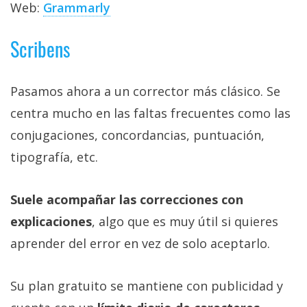
El Grupo
Web:
Grammarly
Informático
(CC) 2006-
2026.
Algunos
Scribens
derechos
reservados
.
Pasamos ahora a un corrector más clásico. Se
centra mucho en las faltas frecuentes como las
conjugaciones, concordancias, puntuación,
tipografía, etc.
Suele acompañar las correcciones con
explicaciones
, algo que es muy útil si quieres
aprender del error en vez de solo aceptarlo.
Su plan gratuito se mantiene con publicidad y