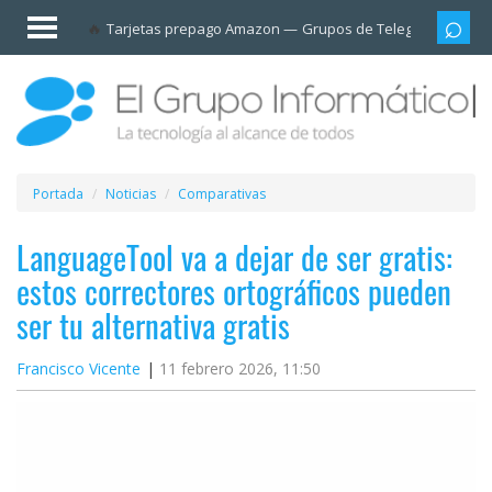
Invitado
Tarjetas prepago Amazon
Grupos de Telegram
Cali
Iniciar
sesión /
Registrarse
Esenciales
Móviles
Portada
Noticias
Comparativas
Ofertas
LanguageTool va a dejar de ser gratis:
estos correctores ortográficos pueden
Apps
ser tu alternativa gratis
Redes
Francisco Vicente
11 febrero 2026, 11:50
sociales
Plataformas