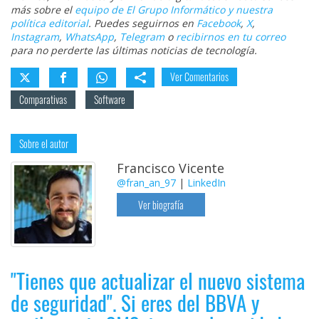
más sobre el
equipo de El Grupo Informático y nuestra
política editorial
. Puedes seguirnos en
Facebook
,
X
,
Instagram
,
WhatsApp
,
Telegram
o
recibirnos en tu correo
para no perderte las últimas noticias de tecnología.
Ver Comentarios
Comparativas
Software
Sobre el autor
Francisco Vicente
@fran_an_97
|
LinkedIn
Ver biografía
"Tienes que actualizar el nuevo sistema
de seguridad". Si eres del BBVA y