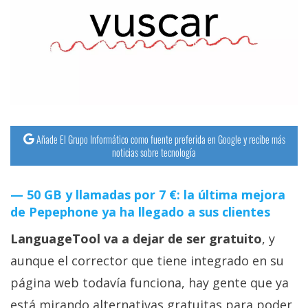
streaming
Operadores
Trucos
y
Tutoriales
Añade El Grupo Informático como fuente preferida en Google y recibe más
noticias sobre tecnología
Ciberseguridad
50 GB y llamadas por 7 €: la última mejora
Sistemas
de Pepephone ya ha llegado a sus clientes
operativos
LanguageTool va a dejar de ser gratuito
, y
Profesional
aunque el corrector que tiene integrado en su
página web todavía funciona, hay gente que ya
+
está mirando alternativas gratuitas para poder