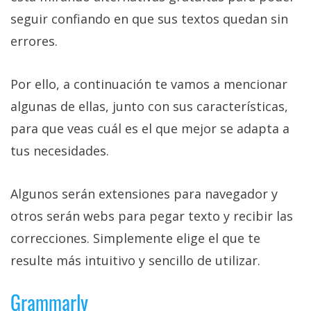
Más
seguir confiando en que sus textos quedan sin
temas
errores.
Sorteos
Por ello, a continuación te vamos a mencionar
algunas de ellas, junto con sus características,
Foros
para que veas cuál es el que mejor se adapta a
Contacto
tus necesidades.
/
Sobre
Algunos serán extensiones para navegador y
nosotros
otros serán webs para pegar texto y recibir las
/
Publicidad
correcciones. Simplemente elige el que te
/
resulte más intuitivo y sencillo de utilizar.
Cambiar
opciones
Grammarly
de