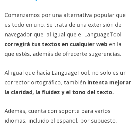
privacidad
/
Comenzamos por una alternativa popular que
Aviso
es todo en uno. Se trata de una extensión de
Legal
navegador que, al igual que el LanguageTool,
corregirá tus textos en cualquier web
en la
El medio de
comunicación
que estés, además de ofrecerte sugerencias.
digital donde
encontrarás
todas las
Al igual que hacía LanguageTool, no solo es un
noticias sobre
tecnología,
corrector ortográfico, también
intenta mejorar
móviles,
ordenadores,
la claridad, la fluidez y el tono del texto.
apps,
informática,
videojuegos,
Además, cuenta con soporte para varios
comparativas,
trucos y
idiomas, incluido el español, por supuesto.
tutoriales.