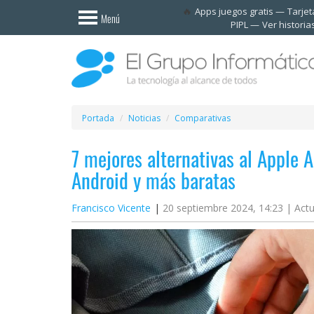
Invitado
Apps juegos gratis
Tarje
Menú
PIPL
Ver historia
Iniciar
sesión /
Registrarse
Esenciales
Móviles
Portada
Noticias
Comparativas
7 mejores alternativas al Apple 
Ofertas
Android y más baratas
Apps
Francisco Vicente
20 septiembre 2024, 14:23 |
Actu
Redes
sociales
Plataformas