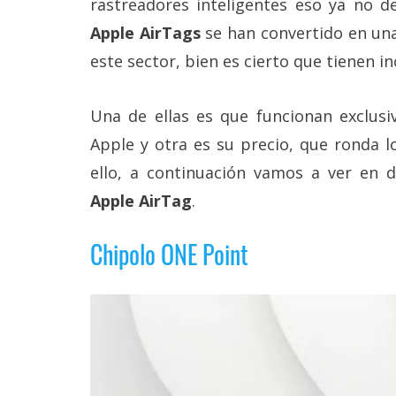
rastreadores inteligentes eso ya no de
Más
Apple AirTags
se han convertido en un
temas
este sector, bien es cierto que tienen i
Sorteos
Una de ellas es que funcionan exclus
Foros
Apple y otra es su precio, que ronda lo
ello, a continuación vamos a ver en d
Contacto
Apple AirTag
.
/
Sobre
nosotros
Chipolo ONE Point
/
Publicidad
/
Cambiar
opciones
de
privacidad
/
Aviso