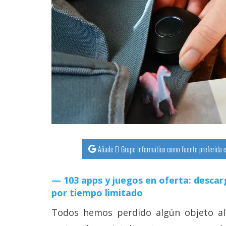
streaming
Operadores
Trucos
y
Tutoriales
Ciberseguridad
Sistemas
Añade El Grupo Informático como fuente preferida e
operativos
103 apps y juegos en oferta: descar
Profesional
por tiempo limitado
Todos hemos perdido algún objeto alg
+