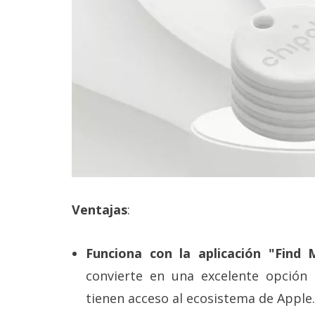
Legal
El medio de
comunicación
digital donde
encontrarás
todas las
noticias sobre
tecnología,
móviles,
ordenadores,
apps,
informática,
videojuegos,
comparativas,
Ventajas
:
trucos y
tutoriales.
Funciona con la aplicación "Find
El Grupo
Informático
convierte en una excelente opción
(CC) 2006-
tienen acceso al ecosistema de Apple.
2026.
Algunos
derechos