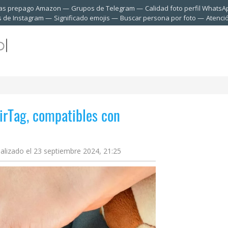
tas prepago Amazon
Grupos de Telegram
Calidad foto perfil WhatsA
s de Instagram
Significado emojis
Buscar persona por foto
Atenci
AirTag, compatibles con
alizado el 23 septiembre 2024, 21:25