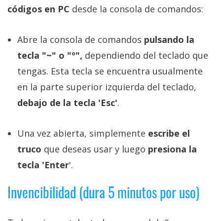
privacidad
códigos en PC
desde la consola de comandos:
/
Aviso
Abre la consola de comandos
pulsando la
Legal
tecla "~" o "º",
dependiendo del teclado que
tengas. Esta tecla se encuentra usualmente
El medio de
comunicación
en la parte superior izquierda del teclado,
digital donde
encontrarás
debajo de la tecla 'Esc'
.
todas las
noticias sobre
tecnología,
Una vez abierta, simplemente
escribe el
móviles,
ordenadores,
truco
que deseas usar y luego
presiona la
apps,
tecla 'Enter
'.
informática,
videojuegos,
comparativas,
Invencibilidad (dura 5 minutos por uso)
trucos y
tutoriales.