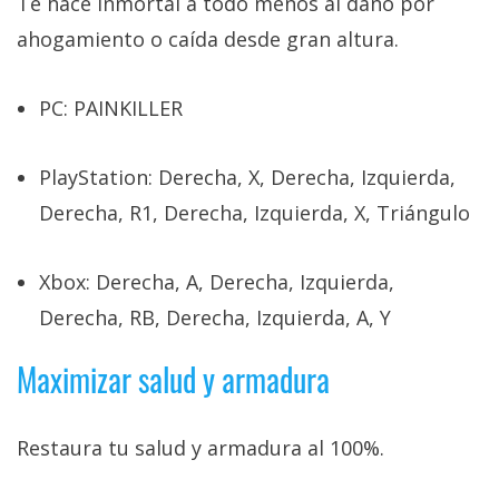
Te hace inmortal a todo menos al daño por
El Grupo
Informático
ahogamiento o caída desde gran altura.
(CC) 2006-
2026.
Algunos
derechos
PC: PAINKILLER
reservados
.
PlayStation: Derecha, X, Derecha, Izquierda,
Derecha, R1, Derecha, Izquierda, X, Triángulo
Xbox: Derecha, A, Derecha, Izquierda,
Derecha, RB, Derecha, Izquierda, A, Y
Maximizar salud y armadura
Restaura tu salud y armadura al 100%.