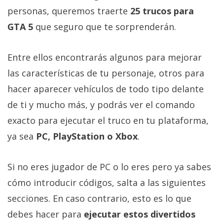
Más
personas, queremos traerte
25 trucos para
temas
GTA 5
que seguro que te sorprenderán.
Sorteos
Entre ellos encontrarás algunos para mejorar
las características de tu personaje, otros para
Foros
hacer aparecer vehículos de todo tipo delante
de ti y mucho más, y podrás ver el comando
Contacto
/
exacto para ejecutar el truco en tu plataforma,
Sobre
ya sea
PC, PlayStation o Xbox
.
nosotros
/
Publicidad
Si no eres jugador de PC o lo eres pero ya sabes
/
cómo introducir códigos, salta a las siguientes
Cambiar
secciones. En caso contrario, esto es lo que
opciones
debes hacer para
ejecutar estos divertidos
de