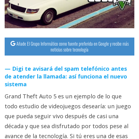
streaming
Operadores
Trucos
Añade El Grupo Informático como fuente preferida en Google y recibe más
y
noticias sobre tecnología
Tutoriales
Digi te avisará del spam telefónico antes
Ciberseguridad
de atender la llamada: así funciona el nuevo
sistema
Sistemas
Grand Theft Auto 5 es un ejemplo de lo que
operativos
todo estudio de videojuegos desearía: un juego
Profesional
que pueda seguir vivo después de casi una
década y que sea disfrutado por todos pese al
+
avance de la tecnología. Si tú eres una de esas