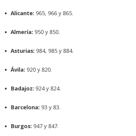
El Grupo
Informático
Alicante:
965, 966 y 865.
(CC) 2006-
2026.
Algunos
derechos
reservados
.
Almería:
950 y 850.
Asturias:
984, 985 y 884.
Ávila:
920 y 820.
Badajoz:
924 y 824.
Barcelona:
93 y 83.
Burgos:
947 y 847.