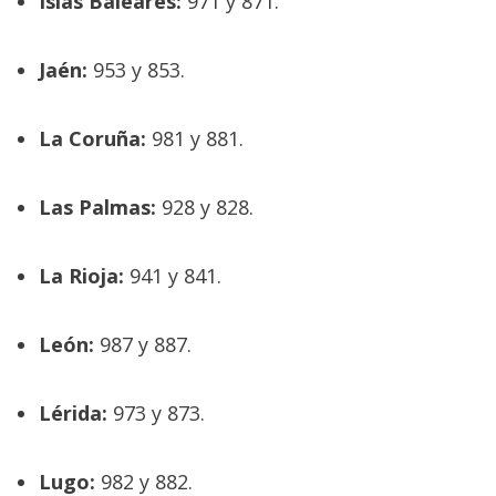
Islas Baleares:
971 y 871.
Jaén:
953 y 853.
La Coruña:
981 y 881.
Las Palmas:
928 y 828.
La Rioja:
941 y 841.
León:
987 y 887.
Lérida:
973 y 873.
Lugo:
982 y 882.