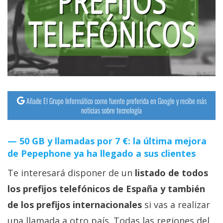
streaming
Operadores
Trucos
y
Tutoriales
Añade El Grupo Informático como fuente preferida en Google y recibe más
noticias sobre tecnología
Ciberseguridad
50 GB y llamadas por 7 €: la última mejora
Sistemas
de Pepephone ya ha llegado a sus clientes
operativos
Te interesará disponer de un
listado de todos
Profesional
los prefijos telefónicos de España y también
de los prefijos internacionales
si vas a realizar
+
una llamada a otro país. Todas las regiones del