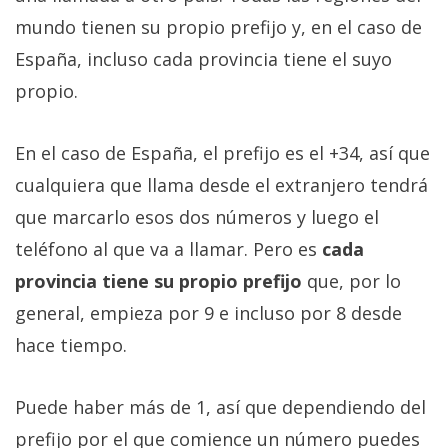
Más
mundo tienen su propio prefijo y, en el caso de
temas
España, incluso cada provincia tiene el suyo
propio.
Sorteos
En el caso de España, el prefijo es el +34, así que
Foros
cualquiera que llama desde el extranjero tendrá
Contacto
que marcarlo esos dos números y luego el
/
teléfono al que va a llamar. Pero es
cada
Sobre
provincia tiene su propio prefijo
que, por lo
nosotros
/
general, empieza por 9 e incluso por 8 desde
Publicidad
hace tiempo.
/
Cambiar
Puede haber más de 1, así que dependiendo del
opciones
de
prefijo por el que comience un número puedes