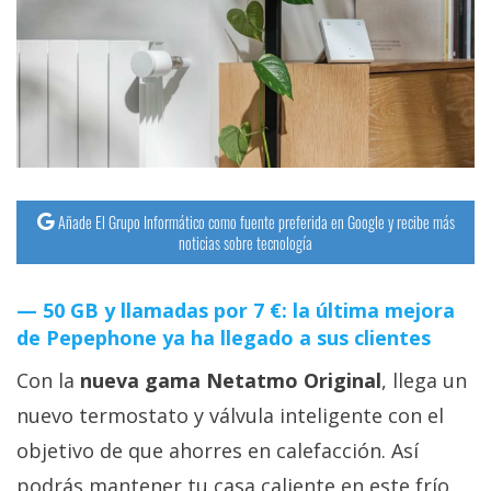
streaming
Operadores
Trucos
y
Tutoriales
Añade El Grupo Informático como fuente preferida en Google y recibe más
noticias sobre tecnología
Ciberseguridad
50 GB y llamadas por 7 €: la última mejora
Sistemas
de Pepephone ya ha llegado a sus clientes
operativos
Con la
nueva gama Netatmo Original
, llega un
Profesional
nuevo termostato y válvula inteligente con el
objetivo de que ahorres en calefacción. Así
+
podrás mantener tu casa caliente en este frío