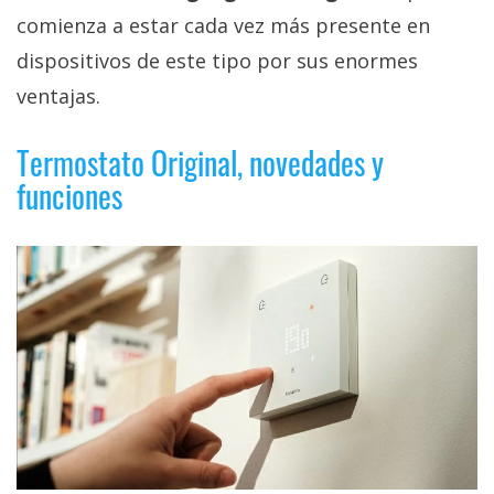
privacidad
comienza a estar cada vez más presente en
/
dispositivos de este tipo por sus enormes
Aviso
ventajas.
Legal
Termostato Original, novedades y
El medio de
comunicación
funciones
digital donde
encontrarás
todas las
noticias sobre
tecnología,
móviles,
ordenadores,
apps,
informática,
videojuegos,
comparativas,
trucos y
tutoriales.