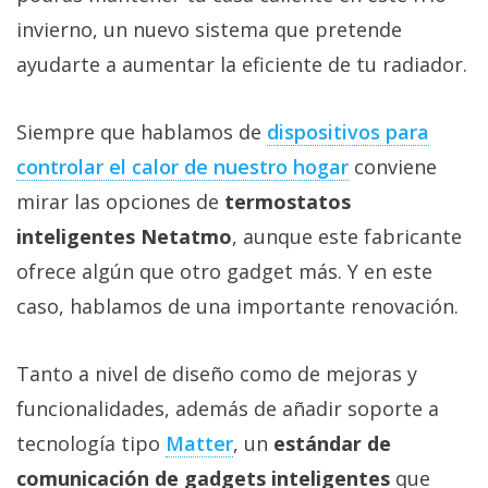
Más
invierno, un nuevo sistema que pretende
temas
ayudarte a aumentar la eficiente de tu radiador.
Sorteos
Siempre que hablamos de
dispositivos para
controlar el calor de nuestro hogar
conviene
Foros
mirar las opciones de
termostatos
Contacto
inteligentes Netatmo
, aunque este fabricante
/
ofrece algún que otro gadget más. Y en este
Sobre
caso, hablamos de una importante renovación.
nosotros
/
Publicidad
Tanto a nivel de diseño como de mejoras y
/
funcionalidades, además de añadir soporte a
Cambiar
tecnología tipo
Matter
, un
estándar de
opciones
de
comunicación de gadgets inteligentes
que