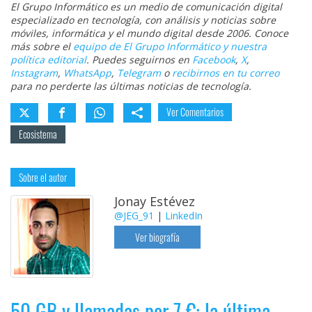
El Grupo Informático es un medio de comunicación digital
especializado en tecnología, con análisis y noticias sobre
móviles, informática y el mundo digital desde 2006. Conoce
más sobre el
equipo de El Grupo Informático y nuestra
política editorial
. Puedes seguirnos en
Facebook
,
X
,
Instagram
,
WhatsApp
,
Telegram
o
recibirnos en tu correo
para no perderte las últimas noticias de tecnología.
Ver Comentarios
Ecosistema
Sobre el autor
Jonay Estévez
@JEG_91
|
LinkedIn
Ver biografía
50 GB y llamadas por 7 €: la última