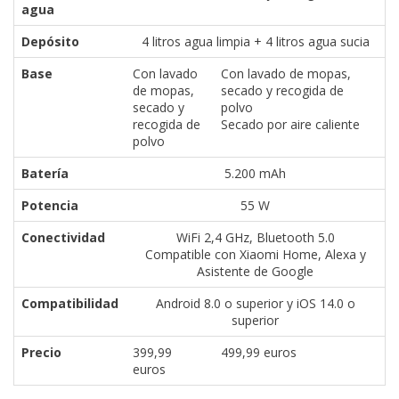
El Grupo
agua
Informático
(CC) 2006-
Depósito
4 litros agua limpia + 4 litros agua sucia
2026.
Algunos
derechos
Base
Con lavado
Con lavado de mopas,
reservados
.
de mopas,
secado y recogida de
secado y
polvo
recogida de
Secado por aire caliente
polvo
Batería
5.200 mAh
Potencia
55 W
Conectividad
WiFi 2,4 GHz, Bluetooth 5.0
Compatible con Xiaomi Home, Alexa y
Asistente de Google
Compatibilidad
Android 8.0 o superior y iOS 14.0 o
superior
Precio
399,99
499,99 euros
euros