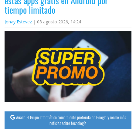
estas apps gratis en Android por
tiempo limitado
Jonay Estévez
08 agosto 2026, 14:24
Añade El Grupo Informático como fuente preferida en Google y recibe más
noticias sobre tecnología