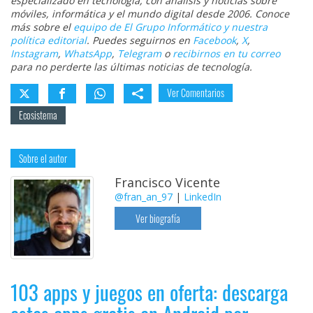
especializado en tecnología, con análisis y noticias sobre
móviles, informática y el mundo digital desde 2006. Conoce
más sobre el
equipo de El Grupo Informático y nuestra
política editorial
. Puedes seguirnos en
Facebook
,
X
,
Instagram
,
WhatsApp
,
Telegram
o
recibirnos en tu correo
para no perderte las últimas noticias de tecnología.
Ver Comentarios
Ecosistema
Sobre el autor
Francisco Vicente
@fran_an_97
|
LinkedIn
Ver biografía
103 apps y juegos en oferta: descarga