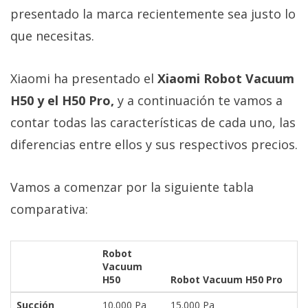
Más
presentado la marca recientemente sea justo lo
temas
que necesitas.
Sorteos
Xiaomi ha presentado el
Xiaomi Robot Vacuum
H50 y el H50 Pro,
y a continuación te vamos a
Foros
contar todas las características de cada uno, las
diferencias entre ellos y sus respectivos precios.
Contacto
/
Sobre
Vamos a comenzar por la siguiente tabla
nosotros
comparativa:
/
Publicidad
/
Robot
Cambiar
Vacuum
H50
Robot Vacuum H50 Pro
opciones
de
Succión
10.000 Pa
15.000 Pa