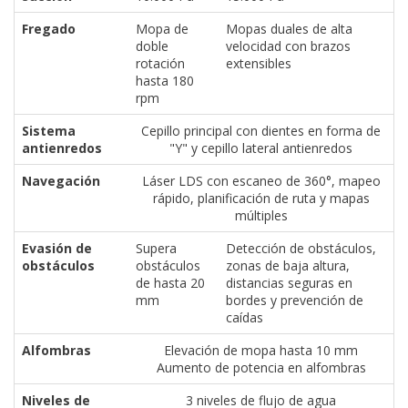
privacidad
Fregado
Mopa de
Mopas duales de alta
/
doble
velocidad con brazos
Aviso
rotación
extensibles
Legal
hasta 180
rpm
Sistema
Cepillo principal con dientes en forma de
El medio de
antienredos
"Y" y cepillo lateral antienredos
comunicación
digital donde
Navegación
Láser LDS con escaneo de 360°, mapeo
encontrarás
rápido, planificación de ruta y mapas
todas las
múltiples
noticias sobre
tecnología,
Evasión de
Supera
Detección de obstáculos,
móviles,
obstáculos
obstáculos
zonas de baja altura,
ordenadores,
de hasta 20
distancias seguras en
apps,
mm
bordes y prevención de
informática,
caídas
videojuegos,
comparativas,
Alfombras
Elevación de mopa hasta 10 mm
trucos y
Aumento de potencia en alfombras
tutoriales.
Niveles de
3 niveles de flujo de agua