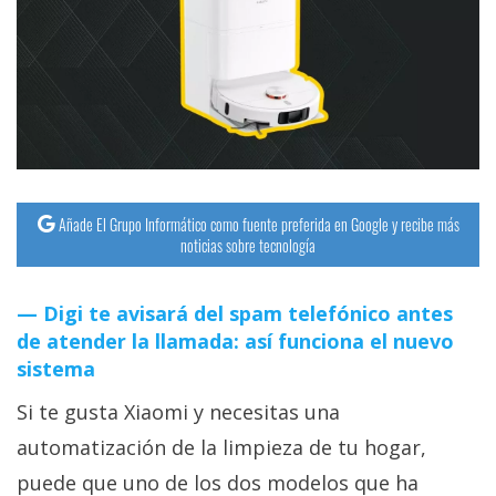
streaming
Operadores
Trucos
y
Tutoriales
Añade El Grupo Informático como fuente preferida en Google y recibe más
noticias sobre tecnología
Ciberseguridad
Digi te avisará del spam telefónico antes
Sistemas
de atender la llamada: así funciona el nuevo
operativos
sistema
Si te gusta Xiaomi y necesitas una
Profesional
automatización de la limpieza de tu hogar,
+
puede que uno de los dos modelos que ha