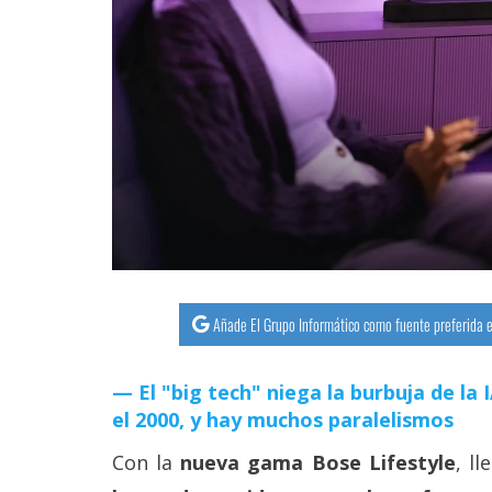
streaming
Operadores
Trucos
y
Tutoriales
Ciberseguridad
Sistemas
Añade El Grupo Informático como fuente preferida e
operativos
El "big tech" niega la burbuja de la
Profesional
el 2000, y hay muchos paralelismos
Con la
nueva gama Bose Lifestyle
, l
+