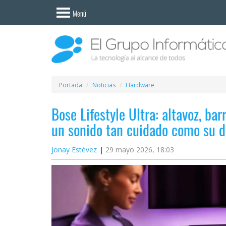
Invitado
Menú
Iniciar
sesión /
Registrarse
Esenciales
Móviles
Portada
Noticias
Hardware
Bose Lifestyle Ultra: altavoz, ba
Ofertas
un sonido tan cuidado como su d
Apps
Jonay Estévez
29 mayo 2026, 18:03
Redes
sociales
Plataformas