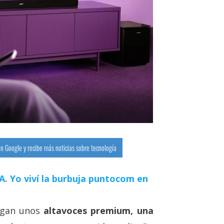
n Google y recibe más noticias sobre tecnología
 IA. Yo viví la burbuja puntocom en
legan unos
altavoces premium, una