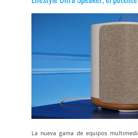
Legal
El medio de
comunicación
digital donde
encontrarás
todas las
noticias sobre
tecnología,
móviles,
ordenadores,
apps,
informática,
videojuegos,
comparativas,
trucos y
tutoriales.
El Grupo
Informático
(CC) 2006-
2026.
Algunos
La nueva gama de equipos multimedi
derechos