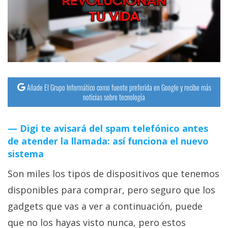
streaming
Operadores
Trucos
y
Tutoriales
Añade El Grupo Informático como fuente preferida en Google y recibe más
noticias sobre tecnología
Ciberseguridad
Digi te avisará del spam telefónico antes
de atender la llamada: así funciona el nuevo
Sistemas
sistema
operativos
Son miles los tipos de dispositivos que tenemos
Profesional
disponibles para comprar, pero seguro que los
gadgets que vas a ver a continuación, puede
+
que no los hayas visto nunca, pero estos