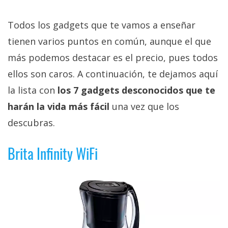
privacidad
/
Todos los gadgets que te vamos a enseñar
Aviso
tienen varios puntos en común, aunque el que
Legal
más podemos destacar es el precio, pues todos
ellos son caros. A continuación, te dejamos aquí
El medio de
comunicación
la lista con
los 7 gadgets desconocidos que te
digital donde
encontrarás
harán la vida más fácil
una vez que los
todas las
descubras.
noticias sobre
tecnología,
móviles,
Brita Infinity WiFi
ordenadores,
apps,
informática,
videojuegos,
comparativas,
trucos y
tutoriales.