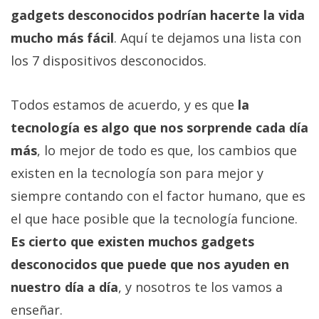
Más
gadgets desconocidos podrían hacerte la vida
temas
mucho más fácil
. Aquí te dejamos una lista con
los 7 dispositivos desconocidos.
Sorteos
Todos estamos de acuerdo, y es que
la
Foros
tecnología es algo que nos sorprende cada día
más
, lo mejor de todo es que, los cambios que
Contacto
/
existen en la tecnología son para mejor y
Sobre
siempre contando con el factor humano, que es
nosotros
el que hace posible que la tecnología funcione.
/
Publicidad
Es cierto que existen muchos gadgets
/
desconocidos que puede que nos ayuden en
Cambiar
nuestro día a día
, y nosotros te los vamos a
opciones
enseñar.
de