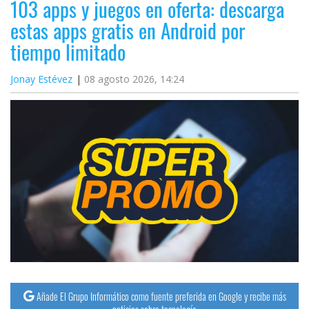
103 apps y juegos en oferta: descarga
estas apps gratis en Android por
tiempo limitado
Jonay Estévez
08 agosto 2026, 14:24
Añade El Grupo Informático como fuente preferida en Google y recibe más