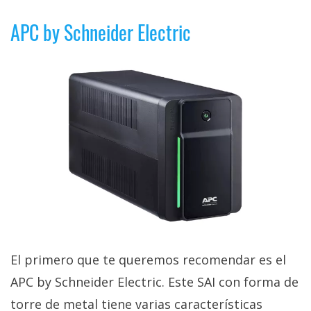
El Grupo
Informático
APC by Schneider Electric
(CC) 2006-
2026.
Algunos
derechos
reservados
.
El primero que te queremos recomendar es el
APC by Schneider Electric. Este SAI con forma de
torre de metal tiene varias características