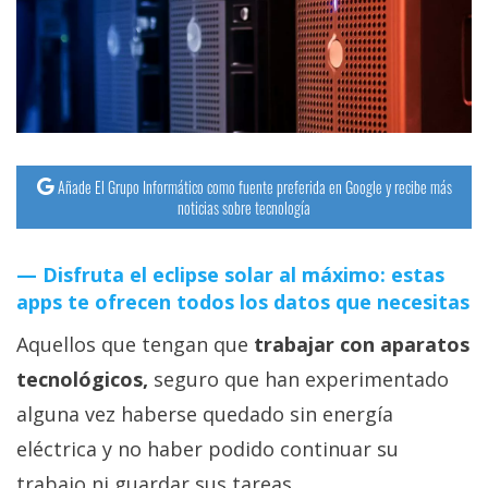
streaming
Operadores
Trucos
y
Tutoriales
Añade El Grupo Informático como fuente preferida en Google y recibe más
noticias sobre tecnología
Ciberseguridad
Disfruta el eclipse solar al máximo: estas
apps te ofrecen todos los datos que necesitas
Sistemas
operativos
Aquellos que tengan que
trabajar con aparatos
tecnológicos,
seguro que han experimentado
Profesional
alguna vez haberse quedado sin energía
eléctrica y no haber podido continuar su
+
trabajo ni guardar sus tareas.