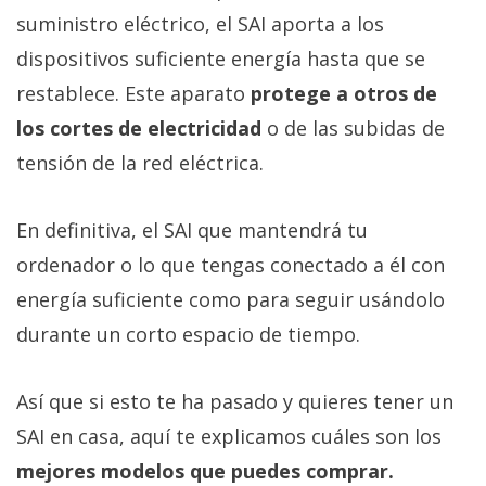
privacidad
suministro eléctrico, el SAI aporta a los
/
dispositivos suficiente energía hasta que se
Aviso
restablece. Este aparato
protege a otros de
Legal
los cortes de electricidad
o de las subidas de
El medio de
tensión de la red eléctrica.
comunicación
digital donde
encontrarás
En definitiva, el SAI que mantendrá tu
todas las
ordenador o lo que tengas conectado a él con
noticias sobre
tecnología,
energía suficiente como para seguir usándolo
móviles,
ordenadores,
durante un corto espacio de tiempo.
apps,
informática,
videojuegos,
Así que si esto te ha pasado y quieres tener un
comparativas,
trucos y
SAI en casa, aquí te explicamos cuáles son los
tutoriales.
mejores modelos que puedes comprar.