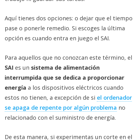
Más
temas
Aquí tienes dos opciones: o dejar que el tiempo
pase o ponerle remedio. Si escoges la última
Sorteos
opción es cuando entra en juego el SAI.
Foros
Para aquellos que no conozcan este término, el
Contacto
SAI
es un
sistema de alimentación
/
interrumpida que se dedica a proporcionar
Sobre
energía
a los dispositivos eléctricos cuando
nosotros
estos no tienen, a excepción de si
el ordenador
/
Publicidad
se apaga de repente por algún problema
no
/
relacionado con el suministro de energía.
Cambiar
opciones
de
De esta manera, si experimentas un corte en el