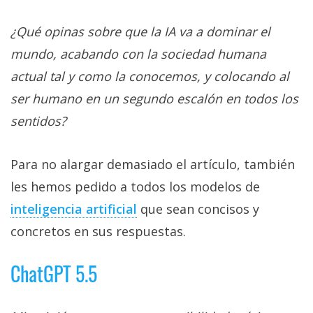
privacidad
/
¿Qué opinas sobre que la IA va a dominar el
Aviso
mundo, acabando con la sociedad humana
Legal
actual tal y como la conocemos, y colocando al
ser humano en un segundo escalón en todos los
El medio de
comunicación
sentidos?
digital donde
encontrarás
todas las
Para no alargar demasiado el artículo, también
noticias sobre
tecnología,
les hemos pedido a todos los modelos de
móviles,
inteligencia artificial
que sean concisos y
ordenadores,
apps,
concretos en sus respuestas.
informática,
videojuegos,
comparativas,
ChatGPT 5.5
trucos y
tutoriales.