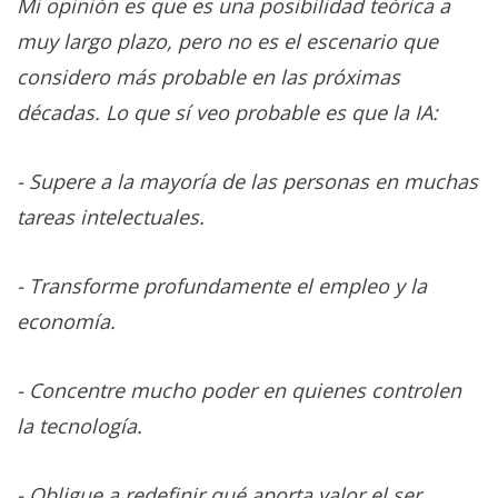
Mi opinión es que es una posibilidad teórica a
El Grupo
Informático
muy largo plazo, pero no es el escenario que
(CC) 2006-
2026.
Algunos
considero más probable en las próximas
derechos
reservados
.
décadas.
Lo que sí veo probable es que la IA:
- Supere a la mayoría de las personas en muchas
tareas intelectuales.
- Transforme profundamente el empleo y la
economía.
- Concentre mucho poder en quienes controlen
la tecnología.
- Obligue a redefinir qué aporta valor el ser