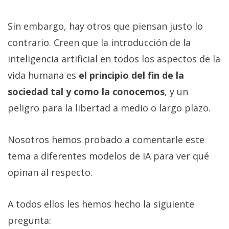
Más
temas
Sin embargo, hay otros que piensan justo lo
contrario. Creen que la introducción de la
Sorteos
inteligencia artificial en todos los aspectos de la
vida humana es
el principio del fin de la
Foros
sociedad tal y como la conocemos
, y un
peligro para la libertad a medio o largo plazo.
Contacto
/
Sobre
Nosotros hemos probado a comentarle este
nosotros
tema a diferentes modelos de IA para ver qué
/
opinan al respecto.
Publicidad
/
Cambiar
A todos ellos les hemos hecho la siguiente
opciones
pregunta:
de