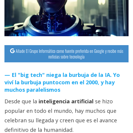
streaming
Operadores
Trucos
y
Tutoriales
Añade El Grupo Informático como fuente preferida en Google y recibe más
noticias sobre tecnología
Ciberseguridad
El "big tech" niega la burbuja de la IA. Yo
viví la burbuja puntocom en el 2000, y hay
Sistemas
muchos paralelismos
operativos
Desde que la
inteligencia artificial
se hizo
Profesional
popular en todo el mundo, hay muchos que
celebran su llegada y creen que es el avance
+
definitivo de la humanidad.