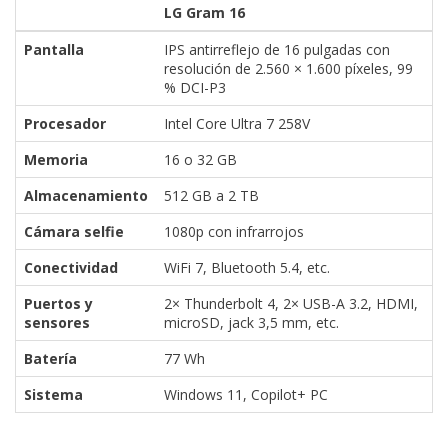
LG Gram 16
Pantalla
IPS antirreflejo de 16 pulgadas con
resolución de 2.560 × 1.600 píxeles, 99
% DCI-P3
Procesador
Intel Core Ultra 7 258V
Memoria
16 o 32 GB
Almacenamiento
512 GB a 2 TB
Cámara selfie
1080p con infrarrojos
Conectividad
WiFi 7, Bluetooth 5.4, etc.
Puertos y
2× Thunderbolt 4, 2× USB-A 3.2, HDMI,
sensores
microSD, jack 3,5 mm, etc.
Batería
77 Wh
Sistema
Windows 11, Copilot+ PC