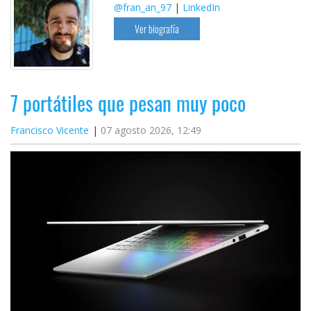
@fran_an_97
|
LinkedIn
Ver biografía
7 portátiles que pesan muy poco
Francisco Vicente
07 agosto 2026, 12:49