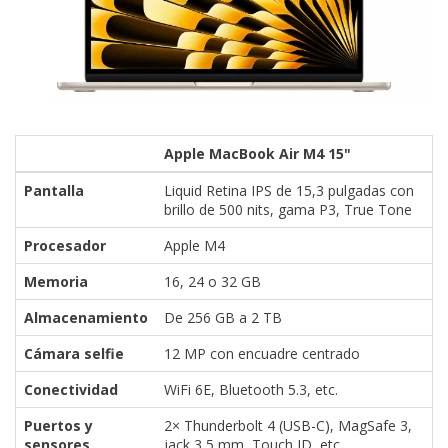
Apple MacBook Air M4 15"
Pantalla
Liquid Retina IPS de 15,3 pulgadas con
brillo de 500 nits, gama P3, True Tone
Procesador
Apple M4
Memoria
16, 24 o 32 GB
Almacenamiento
De 256 GB a 2 TB
Cámara selfie
12 MP con encuadre centrado
Conectividad
WiFi 6E, Bluetooth 5.3, etc.
Puertos y
2× Thunderbolt 4 (USB-C), MagSafe 3,
sensores
jack 3,5 mm, Touch ID, etc.